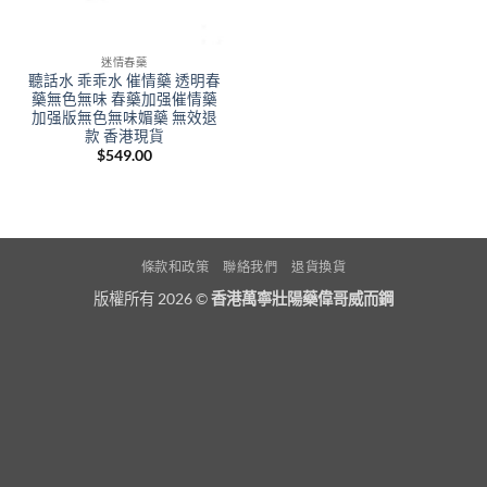
迷情春藥
聽話水 乖乖水 催情藥 透明春
藥無色無味 春藥加强催情藥
加强版無色無味媚藥 無效退
款 香港現貨
$
549.00
條款和政策
聯絡我們
退貨換貨
版權所有 2026 ©
香港萬寧壯陽藥偉哥威而鋼