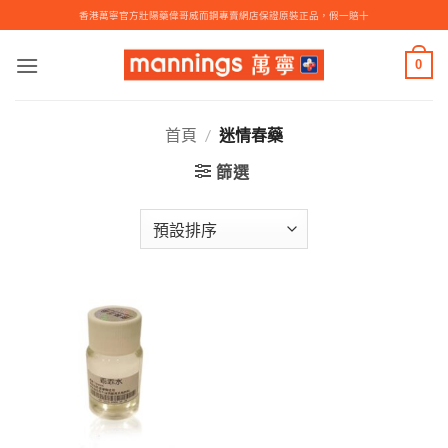
Skip
香港萬寧官方壯陽藥偉哥威而鋼專賣網店保證原裝正品，假一賠十
to
content
0
首頁
/
迷情春藥
篩選