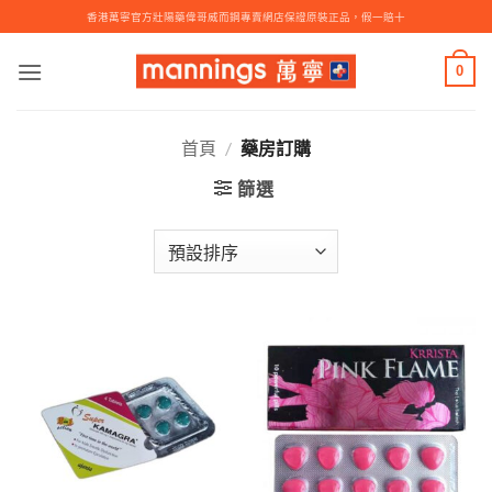
Skip
香港萬寧官方壯陽藥偉哥威而鋼專賣網店保證原裝正品，假一賠十
to
content
0
首頁
/
藥房訂購
篩選