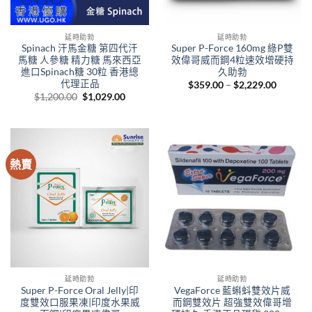
延時助勃
延時助勃
Spinach 汗馬金糖 第四代汗
Super P-Force 160mg 綠P雙
馬糖 人參糖 精力糖 馬來西亞
效偉哥威而鋼4粒速效增硬持
進口Spinach糖 30粒 香港總
久助勃
代理正品
Price
$
359.00
–
$
2,229.00
range:
Original
Current
$
1,200.00
$
1,029.00
$359.00
price
price
through
was:
is:
$2,229.
$1,200.00.
$1,029.00.
熱賣
延時助勃
延時助勃
Super P-Force Oral Jelly|印
VegaForce 藍蝌蚪雙效片威
度雙效口服果凍|印度水果威
而鋼雙效片 超強雙效偉哥增