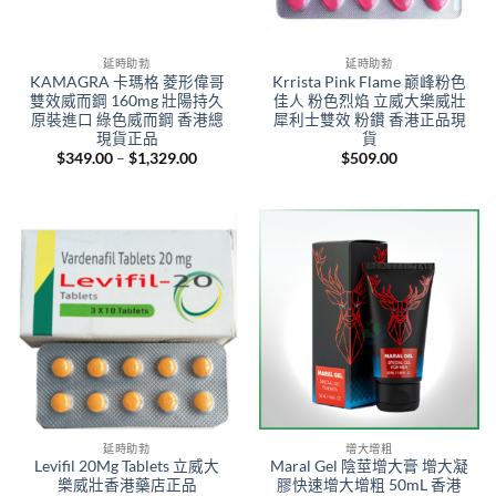
延時助勃
延時助勃
KAMAGRA 卡瑪格 菱形偉哥
Krrista Pink Flame 巅峰粉色
雙效威而鋼 160mg 壯陽持久
佳人 粉色烈焰 立威大樂威壯
原裝進口 綠色威而鋼 香港總
犀利士雙效 粉鑽 香港正品現
現貨正品
貨
Price
$
349.00
–
$
1,329.00
$
509.00
range:
$349.00
through
$1,329.00
延時助勃
增大增粗
Levifil 20Mg Tablets 立威大
Maral Gel 陰莖增大膏 增大凝
樂威壯香港藥店正品
膠快速增大增粗 50mL 香港