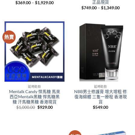
正品現貨
Price
$
369.00
–
$
1,929.00
range:
Price
$
749.00
–
$
1,349.00
$369.00
range:
through
$749.00
$1,929.00
through
$1,349.
熱賣
延時助勃
延時助勃
Mentalk Candy 悍馬糖 馬來
NBB男士修護膏 增大增粗 修
西亞Mentalk黑糖 悍馬糖黑
復海綿體 三隻一療程 香港現
糖 汗馬糖黑糖 香港現貨
貨
Original
Current
$
1,000.00
$
929.00
$
549.00
price
price
was:
is:
$1,000.00.
$929.00.