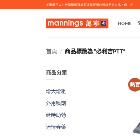
Skip
香港萬寧官方壯陽藥偉哥威而鋼專賣網店保證原裝正品，假一賠十
to
content
HOME
首頁
/
商品標籤為 “必利吉PTT”
商品分類
熱
增大增粗
外用噴劑
延時助勃
迷情春藥
+