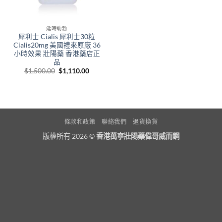
延時助勃
犀利士 Cialis 犀利士30粒
Cialis20mg 美國禮來原廠 36
小時效果 壯陽藥 香港藥店正
品
Original
Current
$
1,500.00
$
1,110.00
price
price
was:
is:
$1,500.00.
$1,110.00.
條款和政策
聯絡我們
退貨換貨
版權所有 2026 ©
香港萬寧壯陽藥偉哥威而鋼