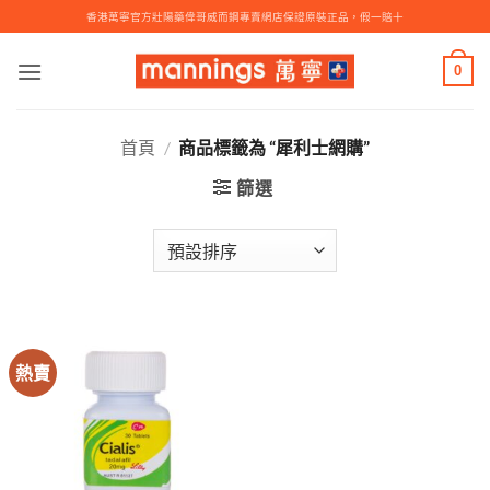
Skip
香港萬寧官方壯陽藥偉哥威而鋼專賣網店保證原裝正品，假一賠十
to
content
0
首頁
/
商品標籤為 “犀利士網購”
篩選
熱賣