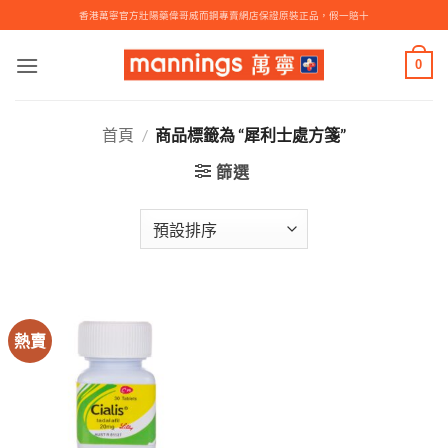
Skip
香港萬寧官方壯陽藥偉哥威而鋼專賣網店保證原裝正品，假一賠十
to
content
0
首頁
/
商品標籤為 “犀利士處方箋”
篩選
熱賣