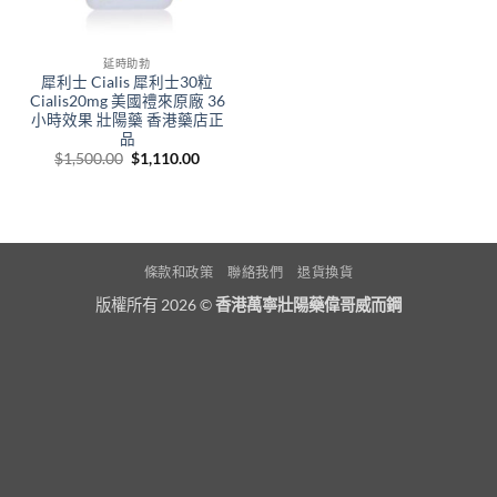
延時助勃
犀利士 Cialis 犀利士30粒
Cialis20mg 美國禮來原廠 36
小時效果 壯陽藥 香港藥店正
品
Original
Current
$
1,500.00
$
1,110.00
price
price
was:
is:
$1,500.00.
$1,110.00.
條款和政策
聯絡我們
退貨換貨
版權所有 2026 ©
香港萬寧壯陽藥偉哥威而鋼