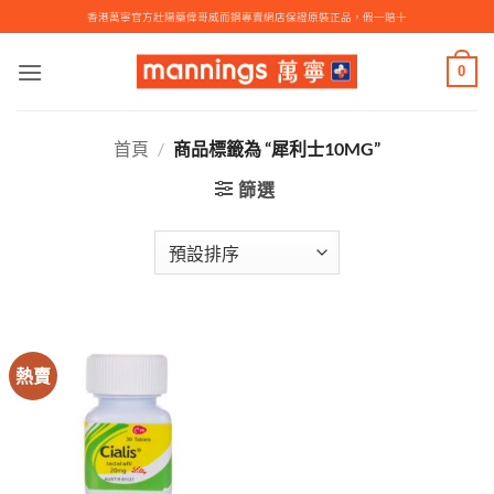
Skip
香港萬寧官方壯陽藥偉哥威而鋼專賣網店保證原裝正品，假一賠十
to
content
0
首頁
/
商品標籤為 “犀利士10MG”
篩選
熱賣