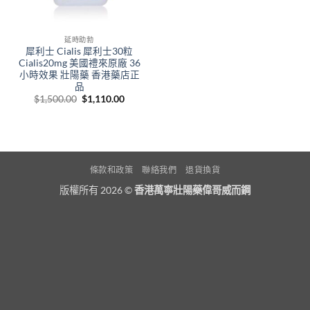
延時助勃
犀利士 Cialis 犀利士30粒
Cialis20mg 美國禮來原廠 36
小時效果 壯陽藥 香港藥店正
品
Original
Current
$
1,500.00
$
1,110.00
price
price
was:
is:
$1,500.00.
$1,110.00.
條款和政策
聯絡我們
退貨換貨
版權所有 2026 ©
香港萬寧壯陽藥偉哥威而鋼