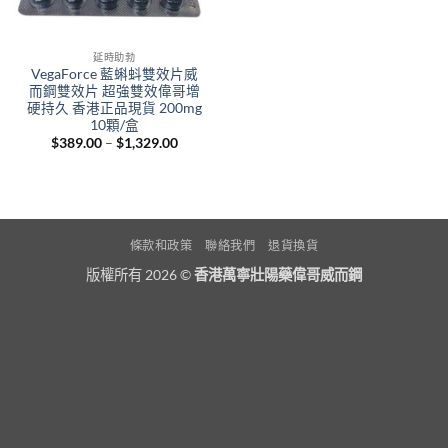
延時助勃
VegaForce 藍蝌蚪雙效片威
而鋼雙效片 超強雙效偉哥增
硬持久 香港正品現貨 200mg
10顆/盒
Price
$
389.00
–
$
1,329.00
range:
$389.00
through
$1,329.00
條款和政策
聯絡我們
退貨換貨
版權所有 2026 ©
香港萬寧壯陽藥偉哥威而鋼