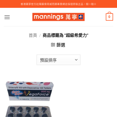
Skip
香港萬寧官方壯陽藥偉哥威而鋼專賣網店保證原裝正品，假一賠十
to
content
0
首頁
/
商品標籤為 “超級希愛力”
篩選