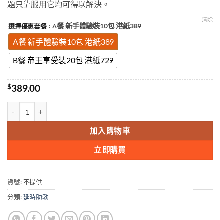
題只靠服用它均可得以解決。
清除
: A餐 新手體驗裝10包 港紙389
選擇優惠套餐
A餐 新手體驗裝10包 港紙389
B餐 帝王享受裝20包 港紙729
$
389.00
東革阿里咖啡 馬來西亞咖啡 壯陽咖啡 天然草藥咖啡 香港正品 數量
加入購物車
立即購買
貨號:
不提供
分類:
延時助勃