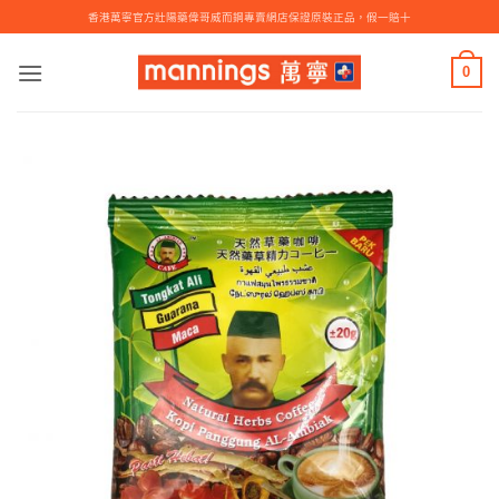
Skip
香港萬寧官方壯陽藥偉哥威而鋼專賣網店保證原裝正品，假一賠十
to
content
0