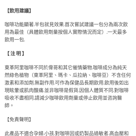
【飲用建議】
咖啡功能顯著.半包就見效果.首次嘗試建議一包分為兩次飲
用為最佳（具體飲用劑量按個人實際情況而定）.一天最多
飲用一包.
【 注 明 】
東革阿里咖啡不同於偉哥和其它催情藥物.咖啡成分為純天
然綠色植物（東革阿里、瑪卡、瓜拉納、咖啡豆）不含任何
激素和添加劑.無副作用.可作為保健品長期飲用.飲用後如出
現眩暈或肌肉酸痛.並非咖啡是假貨.因個人體質不同.對咖啡
吸收不盡相同.請減少咖啡飲用劑量或停止飲用並咨詢醫
師。
【免責聲明】
此產品不適合孕婦.小孩.對咖啡因或奶製品過敏者.高血壓和