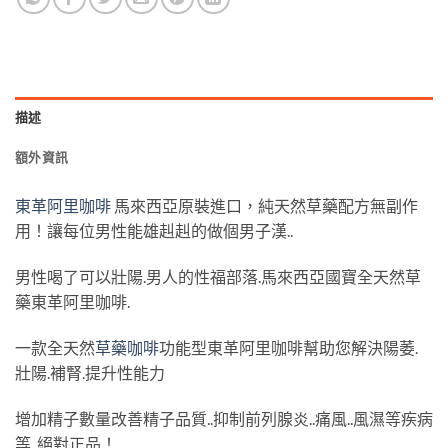
描述
額外資訊
東革阿里咖啡
馬來西亞原裝進口，純天然草藥配方無副作
用！讓每位男性能雄赳赳的做個男子漢..
男性喝了可以壯陽.男人的性福部落.馬來西亞國寶全天然草
藥東革阿里咖啡.
一款全天然
草藥咖啡
功能型東革阿里咖啡幫助您解決陽萎.
壯陽.補腎.提升性能力
增加精子數量改善精子品質..抑制前列腺炎..痛風..風濕等疾病
等..絕對正品！