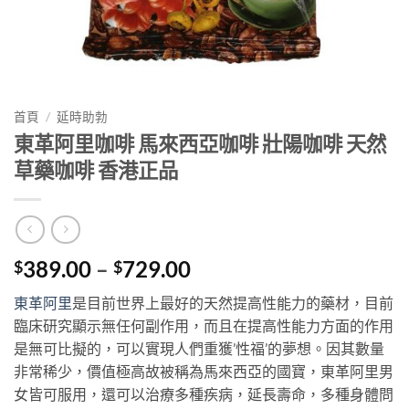
首頁
/
延時助勃
東革阿里咖啡 馬來西亞咖啡 壯陽咖啡 天然
草藥咖啡 香港正品
Price
389.00
–
729.00
$
$
range:
東革阿里
是目前世界上最好的天然提高性能力的藥材，目前
$389.00
臨床研究顯示無任何副作用，而且在提高性能力方面的作用
through
是無可比擬的，可以實現人們重獲’性福’的夢想。因其數量
$729.00
非常稀少，價值極高故被稱為馬來西亞的國寶，東革阿里男
女皆可服用，還可以治療多種疾病，延長壽命，多種身體問