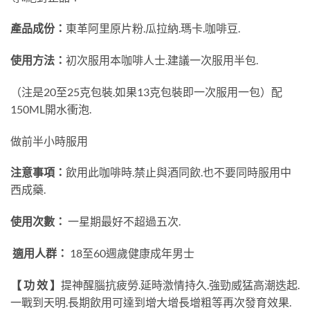
產品成份：
東革阿里原片粉.瓜拉納.瑪卡.咖啡豆.
使用方法：
初次服用本咖啡人士.建議一次服用半包.
（注是20至25克包裝.如果13克包裝即一次服用一包）配
150ML開水衝泡.
做前半小時服用
注意事項：
飲用此咖啡時.禁止與酒同飲.也不要同時服用中
西成藥.
使用次數：
一星期最好不超過五次.
適用人群：
18至60週歲健康成年男士
【 功 效 】
提神醒腦抗疲勞.延時激情持久.強勁威猛高潮迭起.
一戰到天明.長期飲用可達到增大增長增粗等再次發育效果.