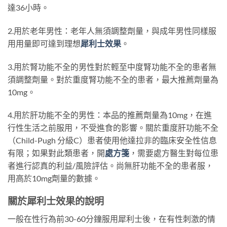
達36小時。
2.用於老年男性：老年人無須調整劑量，與成年男性同樣服
用用量即可達到理想
犀利士效果
。
3.用於腎功能不全的男性對於輕至中度腎功能不全的患者無
須調整劑量。對於重度腎功能不全的患者，最大推薦劑量為
10mg。
4.用於肝功能不全的男性：本品的推薦劑量為10mg，在進
行性生活之前服用，不受進食的影響。關於重度肝功能不全
（Child-Pugh 分級C）患者使用他達拉非的臨床安全性信息
有限；如果對此類患者，開
處方箋
，需要處方醫生對每位患
者進行認真的利益/風險評估。尚無肝功能不全的患者服，
用高於10mg劑量的數據。
關於犀利士效果的說明
一般在性行為前30-60分鐘服用犀利士後，在有性刺激的情