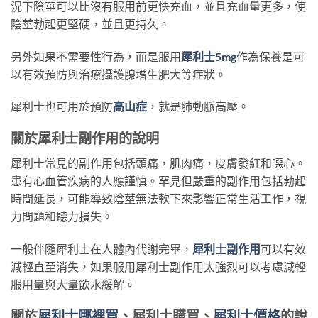
況下陰莖可以比沒有服用前更快充血，並且充血量更多，使
陰莖勃起更堅硬，並且更持久。
另外如果不需要性行為，而是服用
犀利士5mg
作為保養是可
以有效預防與治療攝護腺增生肥大等症狀。
犀利士也可用於預防
高山症
，就是肺動脈高壓。
關於犀利士副作用的說明
犀利士常見的副作用包括頭痛，肌肉痛，皮膚發紅和噁心。
患有心血管疾病的人應謹慎。罕見但嚴重的副作用包括勃起
時間延長，可能導致陰莖無法軟下來影響正常生活工作，視
力問題和聽力損失。
一般伴隨犀利士在人體內代謝完畢，
犀利士副作用
可以有效
減輕直至消失，如果服用犀利士副作用太強烈可以考慮減輕
服用量與大量飲水緩解。
關於
犀利士哪裡買
、犀利士購買、
犀利士價格
的說