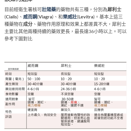
目前經衛生署核可
壯陽藥
的藥物共有三種，分別為
犀利士
(
Cialis
)、
威而鋼
(
Viagra
)、和
樂威壯
(
Levitra
)。基本上這三
種藥物在
成分
、藥物作用原理和效果上都差異不大，犀利士
主要比其他兩種持續的藥效更長，最長達36小時以上。可以
參考下圖對比