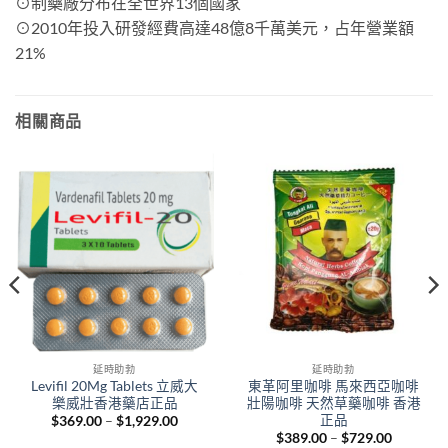
⊙制藥廠分布在全世界13個國家
⊙2010年投入研發經費高達48億8千萬美元，占年營業額
21%
相關商品
延時助勃
延時助勃
Levifil 20Mg Tablets 立威大
東革阿里咖啡 馬來西亞咖啡
樂威壯香港藥店正品
壯陽咖啡 天然草藥咖啡 香港
正品
Price
$
369.00
–
$
1,929.00
range:
Price
$
389.00
–
$
729.00
$369.00