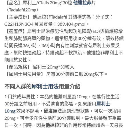
【品名】犀利士/Cialis 20mg*30粒
他達拉非
片
（Tadalafil20mg）
【主要成份】 他達拉非Tadalafil 其結構式為：分子式：
C22H19N3O4 莫耳質量：389.404 g/mol。
【適應症】犀利士是治療男性勃起功能障礙(ED)與攝護腺增
生和肺動脈高壓的藥物。通常服用後30分鐘有效，藥效持續
時間長達36小時，36小時內有性刺激就會有犀利士效果反
應，幫助快速勃起，持續勃起不軟趴趴。他達拉非犀利士不
能用於女性。
【產品規格】 犀利士 20mg*30粒入
【犀利士用法用量】 房事30分鐘前口服20mg以下。
不同人群的
犀利士用法
用量介紹
1.用於成年男性：本品的推薦劑量為10mg，在進行性生活
30分鐘之前服用，不受進食的影響。如果服用
犀利士
10mg
效果不顯著，
硬度
無法達到理想狀態，可以一次服用
20mg。可至少在性生活前30分鐘服用。最大服藥頻率為每
日一次。同時，因為
他達拉非
的作用經常持續超過一天最長