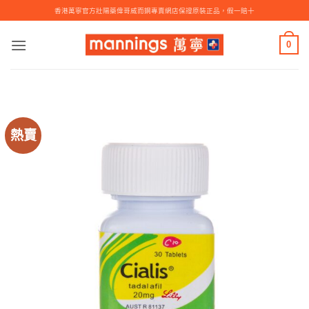
Skip
香港萬寧官方壯陽藥偉哥威而鋼專賣網店保證原裝正品，假一賠十
to
content
0
熱賣