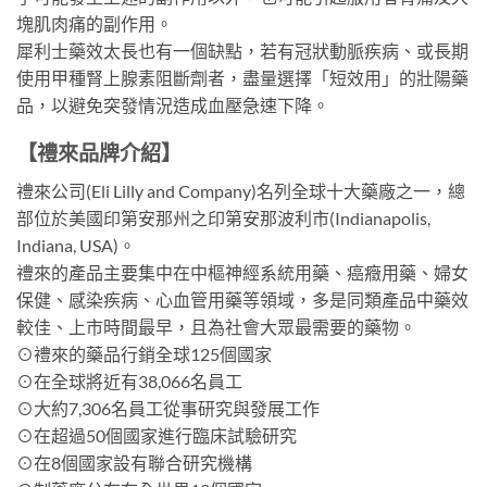
塊肌肉痛的副作用。
犀利士藥效太長也有一個缺點，若有冠狀動脈疾病、或長期
使用甲種腎上腺素阻斷劑者，盡量選擇「短效用」的壯陽藥
品，以避免突發情況造成血壓急速下降。
【禮來品牌介紹】
禮來公司(Eli Lilly and Company)名列全球十大藥廠之一，總
部位於美國印第安那州之印第安那波利市(Indianapolis,
Indiana, USA)。
禮來的產品主要集中在中樞神經系統用藥、癌癥用藥、婦女
保健、感染疾病、心血管用藥等領域，多是同類產品中藥效
較佳、上市時間最早，且為社會大眾最需要的藥物。
⊙禮來的藥品行銷全球125個國家
⊙在全球將近有38,066名員工
⊙大約7,306名員工從事研究與發展工作
⊙在超過50個國家進行臨床試驗研究
⊙在8個國家設有聯合研究機構