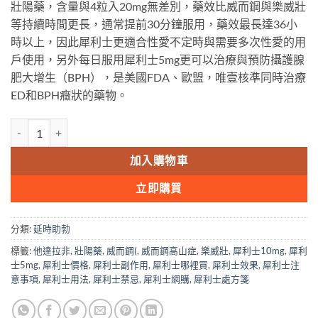
壯陽藥，含量與4粒入20mg無差別，藥效比威而鋼與樂威壯
$1,500.00.
$1,110.00.
等持續時間更長，通常提前30分鐘服用，藥效最長達36小
時以上，因此犀利士更適合性愛不定時與需要多次性愛的用
戶使用，另外每日服用犀利士5mg更可以治療與預防攝護腺
肥大增生（BPH），是美國FDA、歐盟，唯壹核準同時治療
ED和BPH癥狀的藥物。
犀利士 Cialis 犀利士30粒 Cialis20mg 美國禮來原廠 36小時效果 壯
加入購物車
立即購買
分類:
延時助勃
標籤:
他達拉非
,
壯陽藥
,
威而鋼(
,
威而鋼高山症
,
樂威壯
,
犀利士10mg
,
犀利
士5mg
,
犀利士價格
,
犀利士副作用
,
犀利士哪裡買
,
犀利士效果
,
犀利士注
意事項
,
犀利士用法
,
犀利士禁忌
,
犀利士網購
,
犀利士處方箋