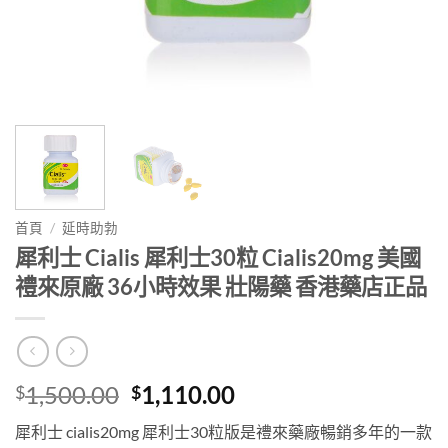
首頁
/
延時助勃
犀利士 Cialis 犀利士30粒 Cialis20mg 美國
禮來原廠 36小時效果 壯陽藥 香港藥店正品
Original
Current
1,500.00
1,110.00
$
$
price
price
犀利士 cialis20mg 犀利士30粒版是禮來藥廠暢銷多年的一款
was:
is: