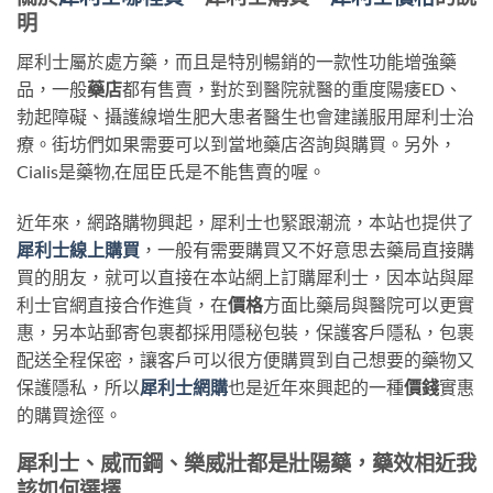
明
犀利士屬於處方藥，而且是特別暢銷的一款性功能增強藥
品，一般
藥店
都有售賣，對於到醫院就醫的重度陽痿ED、
勃起障礙、攝護線增生肥大患者醫生也會建議服用犀利士治
療。街坊們如果需要可以到當地藥店咨詢與購買。另外，
Cialis是藥物,在屈臣氏是不能售賣的喔。
近年來，網路購物興起，犀利士也緊跟潮流，本站也提供了
犀利士線上購買
，一般有需要購買又不好意思去藥局直接購
買的朋友，就可以直接在本站網上訂購犀利士，因本站與犀
利士官網直接合作進貨，在
價格
方面比藥局與醫院可以更實
惠，另本站郵寄包裹都採用隱秘包裝，保護客戶隱私，包裹
配送全程保密，讓客戶可以很方便購買到自己想要的藥物又
保護隱私，所以
犀利士網購
也是近年來興起的一種
價錢
實惠
的購買途徑。
犀利士、威而鋼、樂威壯都是壯陽藥，藥效相近我
該如何選擇