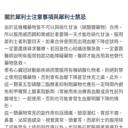
關於
犀利士注意事項
與
犀利士禁忌
由於這幾種藥物皆不可以與硝化甘油（硝酸鹽藥物）合用，
所以服用威而鋼和樂威壯者要隔一天才能吃硝化甘油，服用
犀利士者則要四天。如果合併使用而出現血壓下降症狀時，
一定要盡速尋求醫療。若因急性心絞痛送醫急救，一定要跟
醫師說明有服用勃起功能障礙藥物，醫師才能改用其他替代
藥物急救。
患有心臟冠狀動脈疾病而需服用有機硝酸化物者，則絕對禁
止使用這種藥物，否則會有血壓下降甚至休克之虞。此外，
這一類第五型磷酸二酯酵素抑制劑藥物也應在一定時間內避
免和甲種腎上腺素阻斷劑（常被用來治療高血壓或良性前列
腺增生）一起使用，否則也可能會發生血壓明顯下降的情
形。
這一類藥物常見的副作用包括頭痛、臉部潮紅、胃部不適、
鼻塞、泌尿道感染、視覺異常、頭暈等，而犀利士的服用除
了可能發生上述的副作用以外，也可能引起服用者背痛及大