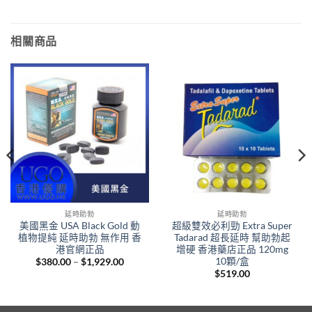
相關商品
延時助勃
延時助勃
美國黑金 USA Black Gold 動
超級雙效必利勁 Extra Super
植物提純 延時助勃 無作用 香
Tadarad 超長延時 幫助勃起
港官網正品
增硬 香港藥店正品 120mg
10顆/盒
Price
$
380.00
–
$
1,929.00
range:
$
519.00
$380.00
.
through
$1,929.00