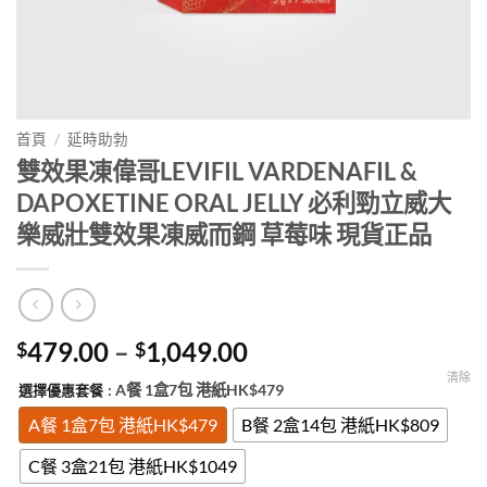
首頁
/
延時助勃
雙效果凍偉哥LEVIFIL VARDENAFIL &
DAPOXETINE ORAL JELLY 必利勁立威大
樂威壯雙效果凍威而鋼 草莓味 現貨正品
Price
479.00
–
1,049.00
$
$
range:
清除
: A餐 1盒7包 港紙HK$479
選擇優惠套餐
$479.00
through
A餐 1盒7包 港紙HK$479
B餐 2盒14包 港紙HK$809
$1,049.00
C餐 3盒21包 港紙HK$1049