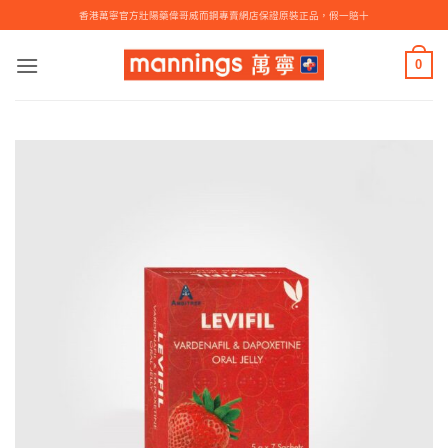
Skip
香港萬寧官方壯陽藥偉哥威而鋼專賣網店保證原裝正品，假一賠十
to
content
0