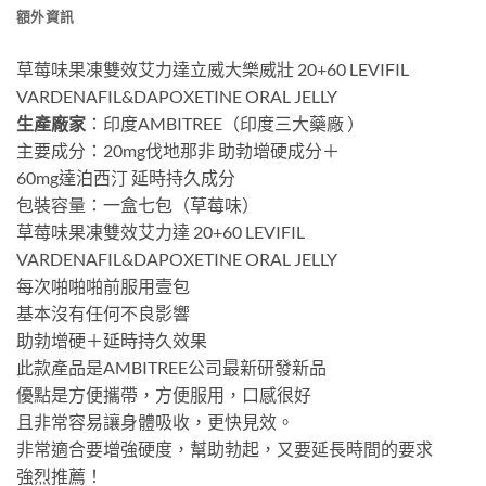
額外資訊
草莓味果凍雙效艾力達立威大樂威壯 20+60 LEVIFIL
VARDENAFIL&DAPOXETINE ORAL JELLY
生產廠家
：印度AMBITREE（印度三大藥廠 ）
主要成分：20mg伐地那非 助勃增硬成分＋
60mg達泊西汀 延時持久成分
包裝容量：一盒七包（草莓味）
草莓味果凍雙效艾力達 20+60 LEVIFIL
VARDENAFIL&DAPOXETINE ORAL JELLY
每次啪啪啪前服用壹包
基本沒有任何不良影響
助勃增硬＋延時持久效果
此款產品是AMBITREE公司最新研發新品
優點是方便攜帶，方便服用，口感很好
且非常容易讓身體吸收，更快見效。
非常適合要增強硬度，幫助勃起，又要延長時間的要求
強烈推薦！