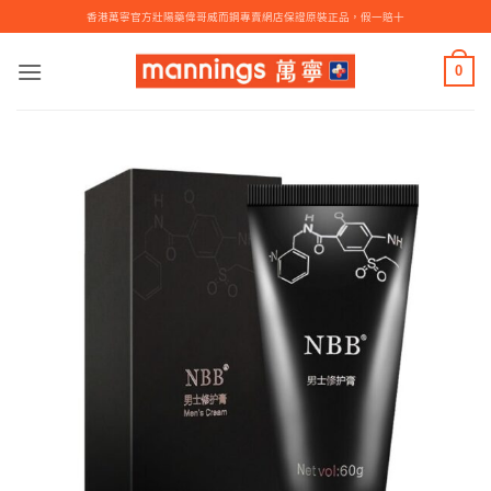
Skip
香港萬寧官方壯陽藥偉哥威而鋼專賣網店保證原裝正品，假一賠十
to
content
0