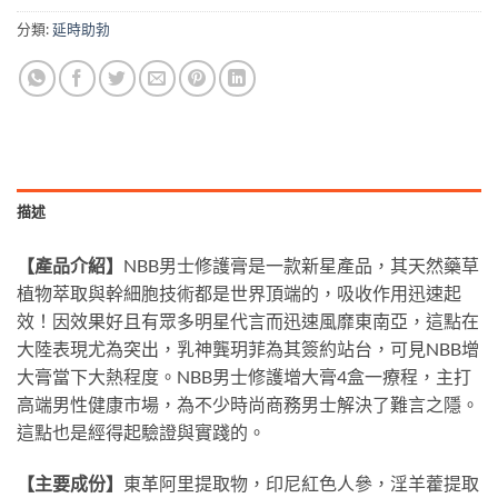
分類:
延時助勃
描述
【產品介紹】
NBB
男士修護膏是一款新星產品，其天然藥草
植物萃取與幹細胞技術都是世界頂端的，吸收作用迅速起
效！因效果好且有眾多明星代言而迅速風靡東南亞，這點在
大陸表現尤為突出，乳神龔玥菲為其簽約站台，可見
NBB
增
大膏當下大熱程度。
NBB
男士修護增大膏
4
盒一療程，主打
高端男性健康市場，為不少時尚商務男士解決了難言之隱。
這點也是經得起驗證與實踐的。
【主要成份】
東革阿里提取物，印尼紅色人參，淫羊藿提取