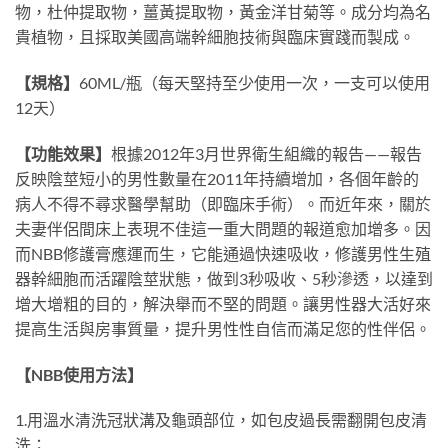
物，杜仲提取物，薑黃提取物，黃金洋甘菊等。成分均為名
貴植物，且採取美國高端幹細胞技術與臨床實踐而製成。
【規格】
60ML/
瓶（每天堅持至少使用一次，一支可以使用
12
天）
【功能效果】
根據
2012
年
3
月世界衛生組織的報告
——
報告
反映陰莖短小的男性數量在
2011
年持續增加，各個年齡的
病人不得不尋求醫學幫助（即臨床手術）。而近年來，關於
夫妻伴侶間床上表現不佳這一重大問題的報道愈加增多。因
而
NBB
修護膏應運而生，它能通過快速吸收，修護男性生殖
器幹細胞而活躍陰莖狀態，做到
3
秒吸收、
5
秒滲透，以達到
增大增粗的目的，解決舉而不堅的問題。讓男性器大活好來
提高生活與房事質量，提升男性性自信而滿足您的性伴侶。
【
NBB
使用方法】
1.
用溫水清洗冠狀溝及龜頭部位，如包皮過長需翻開包皮清
洗；