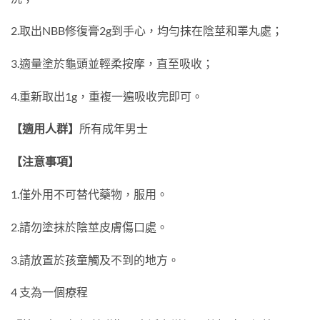
2.
取出
NBB
修復膏
2g
到手心，均勻抹在陰莖和睪丸處；
3.
適量塗於龜頭並輕柔按摩，直至吸收；
4.
重新取出
1g
，重複一遍吸收完即可。
【適用人群】
所有成年男士
【注意事項】
1.
僅外用不可替代藥物，服用。
2.
請勿塗抹於陰莖皮膚傷口處。
3.
請放置於孩童觸及不到的地方。
4
支為一個療程