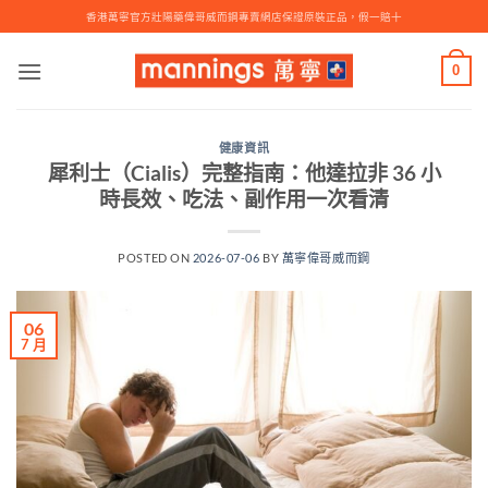
Skip
香港萬寧官方壯陽藥偉哥威而鋼專賣網店保證原裝正品，假一賠十
to
content
0
健康資訊
犀利士（Cialis）完整指南：他達拉非 36 小
時長效、吃法、副作用一次看清
POSTED ON
2026-07-06
BY
萬寧偉哥威而鋼
06
7 月