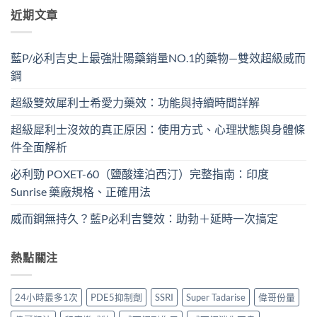
近期文章
藍P/必利吉史上最強壯陽藥銷量NO.1的藥物—雙效超級威而
鋼
超級雙效犀利士希愛力藥效：功能與持續時間詳解
超級犀利士沒效的真正原因：使用方式、心理狀態與身體條
件全面解析
必利勁 POXET-60（鹽酸達泊西汀）完整指南：印度
Sunrise 藥廠規格、正確用法
威而鋼無持久？藍P必利吉雙效：助勃＋延時一次搞定
熱點關注
24小時最多1次
PDE5抑制劑
SSRI
Super Tadarise
偉哥份量