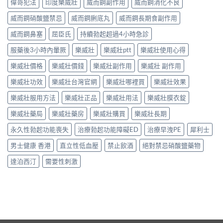
偉哥犯法
印度樂威壯
威而鋼副作用
威而鋼消化不良
威而鋼硝酸鹽禁忌
威而鋼脷底丸
威而鋼長期食副作用
威而鋼鼻塞
屈臣氏
持續勃起超過4小時急診
服藥後3小時內暈厥
樂威壯
樂威壯ptt
樂威壯使用心得
樂威壯價格
樂威壯價錢
樂威壯副作用
樂威壯 副作用
樂威壯功效
樂威壯台灣官網
樂威壯哪裡買
樂威壯效果
樂威壯服用方法
樂威壯正品
樂威壯用法
樂威壯膜衣錠
樂威壯藥局
樂威壯藥房
樂威壯購買
樂威壯長期
永久性勃起功能喪失
治療勃起功能障礙ED
治療早洩PE
犀利士
男士健康 香港
直立性低血壓
禁止飲酒
絕對禁忌硝酸鹽藥物
達泊西汀
需要性刺激