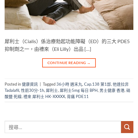
犀利士（Cialis）係治療勃起功能障礙（ED）的三大 PDE5
抑制劑之一，由禮來（Eli Lilly）出品 […]
CONTINUE READING
→
Posted in
健康資訊
|
Tagged
36小時 週末丸
,
Cap.138 第1部
,
他達拉非
Tadalafil
,
性前30分-1h
,
犀利士
,
犀利士5mg 每日 BPH
,
男士健康 香港
,
硝
酸鹽 死線
,
禮來 犀利士 HK-XXXXX
,
背痛 PDE11