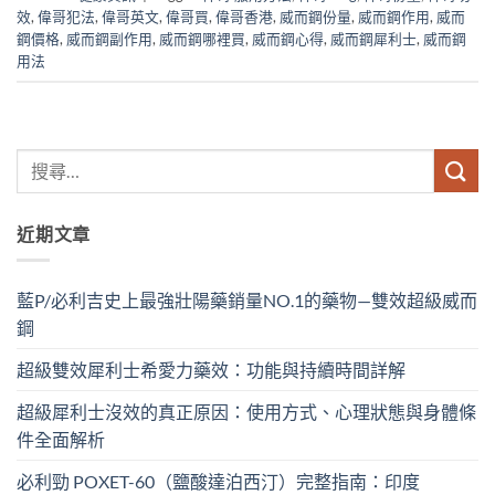
效
,
偉哥犯法
,
偉哥英文
,
偉哥買
,
偉哥香港
,
威而鋼份量
,
威而鋼作用
,
威而
鋼價格
,
威而鋼副作用
,
威而鋼哪裡買
,
威而鋼心得
,
威而鋼犀利士
,
威而鋼
用法
近期文章
藍P/必利吉史上最強壯陽藥銷量NO.1的藥物—雙效超級威而
鋼
超級雙效犀利士希愛力藥效：功能與持續時間詳解
超級犀利士沒效的真正原因：使用方式、心理狀態與身體條
件全面解析
必利勁 POXET-60（鹽酸達泊西汀）完整指南：印度