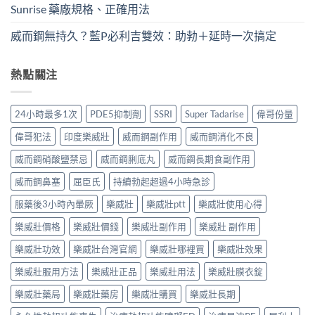
Sunrise 藥廠規格、正確用法
威而鋼無持久？藍P必利吉雙效：助勃＋延時一次搞定
熱點關注
24小時最多1次
PDE5抑制劑
SSRI
Super Tadarise
偉哥份量
偉哥犯法
印度樂威壯
威而鋼副作用
威而鋼消化不良
威而鋼硝酸鹽禁忌
威而鋼脷底丸
威而鋼長期食副作用
威而鋼鼻塞
屈臣氏
持續勃起超過4小時急診
服藥後3小時內暈厥
樂威壯
樂威壯ptt
樂威壯使用心得
樂威壯價格
樂威壯價錢
樂威壯副作用
樂威壯 副作用
樂威壯功效
樂威壯台灣官網
樂威壯哪裡買
樂威壯效果
樂威壯服用方法
樂威壯正品
樂威壯用法
樂威壯膜衣錠
樂威壯藥局
樂威壯藥房
樂威壯購買
樂威壯長期