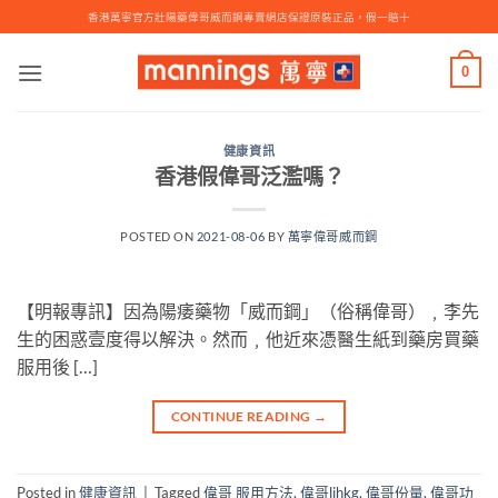
Skip
香港萬寧官方壯陽藥偉哥威而鋼專賣網店保證原裝正品，假一賠十
to
content
0
健康資訊
香港假偉哥泛濫嗎？
POSTED ON
2021-08-06
BY
萬寧偉哥威而鋼
【明報專訊】因為陽痿藥物「威而鋼」（俗稱偉哥）﹐李先
生的困惑壹度得以解決。然而﹐他近來憑醫生紙到藥房買藥
服用後 […]
CONTINUE READING
→
Posted in
健康資訊
|
Tagged
偉哥 服用方法
,
偉哥lihkg
,
偉哥份量
,
偉哥功