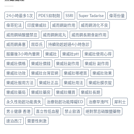
24小時最多1次
PDE5抑制劑
SSRI
Super Tadarise
偉哥份量
偉哥犯法
印度樂威壯
威而鋼副作用
威而鋼消化不良
威而鋼硝酸鹽禁忌
威而鋼脷底丸
威而鋼長期食副作用
威而鋼鼻塞
屈臣氏
持續勃起超過4小時急診
服藥後3小時內暈厥
樂威壯
樂威壯ptt
樂威壯使用心得
樂威壯價格
樂威壯價錢
樂威壯副作用
樂威壯 副作用
樂威壯功效
樂威壯台灣官網
樂威壯哪裡買
樂威壯效果
樂威壯服用方法
樂威壯正品
樂威壯用法
樂威壯膜衣錠
樂威壯藥局
樂威壯藥房
樂威壯購買
樂威壯長期
永久性勃起功能喪失
治療勃起功能障礙ED
治療早洩PE
犀利士
男士健康 香港
直立性低血壓
禁止飲酒
絕對禁忌硝酸鹽藥物
達泊西汀
需要性刺激