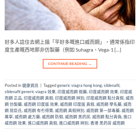
好多人諗住去網上搵「平好多嘅進口威而鋼」，通常係指印
度生產嘅西地那非仿製藥（例如 Suhagra、Vega-1 […]
CONTINUE READING
→
Posted in
健康資訊
|
Tagged
generic viagra hong kong
,
sildenafil
,
sildenafil generic viagra 效果
,
印度威而鋼 假藥
,
印度威而鋼 效果
,
印度威
而鋼 正品
,
印度威而鋼 真假
,
印度威而鋼 辨別
,
印度威而鋼 點分真假
,
威而
鋼 仿製藥
,
威而鋼 印度版 效果
,
威而鋼 印度版 真假
,
威而鋼 學名藥
,
威而
鋼 屈臣氏
,
威而鋼 有冇得賣
,
威而鋼 真假辨別
,
威而鋼 第一部毒藥
,
威而鋼
萬寧
,
威而鋼 處方藥
,
威而鋼 防假
,
威而鋼 黑药房
,
威而鋼 點分真偽
,
進口
威而鋼 效果
,
進口威而鋼 真假
,
進口威而鋼 辨別
,
香港 黑药房 威而鋼