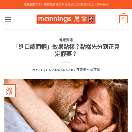
Skip
香港萬寧官方壯陽藥偉哥威而鋼專賣網店保證原裝正品，假一賠十
to
content
0
健康資訊
「進口威而鋼」效果點樣？點樣先分到正貨
定假藥？
POSTED ON
2026-06-08
BY
萬寧偉哥威而鋼
08
6 月