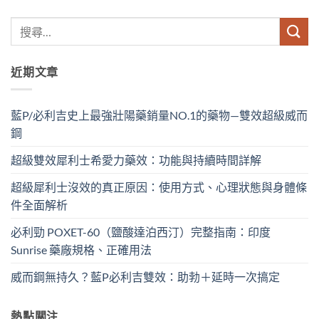
近期文章
藍P/必利吉史上最強壯陽藥銷量NO.1的藥物—雙效超級威而
鋼
超級雙效犀利士希愛力藥效：功能與持續時間詳解
超級犀利士沒效的真正原因：使用方式、心理狀態與身體條
件全面解析
必利勁 POXET-60（鹽酸達泊西汀）完整指南：印度
Sunrise 藥廠規格、正確用法
威而鋼無持久？藍P必利吉雙效：助勃＋延時一次搞定
熱點關注