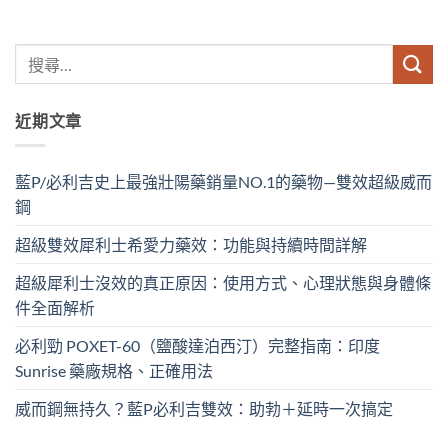
近期文章
藍P/必利吉史上最強壯陽藥銷量NO.1的藥物—雙效超級威而
鋼
超級雙效犀利士希愛力藥效：功能與持續時間詳解
超級犀利士沒效的真正原因：使用方式、心理狀態與身體條
件全面解析
必利勁 POXET-60（鹽酸達泊西汀）完整指南：印度
Sunrise 藥廠規格、正確用法
威而鋼無持久？藍P必利吉雙效：助勃＋延時一次搞定