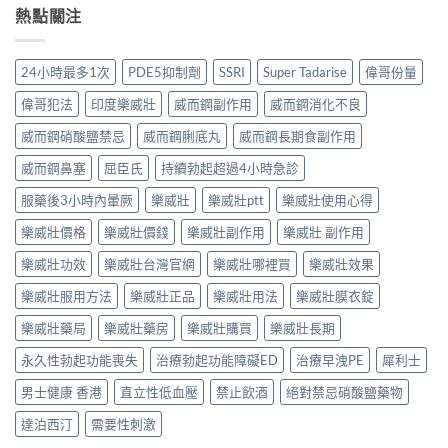
熱點關注
24小時最多1次
PDE5抑制劑
SSRI
Super Tadarise
偉哥份量
偉哥犯法
印度樂威壯
威而鋼副作用
威而鋼消化不良
威而鋼硝酸鹽禁忌
威而鋼脷底丸
威而鋼長期食副作用
威而鋼鼻塞
屈臣氏
持續勃起超過4小時急診
服藥後3小時內暈厥
樂威壯
樂威壯ptt
樂威壯使用心得
樂威壯價格
樂威壯價錢
樂威壯副作用
樂威壯 副作用
樂威壯功效
樂威壯台灣官網
樂威壯哪裡買
樂威壯效果
樂威壯服用方法
樂威壯正品
樂威壯用法
樂威壯膜衣錠
樂威壯藥局
樂威壯藥房
樂威壯購買
樂威壯長期
永久性勃起功能喪失
治療勃起功能障礙ED
治療早洩PE
犀利士
男士健康 香港
直立性低血壓
禁止飲酒
絕對禁忌硝酸鹽藥物
達泊西汀
需要性刺激