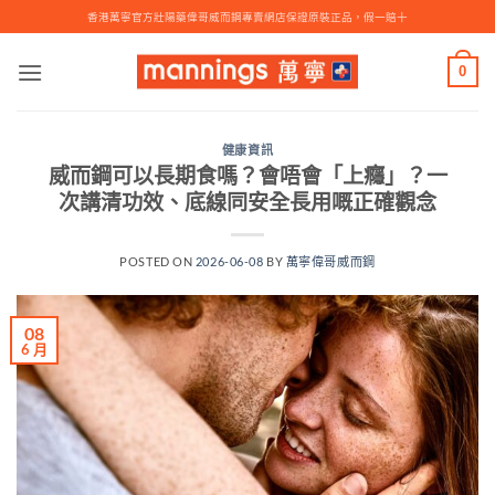
Skip
香港萬寧官方壯陽藥偉哥威而鋼專賣網店保證原裝正品，假一賠十
to
content
0
健康資訊
威而鋼可以長期食嗎？會唔會「上癮」？一
次講清功效、底線同安全長用嘅正確觀念
POSTED ON
2026-06-08
BY
萬寧偉哥威而鋼
08
6 月