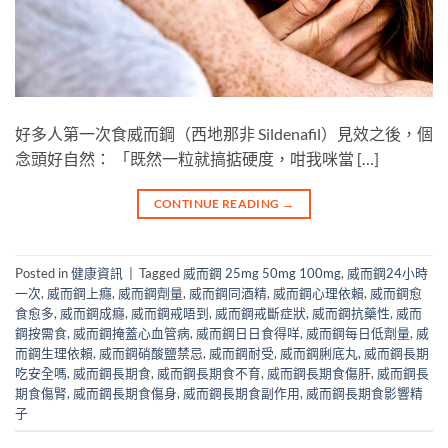
好多人第一次食威而鋼（西地那非 Sildenafil）見效之後，個
念頭好自然： 「既然一粒就搞掂硬度，咁我咪當 […]
CONTINUE READING
→
Posted in
健康資訊
|
Tagged
威而鋼 25mg 50mg 100mg
,
威而鋼24小時
一次
,
威而鋼上癮
,
威而鋼劑量
,
威而鋼同酒精
,
威而鋼心理依賴
,
威而鋼愈
食愈多
,
威而鋼成癮
,
威而鋼戒唔到
,
威而鋼戒斷症狀
,
威而鋼抗藥性
,
威而
鋼按需食
,
威而鋼掩蓋心血管病
,
威而鋼日日食得咩
,
威而鋼每日低劑量
,
威
而鋼生理依賴
,
威而鋼硝酸鹽禁忌
,
威而鋼耐受
,
威而鋼脷底丸
,
威而鋼長期
吃安全嗎
,
威而鋼長期食
,
威而鋼長期食不育
,
威而鋼長期食傷肝
,
威而鋼長
期食傷腎
,
威而鋼長期食傷身
,
威而鋼長期食副作用
,
威而鋼長期食影響精
子