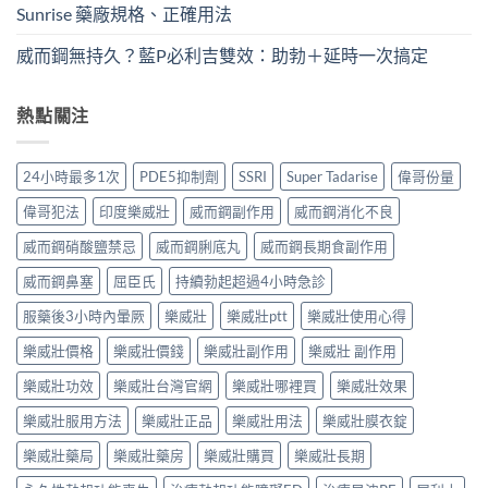
Sunrise 藥廠規格、正確用法
威而鋼無持久？藍P必利吉雙效：助勃＋延時一次搞定
熱點關注
24小時最多1次
PDE5抑制劑
SSRI
Super Tadarise
偉哥份量
偉哥犯法
印度樂威壯
威而鋼副作用
威而鋼消化不良
威而鋼硝酸鹽禁忌
威而鋼脷底丸
威而鋼長期食副作用
威而鋼鼻塞
屈臣氏
持續勃起超過4小時急診
服藥後3小時內暈厥
樂威壯
樂威壯ptt
樂威壯使用心得
樂威壯價格
樂威壯價錢
樂威壯副作用
樂威壯 副作用
樂威壯功效
樂威壯台灣官網
樂威壯哪裡買
樂威壯效果
樂威壯服用方法
樂威壯正品
樂威壯用法
樂威壯膜衣錠
樂威壯藥局
樂威壯藥房
樂威壯購買
樂威壯長期