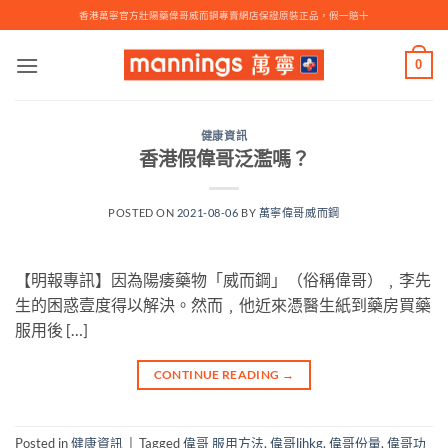
Skip
香港萬寧官方壯陽藥偉哥威而鋼專賣網店保證原裝正品，假一賠十
to
content
0
健康資訊
香港假偉哥泛濫嗎？
POSTED ON
2021-08-06
BY
萬寧偉哥威而鋼
【明報專訊】因為陽痿藥物「威而鋼」（俗稱偉哥）﹐李先
生的困惑壹度得以解決。然而﹐他近來憑醫生紙到藥房買藥
服用後 […]
CONTINUE READING
→
Posted in
健康資訊
|
Tagged
偉哥 服用方法
,
偉哥lihkg
,
偉哥份量
,
偉哥功