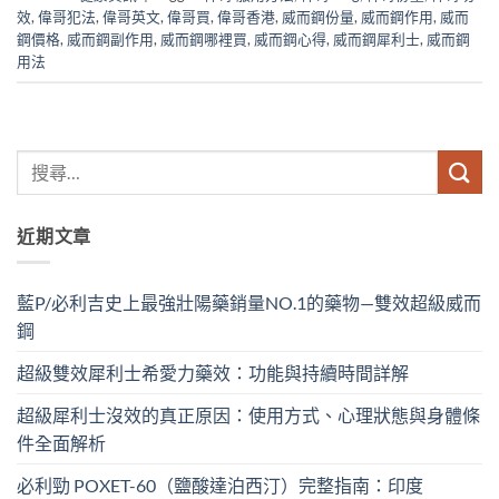
效
,
偉哥犯法
,
偉哥英文
,
偉哥買
,
偉哥香港
,
威而鋼份量
,
威而鋼作用
,
威而
鋼價格
,
威而鋼副作用
,
威而鋼哪裡買
,
威而鋼心得
,
威而鋼犀利士
,
威而鋼
用法
近期文章
藍P/必利吉史上最強壯陽藥銷量NO.1的藥物—雙效超級威而
鋼
超級雙效犀利士希愛力藥效：功能與持續時間詳解
超級犀利士沒效的真正原因：使用方式、心理狀態與身體條
件全面解析
必利勁 POXET-60（鹽酸達泊西汀）完整指南：印度