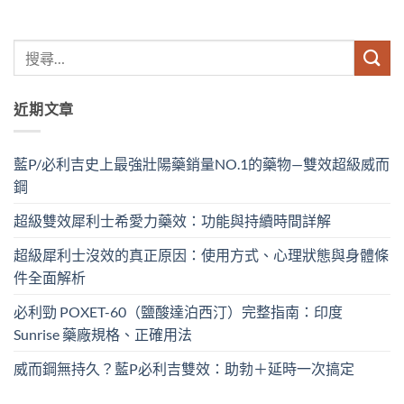
近期文章
藍P/必利吉史上最強壯陽藥銷量NO.1的藥物—雙效超級威而
鋼
超級雙效犀利士希愛力藥效：功能與持續時間詳解
超級犀利士沒效的真正原因：使用方式、心理狀態與身體條
件全面解析
必利勁 POXET-60（鹽酸達泊西汀）完整指南：印度
Sunrise 藥廠規格、正確用法
威而鋼無持久？藍P必利吉雙效：助勃＋延時一次搞定