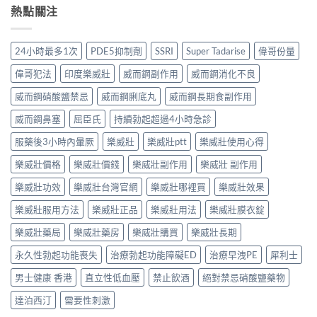
熱點關注
24小時最多1次
PDE5抑制劑
SSRI
Super Tadarise
偉哥份量
偉哥犯法
印度樂威壯
威而鋼副作用
威而鋼消化不良
威而鋼硝酸鹽禁忌
威而鋼脷底丸
威而鋼長期食副作用
威而鋼鼻塞
屈臣氏
持續勃起超過4小時急診
服藥後3小時內暈厥
樂威壯
樂威壯ptt
樂威壯使用心得
樂威壯價格
樂威壯價錢
樂威壯副作用
樂威壯 副作用
樂威壯功效
樂威壯台灣官網
樂威壯哪裡買
樂威壯效果
樂威壯服用方法
樂威壯正品
樂威壯用法
樂威壯膜衣錠
樂威壯藥局
樂威壯藥房
樂威壯購買
樂威壯長期
永久性勃起功能喪失
治療勃起功能障礙ED
治療早洩PE
犀利士
男士健康 香港
直立性低血壓
禁止飲酒
絕對禁忌硝酸鹽藥物
達泊西汀
需要性刺激