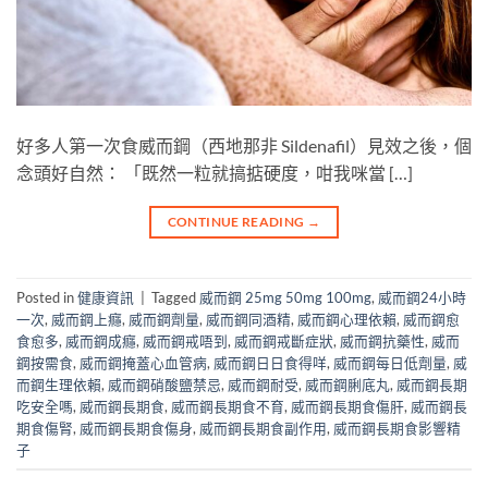
好多人第一次食威而鋼（西地那非 Sildenafil）見效之後，個
念頭好自然： 「既然一粒就搞掂硬度，咁我咪當 […]
CONTINUE READING
→
Posted in
健康資訊
|
Tagged
威而鋼 25mg 50mg 100mg
,
威而鋼24小時
一次
,
威而鋼上癮
,
威而鋼劑量
,
威而鋼同酒精
,
威而鋼心理依賴
,
威而鋼愈
食愈多
,
威而鋼成癮
,
威而鋼戒唔到
,
威而鋼戒斷症狀
,
威而鋼抗藥性
,
威而
鋼按需食
,
威而鋼掩蓋心血管病
,
威而鋼日日食得咩
,
威而鋼每日低劑量
,
威
而鋼生理依賴
,
威而鋼硝酸鹽禁忌
,
威而鋼耐受
,
威而鋼脷底丸
,
威而鋼長期
吃安全嗎
,
威而鋼長期食
,
威而鋼長期食不育
,
威而鋼長期食傷肝
,
威而鋼長
期食傷腎
,
威而鋼長期食傷身
,
威而鋼長期食副作用
,
威而鋼長期食影響精
子