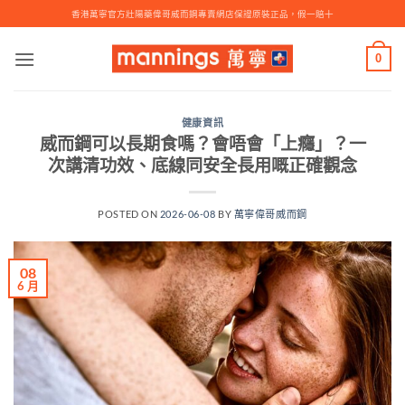
Skip
香港萬寧官方壯陽藥偉哥威而鋼專賣網店保證原裝正品，假一賠十
to
content
0
健康資訊
威而鋼可以長期食嗎？會唔會「上癮」？一
次講清功效、底線同安全長用嘅正確觀念
POSTED ON
2026-06-08
BY
萬寧偉哥威而鋼
08
6 月