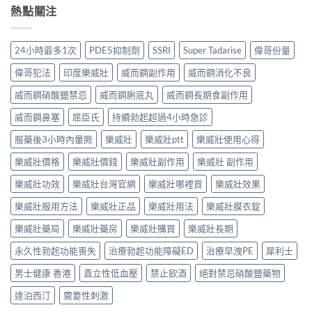
熱點關注
24小時最多1次
PDE5抑制劑
SSRI
Super Tadarise
偉哥份量
偉哥犯法
印度樂威壯
威而鋼副作用
威而鋼消化不良
威而鋼硝酸鹽禁忌
威而鋼脷底丸
威而鋼長期食副作用
威而鋼鼻塞
屈臣氏
持續勃起超過4小時急診
服藥後3小時內暈厥
樂威壯
樂威壯ptt
樂威壯使用心得
樂威壯價格
樂威壯價錢
樂威壯副作用
樂威壯 副作用
樂威壯功效
樂威壯台灣官網
樂威壯哪裡買
樂威壯效果
樂威壯服用方法
樂威壯正品
樂威壯用法
樂威壯膜衣錠
樂威壯藥局
樂威壯藥房
樂威壯購買
樂威壯長期
永久性勃起功能喪失
治療勃起功能障礙ED
治療早洩PE
犀利士
男士健康 香港
直立性低血壓
禁止飲酒
絕對禁忌硝酸鹽藥物
達泊西汀
需要性刺激