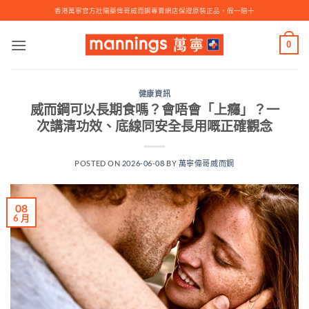
Skip
香港萬寧官方壯陽藥偉哥威而鋼專賣網店保證原裝正品，假一賠十
to
content
0
健康資訊
威而鋼可以長期食嗎？會唔會「上癮」？一
次講清功效、底線同安全長用嘅正確觀念
POSTED ON
2026-06-08
BY
萬寧偉哥威而鋼
08
6 月