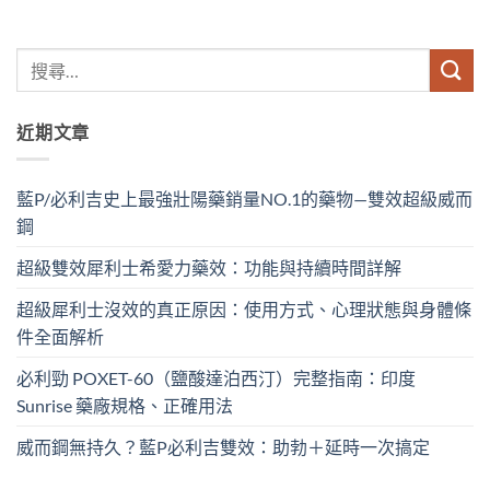
近期文章
藍P/必利吉史上最強壯陽藥銷量NO.1的藥物—雙效超級威而
鋼
超級雙效犀利士希愛力藥效：功能與持續時間詳解
超級犀利士沒效的真正原因：使用方式、心理狀態與身體條
件全面解析
必利勁 POXET-60（鹽酸達泊西汀）完整指南：印度
Sunrise 藥廠規格、正確用法
威而鋼無持久？藍P必利吉雙效：助勃＋延時一次搞定