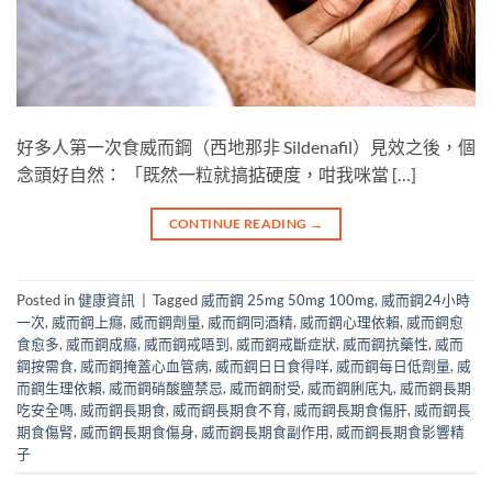
好多人第一次食威而鋼（西地那非 Sildenafil）見效之後，個
念頭好自然： 「既然一粒就搞掂硬度，咁我咪當 […]
CONTINUE READING
→
Posted in
健康資訊
|
Tagged
威而鋼 25mg 50mg 100mg
,
威而鋼24小時
一次
,
威而鋼上癮
,
威而鋼劑量
,
威而鋼同酒精
,
威而鋼心理依賴
,
威而鋼愈
食愈多
,
威而鋼成癮
,
威而鋼戒唔到
,
威而鋼戒斷症狀
,
威而鋼抗藥性
,
威而
鋼按需食
,
威而鋼掩蓋心血管病
,
威而鋼日日食得咩
,
威而鋼每日低劑量
,
威
而鋼生理依賴
,
威而鋼硝酸鹽禁忌
,
威而鋼耐受
,
威而鋼脷底丸
,
威而鋼長期
吃安全嗎
,
威而鋼長期食
,
威而鋼長期食不育
,
威而鋼長期食傷肝
,
威而鋼長
期食傷腎
,
威而鋼長期食傷身
,
威而鋼長期食副作用
,
威而鋼長期食影響精
子