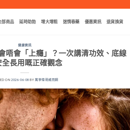
全部商品
延時助勃
增大增粗
迷情春藥
優惠資訊
退貨換貨
健康資訊
會唔會「上癮」？一次講清功效、底線
安全長用嘅正確觀念
TED ON
2026-06-08
BY
萬寧偉哥威而鋼