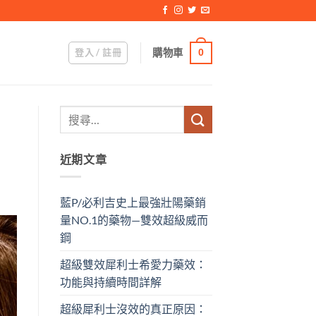
登入 / 註冊
購物車
0
近期文章
藍P/必利吉史上最強壯陽藥銷
量NO.1的藥物—雙效超級威而
鋼
超級雙效犀利士希愛力藥效：
功能與持續時間詳解
超級犀利士沒效的真正原因：