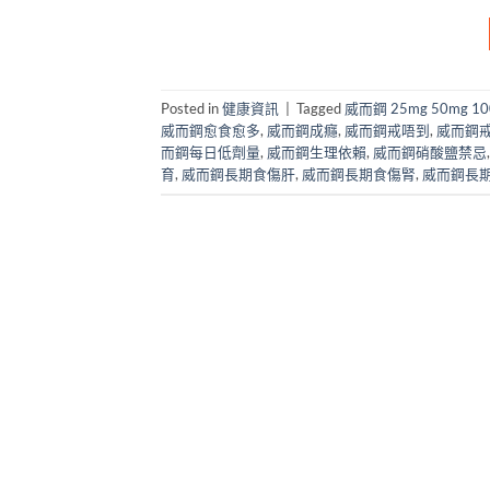
Posted in
健康資訊
|
Tagged
威而鋼 25mg 50mg 1
威而鋼愈食愈多
,
威而鋼成癮
,
威而鋼戒唔到
,
威而鋼
而鋼每日低劑量
,
威而鋼生理依賴
,
威而鋼硝酸鹽禁忌
育
,
威而鋼長期食傷肝
,
威而鋼長期食傷腎
,
威而鋼長