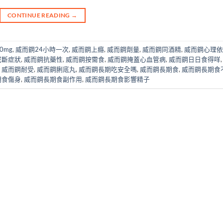
CONTINUE READING
→
00mg
,
威而鋼24小時一次
,
威而鋼上癮
,
威而鋼劑量
,
威而鋼同酒精
,
威而鋼心理依
戒斷症狀
,
威而鋼抗藥性
,
威而鋼按需食
,
威而鋼掩蓋心血管病
,
威而鋼日日食得咩
,
威而鋼耐受
,
威而鋼脷底丸
,
威而鋼長期吃安全嗎
,
威而鋼長期食
,
威而鋼長期食
期食傷身
,
威而鋼長期食副作用
,
威而鋼長期食影響精子