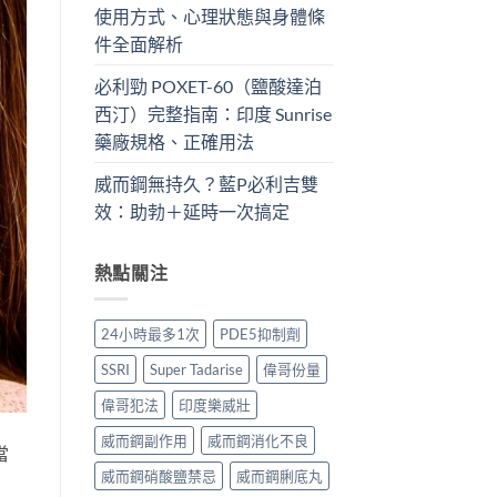
使用方式、心理狀態與身體條
件全面解析
必利勁 POXET-60（鹽酸達泊
西汀）完整指南：印度 Sunrise
藥廠規格、正確用法
威而鋼無持久？藍P必利吉雙
效：助勃＋延時一次搞定
熱點關注
24小時最多1次
PDE5抑制劑
SSRI
Super Tadarise
偉哥份量
偉哥犯法
印度樂威壯
威而鋼副作用
威而鋼消化不良
當
威而鋼硝酸鹽禁忌
威而鋼脷底丸