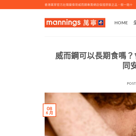
Skip
香港萬寧官方壯陽藥偉哥威而鋼專賣網店保證原裝正品，假一賠十
to
content
HOME
威而鋼可以長期食嗎？
同
POS
08
6 月