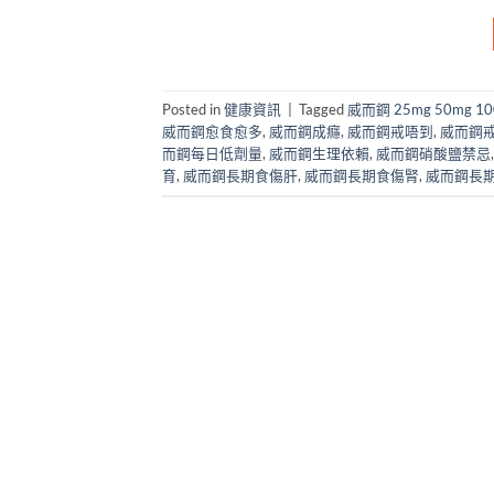
Posted in
健康資訊
|
Tagged
威而鋼 25mg 50mg 1
威而鋼愈食愈多
,
威而鋼成癮
,
威而鋼戒唔到
,
威而鋼
而鋼每日低劑量
,
威而鋼生理依賴
,
威而鋼硝酸鹽禁忌
育
,
威而鋼長期食傷肝
,
威而鋼長期食傷腎
,
威而鋼長