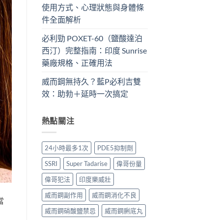
使用方式、心理狀態與身體條
件全面解析
必利勁 POXET-60（鹽酸達泊
西汀）完整指南：印度 Sunrise
藥廠規格、正確用法
威而鋼無持久？藍P必利吉雙
效：助勃＋延時一次搞定
熱點關注
24小時最多1次
PDE5抑制劑
SSRI
Super Tadarise
偉哥份量
偉哥犯法
印度樂威壯
威而鋼副作用
威而鋼消化不良
當
威而鋼硝酸鹽禁忌
威而鋼脷底丸