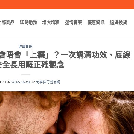
全部商品
延時助勃
增大增粗
迷情春藥
優惠資訊
退貨換貨
健康資訊
會唔會「上癮」？一次講清功效、底線
安全長用嘅正確觀念
TED ON
2026-06-08
BY
萬寧偉哥威而鋼