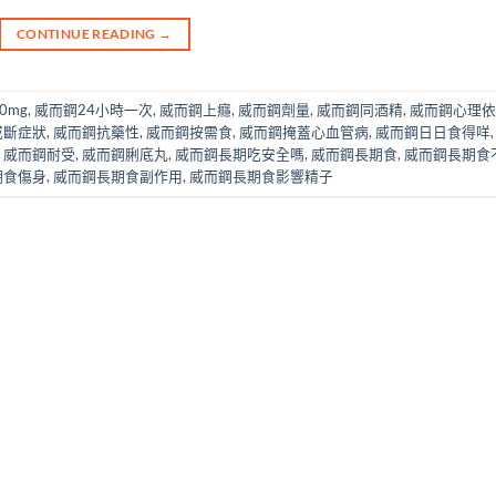
CONTINUE READING
→
00mg
,
威而鋼24小時一次
,
威而鋼上癮
,
威而鋼劑量
,
威而鋼同酒精
,
威而鋼心理依
戒斷症狀
,
威而鋼抗藥性
,
威而鋼按需食
,
威而鋼掩蓋心血管病
,
威而鋼日日食得咩
,
威而鋼耐受
,
威而鋼脷底丸
,
威而鋼長期吃安全嗎
,
威而鋼長期食
,
威而鋼長期食
期食傷身
,
威而鋼長期食副作用
,
威而鋼長期食影響精子