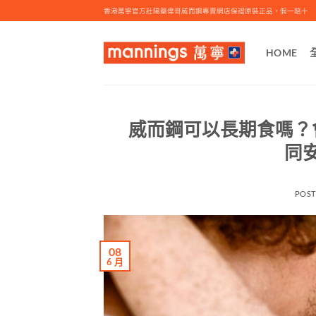
Skip
香港萬寧官方壯陽藥偉哥威而鋼專賣網店保證原裝正品，假一賠十
to
content
HOME
威而鋼可以長期食嗎？
同
POS
08
6 月