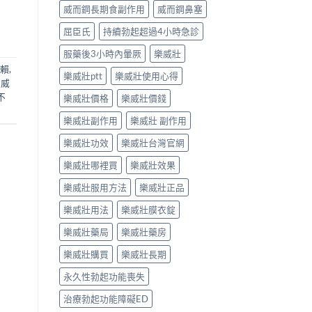
威而鋼長期食副作用
威而鋼鼻塞
屈臣氏
持續勃起超過4小時急診
服藥後3小時內暈厥
樂威壯
賴
,
樂威壯ptt
樂威壯使用心得
,
威
不
樂威壯價格
樂威壯價錢
樂威壯副作用
樂威壯 副作用
樂威壯功效
樂威壯台灣官網
樂威壯哪裡買
樂威壯效果
樂威壯服用方法
樂威壯正品
樂威壯用法
樂威壯膜衣錠
樂威壯藥局
樂威壯藥房
樂威壯購買
樂威壯長期
永久性勃起功能喪失
治療勃起功能障礙ED