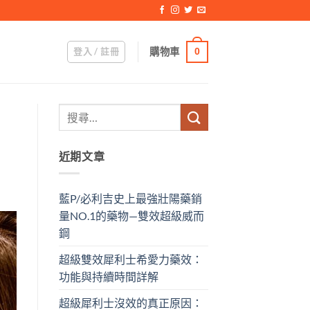
登入 / 註冊
購物車
0
近期文章
藍P/必利吉史上最強壯陽藥銷
量NO.1的藥物—雙效超級威而
鋼
超級雙效犀利士希愛力藥效：
功能與持續時間詳解
超級犀利士沒效的真正原因：