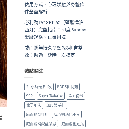
使用方式、心理狀態與身體條
件全面解析
必利勁 POXET-60（鹽酸達泊
西汀）完整指南：印度 Sunrise
藥廠規格、正確用法
威而鋼無持久？藍P必利吉雙
效：助勃＋延時一次搞定
熱點關注
24小時最多1次
PDE5抑制劑
SSRI
Super Tadarise
偉哥份量
偉哥犯法
印度樂威壯
威而鋼副作用
威而鋼消化不良
當
威而鋼硝酸鹽禁忌
威而鋼脷底丸