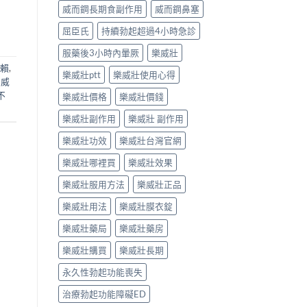
威而鋼長期食副作用
威而鋼鼻塞
屈臣氏
持續勃起超過4小時急診
服藥後3小時內暈厥
樂威壯
賴
,
樂威壯ptt
樂威壯使用心得
,
威
不
樂威壯價格
樂威壯價錢
樂威壯副作用
樂威壯 副作用
樂威壯功效
樂威壯台灣官網
樂威壯哪裡買
樂威壯效果
樂威壯服用方法
樂威壯正品
樂威壯用法
樂威壯膜衣錠
樂威壯藥局
樂威壯藥房
樂威壯購買
樂威壯長期
永久性勃起功能喪失
治療勃起功能障礙ED