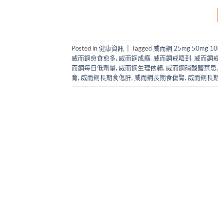
Posted in
健康資訊
|
Tagged
威而鋼 25mg 50mg 1
威而鋼愈食愈多
,
威而鋼成癮
,
威而鋼戒唔到
,
威而鋼
而鋼每日低劑量
,
威而鋼生理依賴
,
威而鋼硝酸鹽禁忌
育
,
威而鋼長期食傷肝
,
威而鋼長期食傷腎
,
威而鋼長