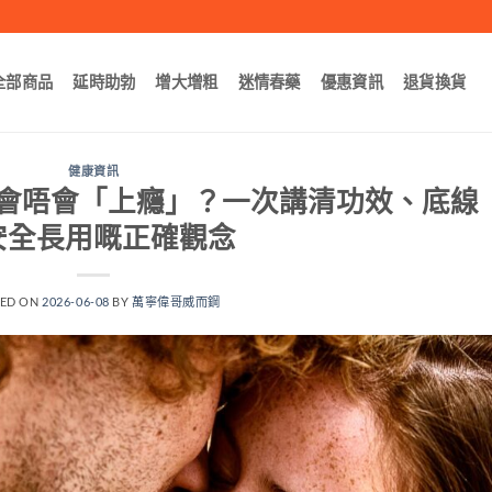
全部商品
延時助勃
增大增粗
迷情春藥
優惠資訊
退貨換貨
健康資訊
會唔會「上癮」？一次講清功效、底線
安全長用嘅正確觀念
TED ON
2026-06-08
BY
萬寧偉哥威而鋼