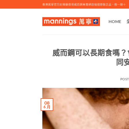
Skip
香港萬寧官方壯陽藥偉哥威而鋼專賣網店保證原裝正品，假一賠十
to
content
HOME
威而鋼可以長期食嗎？
同
POS
08
6 月