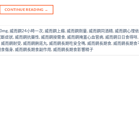
CONTINUE READING
→
00mg
,
威而鋼24小時一次
,
威而鋼上癮
,
威而鋼劑量
,
威而鋼同酒精
,
威而鋼心理依
戒斷症狀
,
威而鋼抗藥性
,
威而鋼按需食
,
威而鋼掩蓋心血管病
,
威而鋼日日食得咩
,
威而鋼耐受
,
威而鋼脷底丸
,
威而鋼長期吃安全嗎
,
威而鋼長期食
,
威而鋼長期食
期食傷身
,
威而鋼長期食副作用
,
威而鋼長期食影響精子