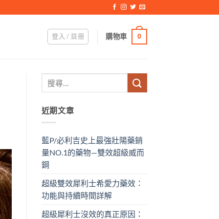
登入 / 註冊
購物車
0
近期文章
藍P/必利吉史上最強壯陽藥銷
量NO.1的藥物—雙效超級威而
鋼
超級雙效犀利士希愛力藥效：
功能與持續時間詳解
超級犀利士沒效的真正原因：