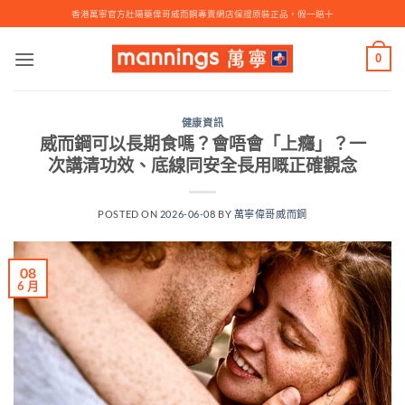
Skip
香港萬寧官方壯陽藥偉哥威而鋼專賣網店保證原裝正品，假一賠十
to
content
0
健康資訊
威而鋼可以長期食嗎？會唔會「上癮」？一
次講清功效、底線同安全長用嘅正確觀念
POSTED ON
2026-06-08
BY
萬寧偉哥威而鋼
08
6 月