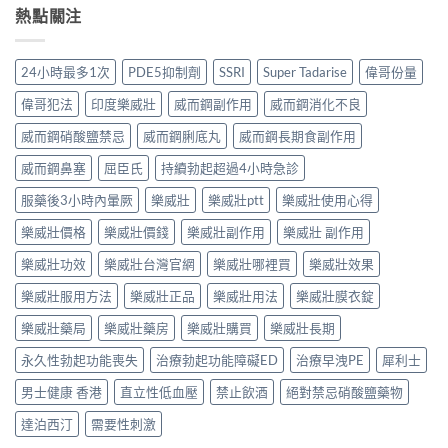
熱點關注
24小時最多1次
PDE5抑制劑
SSRI
Super Tadarise
偉哥份量
偉哥犯法
印度樂威壯
威而鋼副作用
威而鋼消化不良
威而鋼硝酸鹽禁忌
威而鋼脷底丸
威而鋼長期食副作用
威而鋼鼻塞
屈臣氏
持續勃起超過4小時急診
服藥後3小時內暈厥
樂威壯
樂威壯ptt
樂威壯使用心得
樂威壯價格
樂威壯價錢
樂威壯副作用
樂威壯 副作用
樂威壯功效
樂威壯台灣官網
樂威壯哪裡買
樂威壯效果
樂威壯服用方法
樂威壯正品
樂威壯用法
樂威壯膜衣錠
樂威壯藥局
樂威壯藥房
樂威壯購買
樂威壯長期
永久性勃起功能喪失
治療勃起功能障礙ED
治療早洩PE
犀利士
男士健康 香港
直立性低血壓
禁止飲酒
絕對禁忌硝酸鹽藥物
達泊西汀
需要性刺激