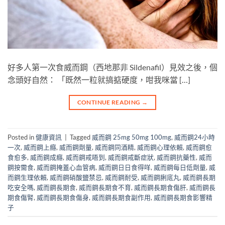
好多人第一次食威而鋼（西地那非 Sildenafil）見效之後，個
念頭好自然： 「既然一粒就搞掂硬度，咁我咪當 […]
CONTINUE READING
→
Posted in
健康資訊
|
Tagged
威而鋼 25mg 50mg 100mg
,
威而鋼24小時
一次
,
威而鋼上癮
,
威而鋼劑量
,
威而鋼同酒精
,
威而鋼心理依賴
,
威而鋼愈
食愈多
,
威而鋼成癮
,
威而鋼戒唔到
,
威而鋼戒斷症狀
,
威而鋼抗藥性
,
威而
鋼按需食
,
威而鋼掩蓋心血管病
,
威而鋼日日食得咩
,
威而鋼每日低劑量
,
威
而鋼生理依賴
,
威而鋼硝酸鹽禁忌
,
威而鋼耐受
,
威而鋼脷底丸
,
威而鋼長期
吃安全嗎
,
威而鋼長期食
,
威而鋼長期食不育
,
威而鋼長期食傷肝
,
威而鋼長
期食傷腎
,
威而鋼長期食傷身
,
威而鋼長期食副作用
,
威而鋼長期食影響精
子