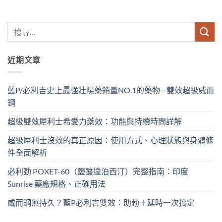
近期文章
藍P/必利吉史上最強壯陽藥銷量NO.1的藥物—雙效超級威而
鋼
超級雙效犀利士希愛力藥效：功能與持續時間詳解
超級犀利士沒效的真正原因：使用方式、心理狀態與身體條
件全面解析
必利勁 POXET-60（鹽酸達泊西汀）完整指南：印度
Sunrise 藥廠規格、正確用法
威而鋼無持久？藍P必利吉雙效：助勃＋延時一次搞定