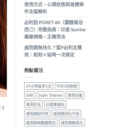
使用方式、心理狀態與身體條
件全面解析
必利勁 POXET-60（鹽酸達泊
西汀）完整指南：印度 Sunrise
藥廠規格、正確用法
威而鋼無持久？藍P必利吉雙
效：助勃＋延時一次搞定
熱點關注
24小時最多1次
PDE5抑制劑
SSRI
Super Tadarise
偉哥份量
偉哥犯法
印度樂威壯
-1
威而鋼副作用
威而鋼消化不良
威而鋼硝酸鹽禁忌
威而鋼脷底丸