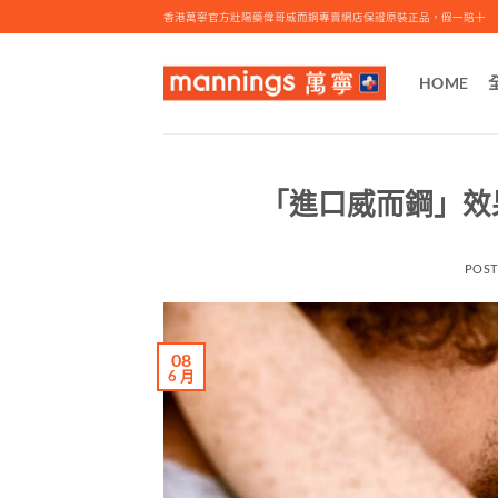
Skip
香港萬寧官方壯陽藥偉哥威而鋼專賣網店保證原裝正品，假一賠十
to
content
HOME
「進口威而鋼」效
POS
08
6 月