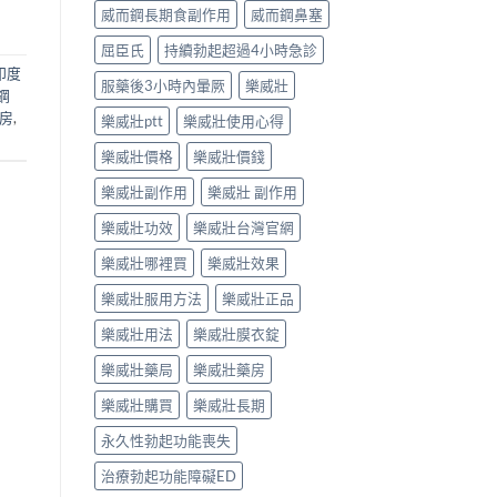
威而鋼長期食副作用
威而鋼鼻塞
屈臣氏
持續勃起超過4小時急診
印度
服藥後3小時內暈厥
樂威壯
鋼
药房
,
樂威壯ptt
樂威壯使用心得
樂威壯價格
樂威壯價錢
樂威壯副作用
樂威壯 副作用
樂威壯功效
樂威壯台灣官網
樂威壯哪裡買
樂威壯效果
樂威壯服用方法
樂威壯正品
樂威壯用法
樂威壯膜衣錠
樂威壯藥局
樂威壯藥房
樂威壯購買
樂威壯長期
永久性勃起功能喪失
治療勃起功能障礙ED