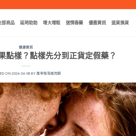
全部商品
延時助勃
增大增粗
迷情春藥
優惠資訊
退貨換貨
健康資訊
果點樣？點樣先分到正貨定假藥？
TED ON
2026-06-08
BY
萬寧偉哥威而鋼