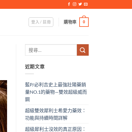
登入 / 註冊
購物車
0
近期文章
藍P/必利吉史上最強壯陽藥銷
量NO.1的藥物—雙效超級威而
鋼
超級雙效犀利士希愛力藥效：
功能與持續時間詳解
超級犀利士沒效的真正原因：