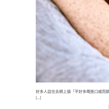
好多人諗住去網上搵「平好多嘅進口威而鋼」，
[…]