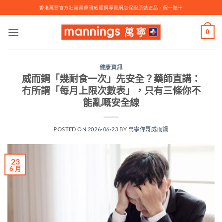
Skip
香港萬寧官方壯陽藥偉哥威而鋼專賣網店保證原裝正品，假一賠十
to
content
0
健康資訊
威而鋼「幾耐食一次」先安全？藥師直講：
冇所謂「每月上限次數表」，只有三條你不
能亂嘅安全線
POSTED ON
2026-06-23
BY
萬寧偉哥威而鋼
23
6 月