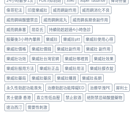
24小時最多1次
PDE5抑制劑
SSRI
Super Tadarise
偉哥份量
偉哥犯法
印度樂威壯
威而鋼副作用
威而鋼消化不良
威而鋼硝酸鹽禁忌
威而鋼脷底丸
威而鋼長期食副作用
威而鋼鼻塞
屈臣氏
持續勃起超過4小時急診
服藥後3小時內暈厥
樂威壯
樂威壯ptt
樂威壯使用心得
樂威壯價格
樂威壯價錢
樂威壯副作用
樂威壯 副作用
樂威壯功效
樂威壯台灣官網
樂威壯哪裡買
樂威壯效果
樂威壯服用方法
樂威壯正品
樂威壯用法
樂威壯膜衣錠
樂威壯藥局
樂威壯藥房
樂威壯購買
樂威壯長期
永久性勃起功能喪失
治療勃起功能障礙ED
治療早洩PE
犀利士
男士健康 香港
直立性低血壓
禁止飲酒
絕對禁忌硝酸鹽藥物
達泊西汀
需要性刺激