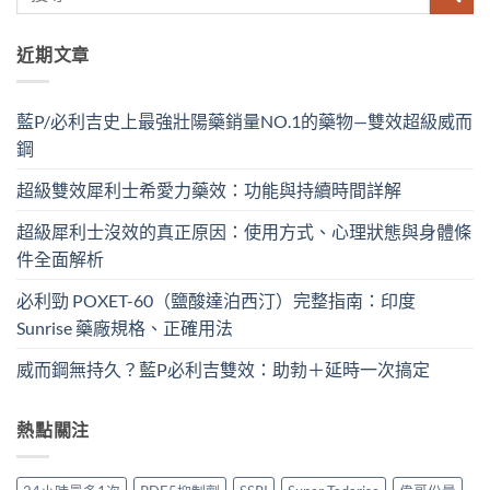
近期文章
藍P/必利吉史上最強壯陽藥銷量NO.1的藥物—雙效超級威而
鋼
超級雙效犀利士希愛力藥效：功能與持續時間詳解
超級犀利士沒效的真正原因：使用方式、心理狀態與身體條
件全面解析
必利勁 POXET-60（鹽酸達泊西汀）完整指南：印度
Sunrise 藥廠規格、正確用法
威而鋼無持久？藍P必利吉雙效：助勃＋延時一次搞定
熱點關注