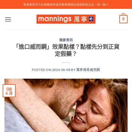
Skip
香港萬寧官方壯陽藥偉哥威而鋼專賣網店保證原裝正品，假一賠十
to
content
0
健康資訊
「進口威而鋼」效果點樣？點樣先分到正貨
定假藥？
POSTED ON
2026-06-08
BY
萬寧偉哥威而鋼
08
6 月