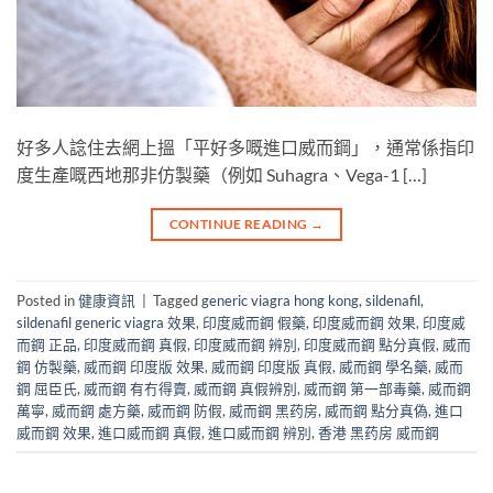
好多人諗住去網上搵「平好多嘅進口威而鋼」，通常係指印
度生產嘅西地那非仿製藥（例如 Suhagra、Vega-1 […]
CONTINUE READING
→
Posted in
健康資訊
|
Tagged
generic viagra hong kong
,
sildenafil
,
sildenafil generic viagra 效果
,
印度威而鋼 假藥
,
印度威而鋼 效果
,
印度威
而鋼 正品
,
印度威而鋼 真假
,
印度威而鋼 辨別
,
印度威而鋼 點分真假
,
威而
鋼 仿製藥
,
威而鋼 印度版 效果
,
威而鋼 印度版 真假
,
威而鋼 學名藥
,
威而
鋼 屈臣氏
,
威而鋼 有冇得賣
,
威而鋼 真假辨別
,
威而鋼 第一部毒藥
,
威而鋼
萬寧
,
威而鋼 處方藥
,
威而鋼 防假
,
威而鋼 黑药房
,
威而鋼 點分真偽
,
進口
威而鋼 效果
,
進口威而鋼 真假
,
進口威而鋼 辨別
,
香港 黑药房 威而鋼