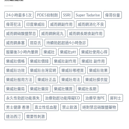
24小時最多1次
PDE5抑制劑
SSRI
Super Tadarise
偉哥份量
偉哥犯法
印度樂威壯
威而鋼副作用
威而鋼消化不良
威而鋼硝酸鹽禁忌
威而鋼脷底丸
威而鋼長期食副作用
威而鋼鼻塞
屈臣氏
持續勃起超過4小時急診
服藥後3小時內暈厥
樂威壯
樂威壯ptt
樂威壯使用心得
樂威壯價格
樂威壯價錢
樂威壯副作用
樂威壯 副作用
樂威壯功效
樂威壯台灣官網
樂威壯哪裡買
樂威壯效果
樂威壯服用方法
樂威壯正品
樂威壯用法
樂威壯膜衣錠
樂威壯藥局
樂威壯藥房
樂威壯購買
樂威壯長期
永久性勃起功能喪失
治療勃起功能障礙ED
治療早洩PE
犀利士
男士健康 香港
直立性低血壓
禁止飲酒
絕對禁忌硝酸鹽藥物
達泊西汀
需要性刺激