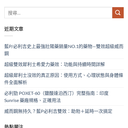
近期文章
藍P/必利吉史上最強壯陽藥銷量NO.1的藥物—雙效超級威而
鋼
超級雙效犀利士希愛力藥效：功能與持續時間詳解
超級犀利士沒效的真正原因：使用方式、心理狀態與身體條
件全面解析
必利勁 POXET-60（鹽酸達泊西汀）完整指南：印度
Sunrise 藥廠規格、正確用法
威而鋼無持久？藍P必利吉雙效：助勃＋延時一次搞定
熱點關注