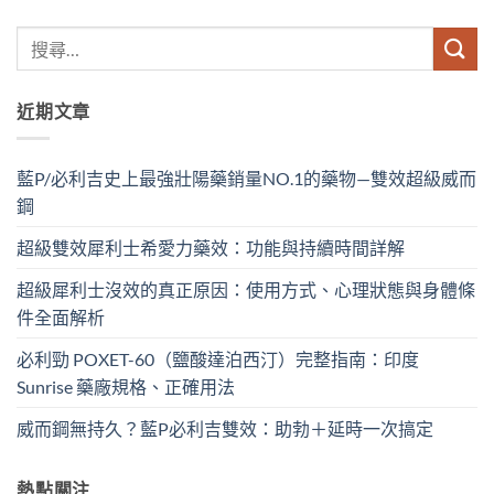
近期文章
藍P/必利吉史上最強壯陽藥銷量NO.1的藥物—雙效超級威而
鋼
超級雙效犀利士希愛力藥效：功能與持續時間詳解
超級犀利士沒效的真正原因：使用方式、心理狀態與身體條
件全面解析
必利勁 POXET-60（鹽酸達泊西汀）完整指南：印度
Sunrise 藥廠規格、正確用法
威而鋼無持久？藍P必利吉雙效：助勃＋延時一次搞定
熱點關注