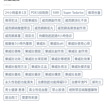
24小時最多1次
PDE5抑制劑
SSRI
Super Tadarise
偉哥份量
偉哥犯法
印度樂威壯
威而鋼副作用
威而鋼消化不良
威而鋼硝酸鹽禁忌
威而鋼脷底丸
威而鋼長期食副作用
威而鋼鼻塞
屈臣氏
持續勃起超過4小時急診
服藥後3小時內暈厥
樂威壯
樂威壯ptt
樂威壯使用心得
樂威壯價格
樂威壯價錢
樂威壯副作用
樂威壯 副作用
樂威壯功效
樂威壯台灣官網
樂威壯哪裡買
樂威壯效果
樂威壯服用方法
樂威壯正品
樂威壯用法
樂威壯膜衣錠
樂威壯藥局
樂威壯藥房
樂威壯購買
樂威壯長期
永久性勃起功能喪失
治療勃起功能障礙ED
治療早洩PE
犀利士
男士健康 香港
直立性低血壓
禁止飲酒
絕對禁忌硝酸鹽藥物
達泊西汀
需要性刺激