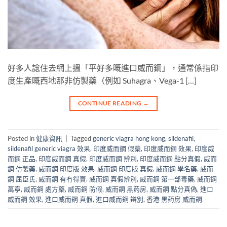
好多人諗住去網上搵「平好多嘅進口威而鋼」，通常係指印
度生產嘅西地那非仿製藥（例如 Suhagra、Vega-1 […]
CONTINUE READING
→
Posted in
健康資訊
|
Tagged
generic viagra hong kong
,
sildenafil
,
sildenafil generic viagra 效果
,
印度威而鋼 假藥
,
印度威而鋼 效果
,
印度威
而鋼 正品
,
印度威而鋼 真假
,
印度威而鋼 辨別
,
印度威而鋼 點分真假
,
威而
鋼 仿製藥
,
威而鋼 印度版 效果
,
威而鋼 印度版 真假
,
威而鋼 學名藥
,
威而
鋼 屈臣氏
,
威而鋼 有冇得賣
,
威而鋼 真假辨別
,
威而鋼 第一部毒藥
,
威而鋼
萬寧
,
威而鋼 處方藥
,
威而鋼 防假
,
威而鋼 黑药房
,
威而鋼 點分真偽
,
進口
威而鋼 效果
,
進口威而鋼 真假
,
進口威而鋼 辨別
,
香港 黑药房 威而鋼