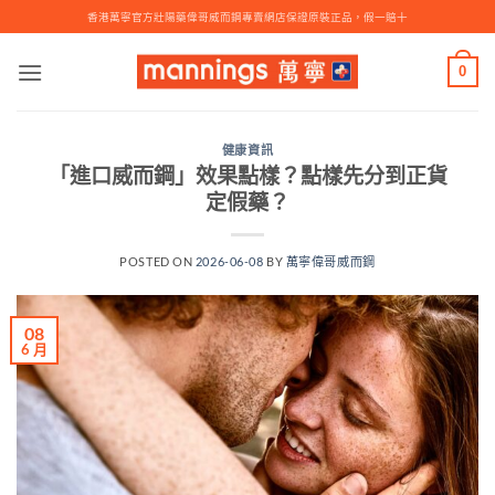
Skip
香港萬寧官方壯陽藥偉哥威而鋼專賣網店保證原裝正品，假一賠十
to
content
0
健康資訊
「進口威而鋼」效果點樣？點樣先分到正貨
定假藥？
POSTED ON
2026-06-08
BY
萬寧偉哥威而鋼
08
6 月