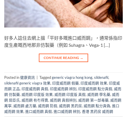
好多人諗住去網上搵「平好多嘅進口威而鋼」，通常係指印
度生產嘅西地那非仿製藥（例如 Suhagra、Vega-1 […]
CONTINUE READING
→
Posted in
健康資訊
|
Tagged
generic viagra hong kong
,
sildenafil
,
sildenafil generic viagra 效果
,
印度威而鋼 假藥
,
印度威而鋼 效果
,
印度威
而鋼 正品
,
印度威而鋼 真假
,
印度威而鋼 辨別
,
印度威而鋼 點分真假
,
威而
鋼 仿製藥
,
威而鋼 印度版 效果
,
威而鋼 印度版 真假
,
威而鋼 學名藥
,
威而
鋼 屈臣氏
,
威而鋼 有冇得賣
,
威而鋼 真假辨別
,
威而鋼 第一部毒藥
,
威而鋼
萬寧
,
威而鋼 處方藥
,
威而鋼 防假
,
威而鋼 黑药房
,
威而鋼 點分真偽
,
進口
威而鋼 效果
,
進口威而鋼 真假
,
進口威而鋼 辨別
,
香港 黑药房 威而鋼