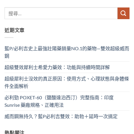
近期文章
藍P/必利吉史上最強壯陽藥銷量NO.1的藥物—雙效超級威而
鋼
超級雙效犀利士希愛力藥效：功能與持續時間詳解
超級犀利士沒效的真正原因：使用方式、心理狀態與身體條
件全面解析
必利勁 POXET-60（鹽酸達泊西汀）完整指南：印度
Sunrise 藥廠規格、正確用法
威而鋼無持久？藍P必利吉雙效：助勃＋延時一次搞定
熱點關注