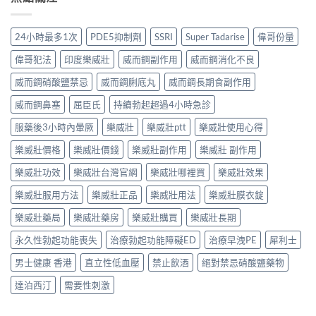
24小時最多1次
PDE5抑制劑
SSRI
Super Tadarise
偉哥份量
偉哥犯法
印度樂威壯
威而鋼副作用
威而鋼消化不良
威而鋼硝酸鹽禁忌
威而鋼脷底丸
威而鋼長期食副作用
威而鋼鼻塞
屈臣氏
持續勃起超過4小時急診
服藥後3小時內暈厥
樂威壯
樂威壯ptt
樂威壯使用心得
樂威壯價格
樂威壯價錢
樂威壯副作用
樂威壯 副作用
樂威壯功效
樂威壯台灣官網
樂威壯哪裡買
樂威壯效果
樂威壯服用方法
樂威壯正品
樂威壯用法
樂威壯膜衣錠
樂威壯藥局
樂威壯藥房
樂威壯購買
樂威壯長期
永久性勃起功能喪失
治療勃起功能障礙ED
治療早洩PE
犀利士
男士健康 香港
直立性低血壓
禁止飲酒
絕對禁忌硝酸鹽藥物
達泊西汀
需要性刺激