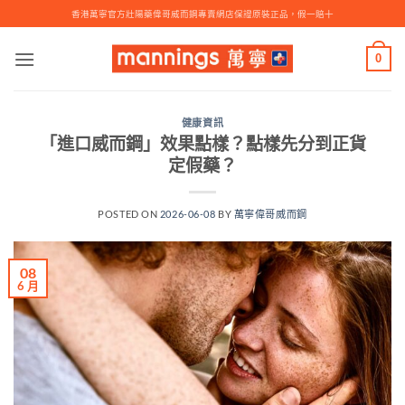
Skip
香港萬寧官方壯陽藥偉哥威而鋼專賣網店保證原裝正品，假一賠十
to
content
0
健康資訊
「進口威而鋼」效果點樣？點樣先分到正貨
定假藥？
POSTED ON
2026-06-08
BY
萬寧偉哥威而鋼
08
6 月