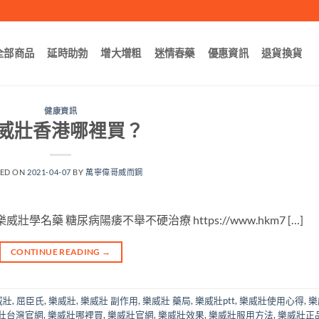
全部商品
延時助勃
增大增粗
迷情春藥
優惠資訊
退貨換貨
健康資訊
威壯香港哪裡買？
TED ON
2021-04-07
BY
萬寧偉哥威而鋼
名藥 糖尿病陽痿不舉不硬治療 https://www.hkm7 […]
CONTINUE READING
→
威壯
,
屈臣氏
,
樂威壯
,
樂威壯 副作用
,
樂威壯 藥局
,
樂威壯ptt
,
樂威壯使用心得
,
樂
壯台灣官網
,
樂威壯哪裡買
,
樂威壯官網
,
樂威壯效果
,
樂威壯服用方法
,
樂威壯正