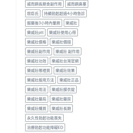
威而鋼長期食副作用
威而鋼鼻塞
屈臣氏
持續勃起超過4小時急診
服藥後3小時內暈厥
樂威壯
樂威壯ptt
樂威壯使用心得
樂威壯價格
樂威壯價錢
樂威壯副作用
樂威壯 副作用
樂威壯功效
樂威壯台灣官網
樂威壯哪裡買
樂威壯效果
樂威壯服用方法
樂威壯正品
樂威壯用法
樂威壯膜衣錠
樂威壯藥局
樂威壯藥房
樂威壯購買
樂威壯長期
永久性勃起功能喪失
治療勃起功能障礙ED