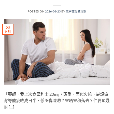
POSTED ON
2026-06-23
BY
萬寧偉哥威而鋼
23
6 月
「藥師，我上次食犀利士 20mg，頭重、面似火燒、最煩係
背脊酸痠咗成日半，係咪傷咗啲？會唔會積落去？仲要頂幾
耐 […]