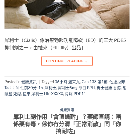
犀利士（Cialis）係治療勃起功能障礙（ED）的三大 PDE5
抑制劑之一，由禮來（Eli Lilly）出品 […]
CONTINUE READING
→
Posted in
健康資訊
|
Tagged
36小時 週末丸
,
Cap.138 第1部
,
他達拉非
Tadalafil
,
性前30分-1h
,
犀利士
,
犀利士5mg 每日 BPH
,
男士健康 香港
,
硝
酸鹽 死線
,
禮來 犀利士 HK-XXXXX
,
背痛 PDE11
健康資訊
犀利士副作用「會頂幾耐」？藥師直講：唔
係藥有毒，係你冇分清「正常消散」同「你
搞耐咗」