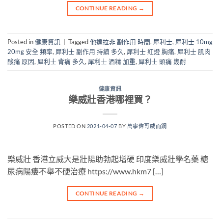
CONTINUE READING
→
Posted in
健康資訊
|
Tagged
他達拉非 副作用 時間
,
犀利士
,
犀利士 10mg
20mg 安全 頻率
,
犀利士 副作用 持續 多久
,
犀利士 紅燈 胸痛
,
犀利士 肌肉
酸痛 原因
,
犀利士 背痛 多久
,
犀利士 酒精 加重
,
犀利士 頭痛 幾耐
健康資訊
樂威壯香港哪裡買？
POSTED ON
2021-04-07
BY
萬寧偉哥威而鋼
樂威壯 香港立威大是壯陽助勃起增硬 印度樂威壯學名藥 糖
尿病陽痿不舉不硬治療 https://www.hkm7 […]
CONTINUE READING
→