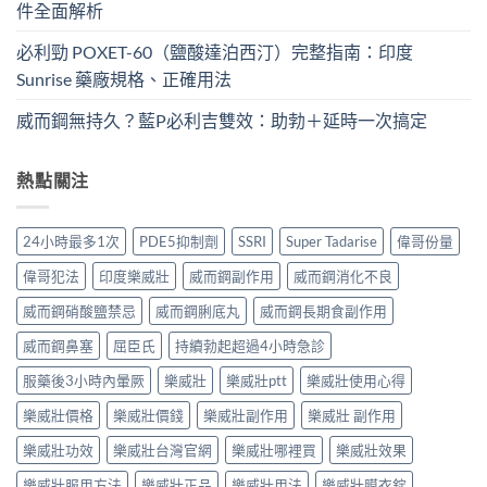
件全面解析
必利勁 POXET-60（鹽酸達泊西汀）完整指南：印度
Sunrise 藥廠規格、正確用法
威而鋼無持久？藍P必利吉雙效：助勃＋延時一次搞定
熱點關注
24小時最多1次
PDE5抑制劑
SSRI
Super Tadarise
偉哥份量
偉哥犯法
印度樂威壯
威而鋼副作用
威而鋼消化不良
威而鋼硝酸鹽禁忌
威而鋼脷底丸
威而鋼長期食副作用
威而鋼鼻塞
屈臣氏
持續勃起超過4小時急診
服藥後3小時內暈厥
樂威壯
樂威壯ptt
樂威壯使用心得
樂威壯價格
樂威壯價錢
樂威壯副作用
樂威壯 副作用
樂威壯功效
樂威壯台灣官網
樂威壯哪裡買
樂威壯效果
樂威壯服用方法
樂威壯正品
樂威壯用法
樂威壯膜衣錠