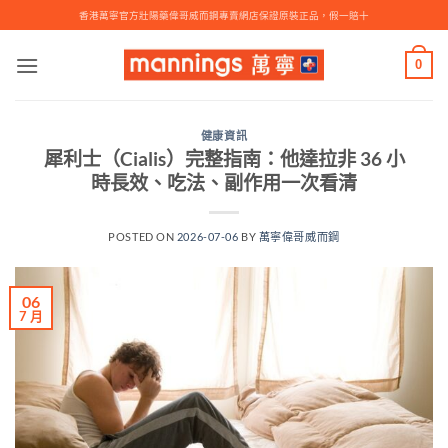
Skip
香港萬寧官方壯陽藥偉哥威而鋼專賣網店保證原裝正品，假一賠十
to
content
0
健康資訊
犀利士（Cialis）完整指南：他達拉非 36 小
時長效、吃法、副作用一次看清
POSTED ON
2026-07-06
BY
萬寧偉哥威而鋼
06
7 月