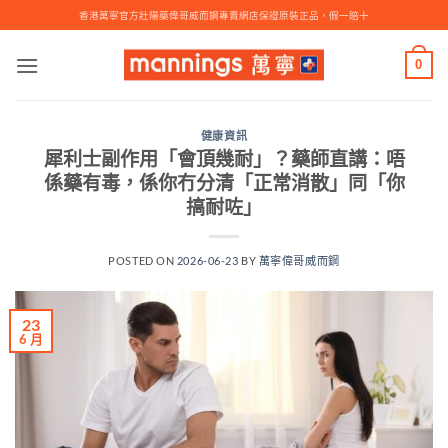
Skip
香港萬寧官方壯陽藥偉哥威而鋼專賣網店保證原裝正品，假一賠十
to
content
0
健康資訊
犀利士副作用「會頂幾耐」？藥師直講：唔
係藥有毒，係你冇分清「正常消散」同「你
搞耐咗」
POSTED ON
2026-06-23
BY
萬寧偉哥威而鋼
23
6 月