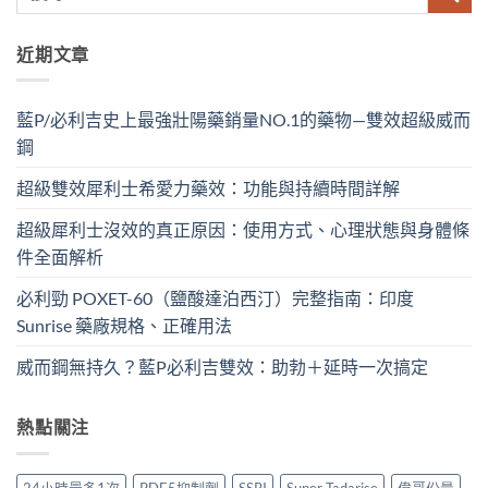
近期文章
藍P/必利吉史上最強壯陽藥銷量NO.1的藥物—雙效超級威而
鋼
超級雙效犀利士希愛力藥效：功能與持續時間詳解
超級犀利士沒效的真正原因：使用方式、心理狀態與身體條
件全面解析
必利勁 POXET-60（鹽酸達泊西汀）完整指南：印度
Sunrise 藥廠規格、正確用法
威而鋼無持久？藍P必利吉雙效：助勃＋延時一次搞定
熱點關注
24小時最多1次
PDE5抑制劑
SSRI
Super Tadarise
偉哥份量