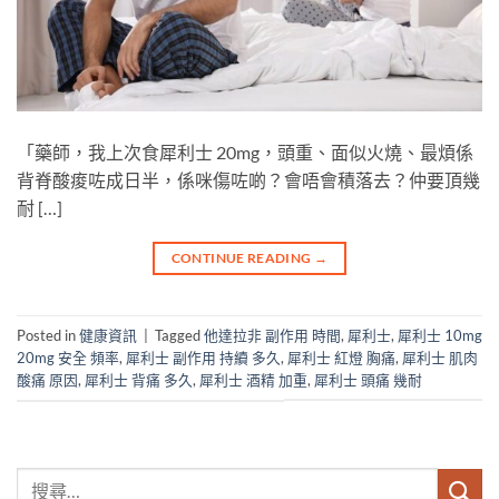
「藥師，我上次食犀利士 20mg，頭重、面似火燒、最煩係
背脊酸痠咗成日半，係咪傷咗啲？會唔會積落去？仲要頂幾
耐 […]
CONTINUE READING
→
Posted in
健康資訊
|
Tagged
他達拉非 副作用 時間
,
犀利士
,
犀利士 10mg
20mg 安全 頻率
,
犀利士 副作用 持續 多久
,
犀利士 紅燈 胸痛
,
犀利士 肌肉
酸痛 原因
,
犀利士 背痛 多久
,
犀利士 酒精 加重
,
犀利士 頭痛 幾耐