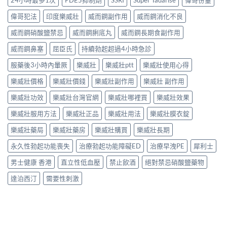
偉哥犯法
印度樂威壯
威而鋼副作用
威而鋼消化不良
威而鋼硝酸鹽禁忌
威而鋼脷底丸
威而鋼長期食副作用
威而鋼鼻塞
屈臣氏
持續勃起超過4小時急診
服藥後3小時內暈厥
樂威壯
樂威壯ptt
樂威壯使用心得
樂威壯價格
樂威壯價錢
樂威壯副作用
樂威壯 副作用
樂威壯功效
樂威壯台灣官網
樂威壯哪裡買
樂威壯效果
樂威壯服用方法
樂威壯正品
樂威壯用法
樂威壯膜衣錠
樂威壯藥局
樂威壯藥房
樂威壯購買
樂威壯長期
永久性勃起功能喪失
治療勃起功能障礙ED
治療早洩PE
犀利士
男士健康 香港
直立性低血壓
禁止飲酒
絕對禁忌硝酸鹽藥物
達泊西汀
需要性刺激