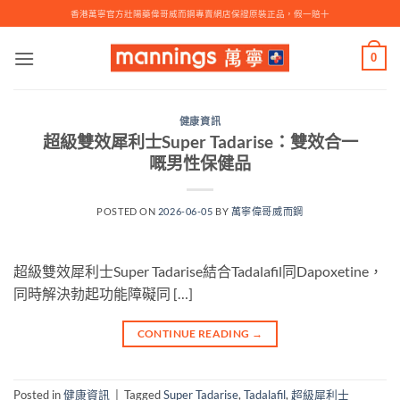
Skip
香港萬寧官方壯陽藥偉哥威而鋼專賣網店保證原裝正品，假一賠十
to
content
0
健康資訊
超級雙效犀利士Super Tadarise：雙效合一
嘅男性保健品
POSTED ON
2026-06-05
BY
萬寧偉哥威而鋼
超級雙效犀利士Super Tadarise結合Tadalafil同Dapoxetine，
同時解決勃起功能障礙同 […]
CONTINUE READING
→
Posted in
健康資訊
|
Tagged
Super Tadarise
,
Tadalafil
,
超級犀利士