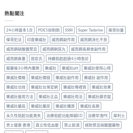
熱點關注
24小時最多1次
PDE5抑制劑
SSRI
Super Tadarise
偉哥份量
偉哥犯法
印度樂威壯
威而鋼副作用
威而鋼消化不良
威而鋼硝酸鹽禁忌
威而鋼脷底丸
威而鋼長期食副作用
威而鋼鼻塞
屈臣氏
持續勃起超過4小時急診
服藥後3小時內暈厥
樂威壯
樂威壯ptt
樂威壯使用心得
樂威壯價格
樂威壯價錢
樂威壯副作用
樂威壯 副作用
樂威壯功效
樂威壯台灣官網
樂威壯哪裡買
樂威壯效果
樂威壯服用方法
樂威壯正品
樂威壯用法
樂威壯膜衣錠
樂威壯藥局
樂威壯藥房
樂威壯購買
樂威壯長期
永久性勃起功能喪失
治療勃起功能障礙ED
治療早洩PE
犀利士
男士健康 香港
直立性低血壓
禁止飲酒
絕對禁忌硝酸鹽藥物