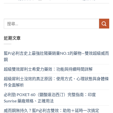
近期文章
藍P/必利吉史上最強壯陽藥銷量NO.1的藥物—雙效超級威而
鋼
超級雙效犀利士希愛力藥效：功能與持續時間詳解
超級犀利士沒效的真正原因：使用方式、心理狀態與身體條
件全面解析
必利勁 POXET-60（鹽酸達泊西汀）完整指南：印度
Sunrise 藥廠規格、正確用法
威而鋼無持久？藍P必利吉雙效：助勃＋延時一次搞定