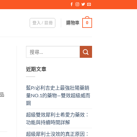
登入 / 註冊
購物車
0
近期文章
藍P/必利吉史上最強壯陽藥銷
藥品
量NO.1的藥物—雙效超級威而
鋼
超級雙效犀利士希愛力藥效：
功能與持續時間詳解
超級犀利士沒效的真正原因：