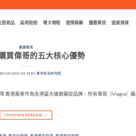
全部商品
延時助勃
增大增粗
迷情春藥
優惠資訊
退貨換貨
健康資訊
購買偉哥的五大核心優勢
TED ON
2025-04-14
BY
萬寧偉哥威而鋼
保障 香港萬寧作為全港最大連鎖藥妝品牌，所有偉哥（Viagra）
CONTINUE READING
→
香港
,
萬寧壯陽藥
,
香港萬寧偉哥
,
香港買威而鋼