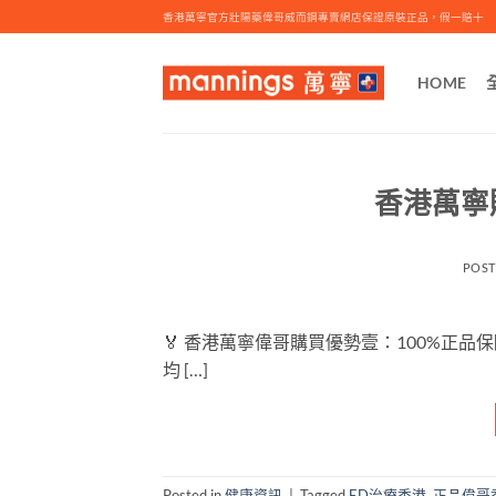
Skip
香港萬寧官方壯陽藥偉哥威而鋼專賣網店保證原裝正品，假一賠十
to
content
HOME
香港萬寧
POS
🏅 香港萬寧偉哥購買優勢壹：100%正品
均 […]
Posted in
健康資訊
|
Tagged
ED治療香港
,
正品偉哥