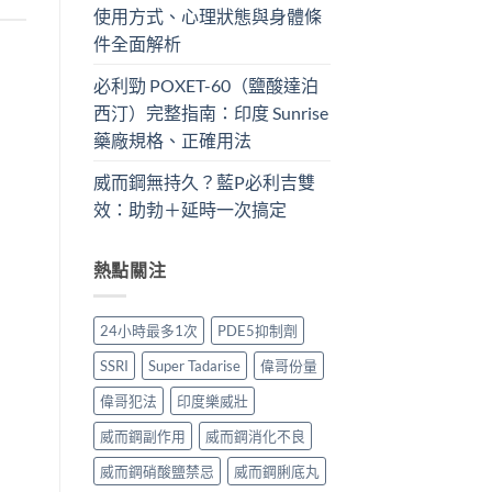
使用方式、心理狀態與身體條
件全面解析
必利勁 POXET-60（鹽酸達泊
西汀）完整指南：印度 Sunrise
藥廠規格、正確用法
威而鋼無持久？藍P必利吉雙
效：助勃＋延時一次搞定
熱點關注
24小時最多1次
PDE5抑制劑
SSRI
Super Tadarise
偉哥份量
偉哥犯法
印度樂威壯
威而鋼副作用
威而鋼消化不良
威而鋼硝酸鹽禁忌
威而鋼脷底丸