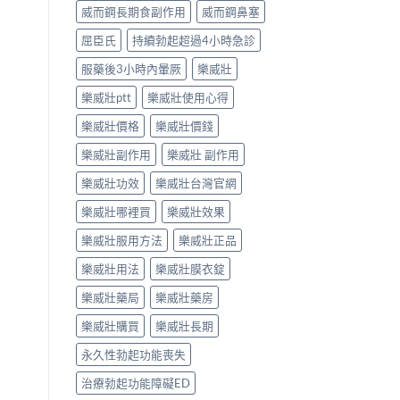
威而鋼長期食副作用
威而鋼鼻塞
屈臣氏
持續勃起超過4小時急診
服藥後3小時內暈厥
樂威壯
樂威壯ptt
樂威壯使用心得
樂威壯價格
樂威壯價錢
樂威壯副作用
樂威壯 副作用
樂威壯功效
樂威壯台灣官網
樂威壯哪裡買
樂威壯效果
樂威壯服用方法
樂威壯正品
樂威壯用法
樂威壯膜衣錠
樂威壯藥局
樂威壯藥房
樂威壯購買
樂威壯長期
永久性勃起功能喪失
治療勃起功能障礙ED