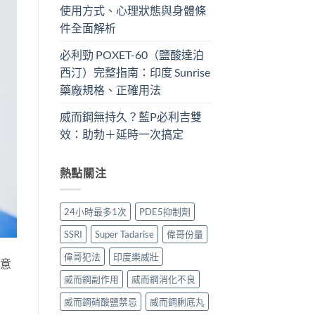
使用方式、心理狀態與身體條
件全面解析
必利勁 POXET-60（鹽酸達泊
西汀）完整指南：印度 Sunrise
藥廠規格、正確用法
威而鋼無持久？藍P必利吉雙
效：助勃＋延時一次搞定
熱點關注
24小時最多1次
PDE5抑制劑
SSRI
Super Tadarise
偉哥份量
偉哥犯法
印度樂威壯
註意
威而鋼副作用
威而鋼消化不良
威而鋼硝酸鹽禁忌
威而鋼脷底丸