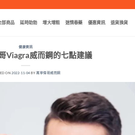
全部商品
延時助勃
增大增粗
迷情春藥
優惠資訊
退貨換貨
健康資訊
Viagra威而鋼的七點建議
TED ON
2022-11-04
BY
萬寧偉哥威而鋼