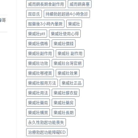
威而鋼長期食副作用
威而鋼鼻塞
屈臣氏
持續勃起超過4小時急診
偉哥
服藥後3小時內暈厥
樂威壯
樂威壯ptt
樂威壯使用心得
樂威壯價格
樂威壯價錢
樂威壯副作用
樂威壯 副作用
樂威壯功效
樂威壯台灣官網
樂威壯哪裡買
樂威壯效果
樂威壯服用方法
樂威壯正品
樂威壯用法
樂威壯膜衣錠
樂威壯藥局
樂威壯藥房
樂威壯購買
樂威壯長期
永久性勃起功能喪失
治療勃起功能障礙ED