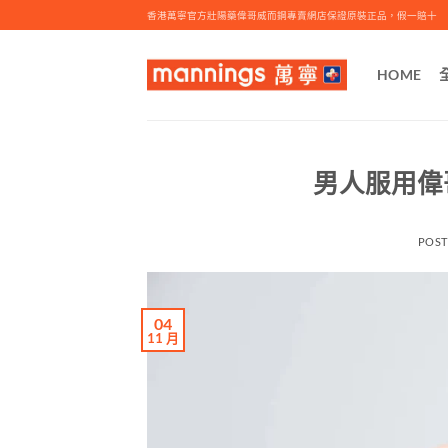
Skip
香港萬寧官方壯陽藥偉哥威而鋼專賣網店保證原裝正品，假一賠十
to
content
HOME
男人服用偉哥
POS
04
11 月