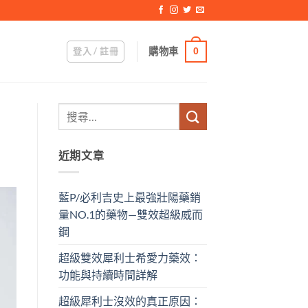
登入 / 註冊
購物車
0
近期文章
藍P/必利吉史上最強壯陽藥銷
量NO.1的藥物—雙效超級威而
鋼
超級雙效犀利士希愛力藥效：
功能與持續時間詳解
超級犀利士沒效的真正原因：