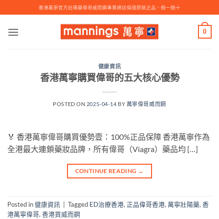
Skip
香港萬寧官方壯陽藥偉哥威而鋼專賣網店保證原裝正品，假一賠十
to
content
0
健康資訊
香港萬寧購買偉哥的五大核心優勢
POSTED ON
2025-04-14
BY
萬寧偉哥威而鋼
🏅 香港萬寧偉哥購買優勢壹：100%正品保障 香港萬寧作為
全港最大連鎖藥妝品牌，所有偉哥（Viagra）藥品均 […]
CONTINUE READING
→
Posted in
健康資訊
|
Tagged
ED治療香港
,
正品偉哥香港
,
萬寧壯陽藥
,
香
港萬寧偉哥
,
香港買威而鋼