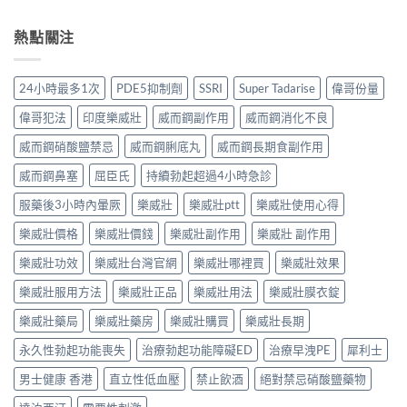
熱點關注
24小時最多1次
PDE5抑制劑
SSRI
Super Tadarise
偉哥份量
偉哥犯法
印度樂威壯
威而鋼副作用
威而鋼消化不良
威而鋼硝酸鹽禁忌
威而鋼脷底丸
威而鋼長期食副作用
威而鋼鼻塞
屈臣氏
持續勃起超過4小時急診
服藥後3小時內暈厥
樂威壯
樂威壯ptt
樂威壯使用心得
樂威壯價格
樂威壯價錢
樂威壯副作用
樂威壯 副作用
樂威壯功效
樂威壯台灣官網
樂威壯哪裡買
樂威壯效果
樂威壯服用方法
樂威壯正品
樂威壯用法
樂威壯膜衣錠
樂威壯藥局
樂威壯藥房
樂威壯購買
樂威壯長期
永久性勃起功能喪失
治療勃起功能障礙ED
治療早洩PE
犀利士
男士健康 香港
直立性低血壓
禁止飲酒
絕對禁忌硝酸鹽藥物