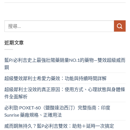
近期文章
藍P/必利吉史上最強壯陽藥銷量NO.1的藥物—雙效超級威而
鋼
超級雙效犀利士希愛力藥效：功能與持續時間詳解
超級犀利士沒效的真正原因：使用方式、心理狀態與身體條
件全面解析
必利勁 POXET-60（鹽酸達泊西汀）完整指南：印度
Sunrise 藥廠規格、正確用法
威而鋼無持久？藍P必利吉雙效：助勃＋延時一次搞定