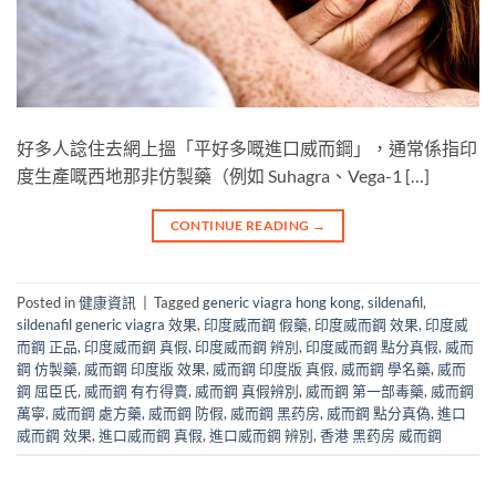
好多人諗住去網上搵「平好多嘅進口威而鋼」，通常係指印
度生產嘅西地那非仿製藥（例如 Suhagra、Vega-1 […]
CONTINUE READING
→
Posted in
健康資訊
|
Tagged
generic viagra hong kong
,
sildenafil
,
sildenafil generic viagra 效果
,
印度威而鋼 假藥
,
印度威而鋼 效果
,
印度威
而鋼 正品
,
印度威而鋼 真假
,
印度威而鋼 辨別
,
印度威而鋼 點分真假
,
威而
鋼 仿製藥
,
威而鋼 印度版 效果
,
威而鋼 印度版 真假
,
威而鋼 學名藥
,
威而
鋼 屈臣氏
,
威而鋼 有冇得賣
,
威而鋼 真假辨別
,
威而鋼 第一部毒藥
,
威而鋼
萬寧
,
威而鋼 處方藥
,
威而鋼 防假
,
威而鋼 黑药房
,
威而鋼 點分真偽
,
進口
威而鋼 效果
,
進口威而鋼 真假
,
進口威而鋼 辨別
,
香港 黑药房 威而鋼