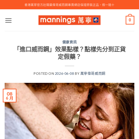
Skip
香港萬寧官方壯陽藥偉哥威而鋼專賣網店保證原裝正品，假一賠十
to
content
0
健康資訊
「進口威而鋼」效果點樣？點樣先分到正貨
定假藥？
POSTED ON
2026-06-08
BY
萬寧偉哥威而鋼
08
6 月