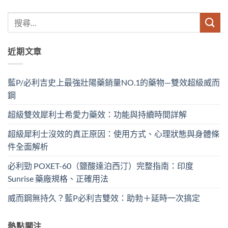
近期文章
藍P/必利吉史上最強壯陽藥銷量NO.1的藥物—雙效超級威而
鋼
超級雙效犀利士希愛力藥效：功能與持續時間詳解
超級犀利士沒效的真正原因：使用方式、心理狀態與身體條
件全面解析
必利勁 POXET-60（鹽酸達泊西汀）完整指南：印度
Sunrise 藥廠規格、正確用法
威而鋼無持久？藍P必利吉雙效：助勃＋延時一次搞定
熱點關注