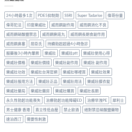
24小時最多1次
PDE5抑制劑
SSRI
Super Tadarise
偉哥份量
偉哥犯法
印度樂威壯
威而鋼副作用
威而鋼消化不良
威而鋼硝酸鹽禁忌
威而鋼脷底丸
威而鋼長期食副作用
威而鋼鼻塞
屈臣氏
持續勃起超過4小時急診
服藥後3小時內暈厥
樂威壯
樂威壯ptt
樂威壯使用心得
樂威壯價格
樂威壯價錢
樂威壯副作用
樂威壯 副作用
樂威壯功效
樂威壯台灣官網
樂威壯哪裡買
樂威壯效果
樂威壯服用方法
樂威壯正品
樂威壯用法
樂威壯膜衣錠
樂威壯藥局
樂威壯藥房
樂威壯購買
樂威壯長期
永久性勃起功能喪失
治療勃起功能障礙ED
治療早洩PE
犀利士
男士健康 香港
直立性低血壓
禁止飲酒
絕對禁忌硝酸鹽藥物
達泊西汀
需要性刺激