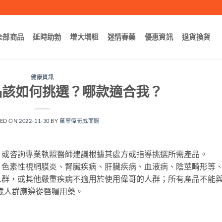
全部商品
延時助勃
增大增粗
迷情春藥
優惠資訊
退貨換貨
健康資訊
品該如何挑選？哪款適合我？
TED ON
2022-11-30
BY
萬寧偉哥威而鋼
，或咨詢專業執照醫師建議根據其處方或指導挑選所需產品。
色素性視網膜炎、腎臟疾病、肝臟疾病、血液病、陰莖畸形等、
人群，或其他嚴重疾病不適用於使用偉哥的人群；所有產品不能
0歲人群應遵從醫囑用藥。