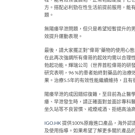
方。搭配必利勁在性生活前提前服用，能
題。
無陽痿早泄問題，但只是希望短暫提升的
效提升運動表現。
最後，請大家擺正對”偉哥”藥物的使用心態
在此再次強調所有偉哥的起效均需以合理性
勃起功能。輝瑞公司（世界首粒偉哥的研發
研究表明，96 %的患者始終對藥品的治療
果。治療5.5年的有效性能繼續維持，且
陽痿早泄的成因錯綜復雜，至目前為止醫
痿、早泄發生時，請正確面對並面診專科
坐久站等不良習慣、戒煙戒酒、拒絕高油
IGO.HK
提供100%原廠進口產品，海外
及使用指導。如果希望了解更多關於產品