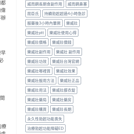
用都
威而鋼長期食副作用
威而鋼鼻塞
的偉
屈臣氏
持續勃起超過4小時急診
不辦
服藥後3小時內暈厥
樂威壯
樂威壯ptt
樂威壯使用心得
樂威壯價格
樂威壯價錢
樂威壯副作用
樂威壯 副作用
療早
必
樂威壯功效
樂威壯台灣官網
樂威壯哪裡買
樂威壯效果
樂威壯服用方法
樂威壯正品
樂威壯用法
樂威壯膜衣錠
時間
樂威壯藥局
樂威壯藥房
樂威壯購買
樂威壯長期
永久性勃起功能喪失
的療
治療勃起功能障礙ED
類處