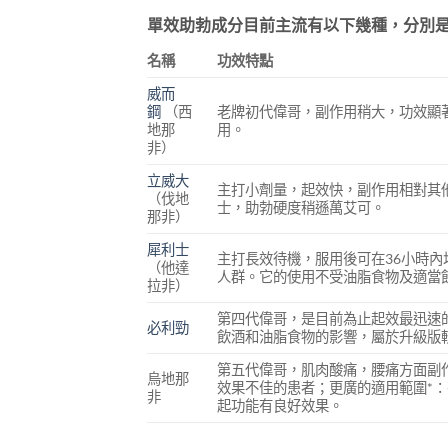
單效助勃成分目前主流有以下幾種，分別
名稱
功效特點
威而
鋼
（西
老牌初代偉哥，副作用稍大，功效顯
地那
用。
非）
立威大
主打小劑量，起效快，副作用相對其
（伐地
士，助勃硬度稍遜萬艾可。
那非）
犀利士
主打長效待機，服用後可在36小時
（他達
人群。它的使用不受油脂食物及適當
拉非）
第四代偉哥，是目前為止起效最迅速的
必利勁
飲酒和油脂食物的影響，屬於升級版較
第五代偉哥，肌肉酸痛，腰痛方面副
烏地那
效果不佳的患者；更廣的適用範圍*
非
起功能有良好效果。