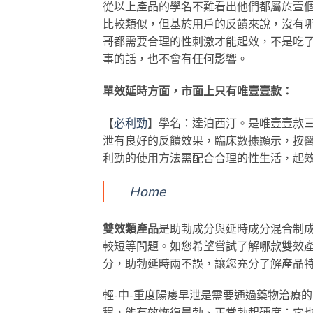
從以上產品的學名不難看出他們都屬於壹
比較類似，但基於用戶的反饋來說，沒有
哥都需要合理的性刺激才能起效，不是吃
事的話，也不會有任何影響。
單效延時方面，市面上只有唯壹壹款：
【
必利勁
】學名：達泊西汀。是唯壹壹款
泄有良好的反饋效果，臨床數據顯示，按
利勁的使用方法需配合合理的性生活，起
Home
雙效類產品
是助勃成分與延時成分混合制成
較短等問題。如您希望嘗試了解哪款雙效
分，助勃延時兩不誤，讓您充分了解產品
輕-中-重度陽痿早泄是需要通過藥物治療
程，能有效恢復晨勃、正常勃起硬度；它