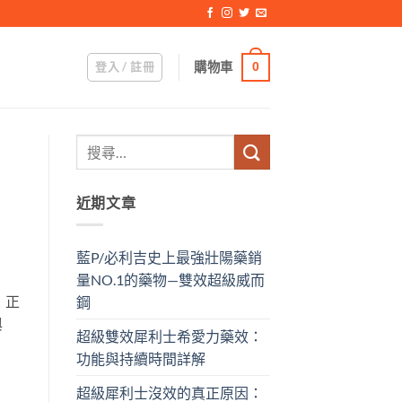
登入 / 註冊
購物車
0
近期文章
藍P/必利吉史上最強壯陽藥銷
量NO.1的藥物—雙效超級威而
 正
鋼
與
超級雙效犀利士希愛力藥效：
功能與持續時間詳解
超級犀利士沒效的真正原因：