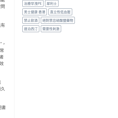
治療早洩PE
犀利士
泄問
男士健康 香港
直立性低血壓
禁止飲酒
絕對禁忌硝酸鹽藥物
能有
達泊西汀
需要性刺激
”，
常
者
效
陽
絕久
明書