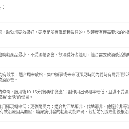
是：
著，助勃增硬效果好。硬度是所有偉哥種最佳的，對硬度有極高要求的推
他助勃產品最小，不受酒精影響，飲酒愛好者適用，適合需要飲酒後活動
內均有效果，適合周末放松、集中辦事或未來可預見時間內隨時有需要硬起
飲酒影響。
偉哥，服用後10-15分鐘即刻“響應”；副作用出現概率較低，且還不受適
為“全能”的偉哥。
作用顯現概率低；更強耐受力：適合對西地那非、伐地那非、他達拉非等
：有效治療因高血壓、糖尿病引發的勃起功能障礙，包括前列腺癌術後根治