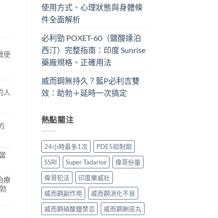
使用方式、心理狀態與身體條
件全面解析
必利勁 POXET-60（鹽酸達泊
西汀）完整指南：印度 Sunrise
薦使
藥廠規格、正確用法
威而鋼無持久？藍P必利吉雙
效：助勃＋延時一次搞定
的人
熱點關注
的
24小時最多1次
PDE5抑制劑
當
SSRI
Super Tadarise
偉哥份量
偉哥犯法
印度樂威壯
治療
勃
威而鋼副作用
威而鋼消化不良
威而鋼硝酸鹽禁忌
威而鋼脷底丸