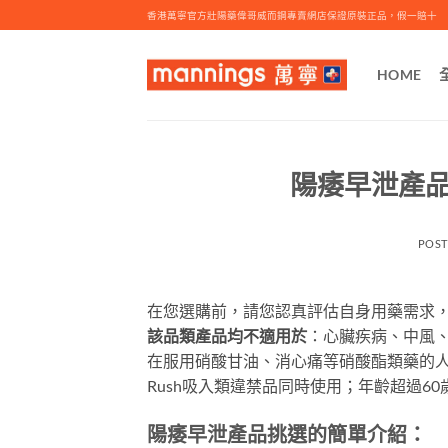
Skip
香港萬寧官方壯陽藥偉哥威而鋼專賣網店保證原裝正品，假一賠十
to
content
HOME
陽痿早泄產
POS
在您選購前，請您認真評估自身用藥需求
該品類產品均不適用於
：心臟疾病、中風、
在服用硝酸甘油、消心痛等硝酸酯類藥的
Rush吸入類違禁品同時使用；年齡超過6
陽痿早泄
產品挑選的簡單介紹：