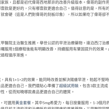
個家族，且都是初代偉哥西地那非的改善升級版本。偉哥的副作
哪壹款是更好的，只有哪壹款更適合自己。值得註意的是，所有
了就會硬（這是人們對偉哥的刻板印象），所以如果吃了偉哥卻
三甲醫院主治醫生推薦，舉世公認的早泄治療藥物。達泊西汀治
醫囑服用1個療程後能有明顯改善，持續服用有鞏固提升的效果。
效過程循序漸進。
，具有1+1>2的效果，能同時改善並解決陽痿早泄，勃起不堅
產品更適合自己，我們還貼心準備了
超級試用裝
，包含3款主流成
特性，從而知曉哪款產品更適合自己的體質。
的，可選用
黃金套餐
，其中5mg希愛力，每日按量服用，1-3個月
也是目前主流的溫和治療所有級別陽痿的首推藥物，三甲醫院同