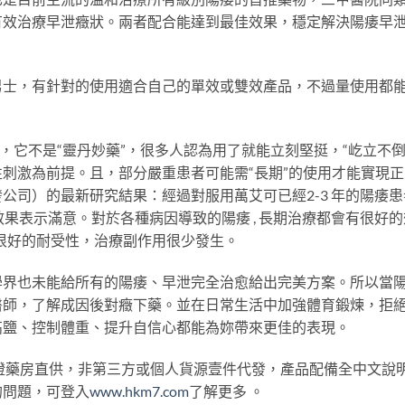
有效治療早泄癥狀。兩者配合能達到最佳效果，穩定解決陽痿早
男士，有針對的使用適合自己的單效或雙效產品，不過量使用都
，它不是“靈丹妙藥”，很多人認為用了就能立刻堅挺，“屹立不倒
刺激為前提。且，部分嚴重患者可能需“長期”的使用才能實現正
公司）的最新研究結果：經過對服用萬艾可已經2-3 年的陽痿患
效果表示滿意。對於各種病因導致的陽痿 , 長期治療都會有很好的
有很好的耐受性，治療副作用很少發生。
學界也未能給所有的陽痿、早泄完全治愈給出完美方案。所以當
醫師，了解成因後對癥下藥。並在日常生活中加強體育鍛煉，拒
高鹽、控制體重、提升自信心都能為妳帶來更佳的表現。
認證藥房直供，非第三方或個人貨源壹件代發，產品配備全中文說
的問題，可登入
www.hkm7.com
了解更多 。