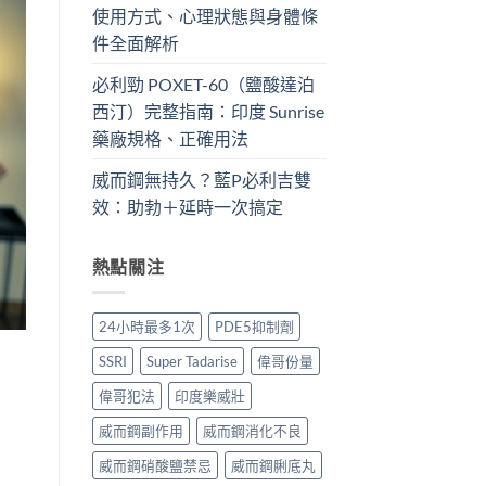
使用方式、心理狀態與身體條
件全面解析
必利勁 POXET-60（鹽酸達泊
西汀）完整指南：印度 Sunrise
藥廠規格、正確用法
威而鋼無持久？藍P必利吉雙
效：助勃＋延時一次搞定
熱點關注
24小時最多1次
PDE5抑制劑
SSRI
Super Tadarise
偉哥份量
偉哥犯法
印度樂威壯
威而鋼副作用
威而鋼消化不良
威而鋼硝酸鹽禁忌
威而鋼脷底丸