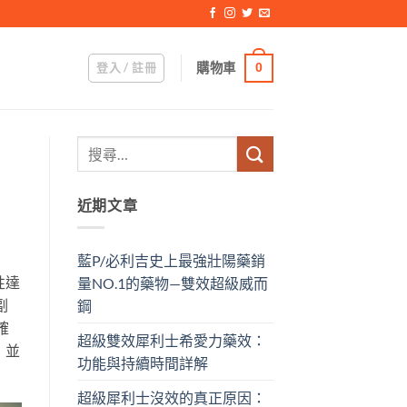
登入 / 註冊
購物車
0
近期文章
藍P/必利吉史上最強壯陽藥銷
性達
量NO.1的藥物—雙效超級威而
副
鋼
確
超級雙效犀利士希愛力藥效：
，並
功能與持續時間詳解
超級犀利士沒效的真正原因：