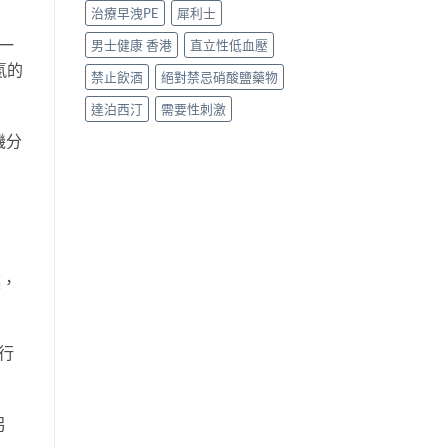
治療早洩PE
犀利士
一
男士健康 香港
直立性低血壓
氮的
禁止飲酒
絕對禁忌硝酸鹽藥物
達泊西汀
需要性刺激
機分
藥，
行
另