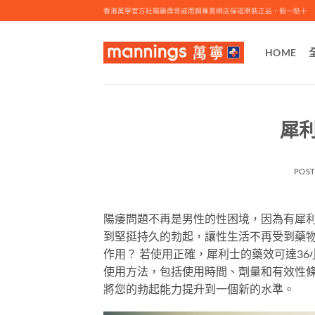
Skip
香港萬寧官方壯陽藥偉哥威而鋼專賣網店保證原裝正品，假一賠十
to
content
HOME
犀
POS
陽痿問題不再是男性的性困境，因為有犀利
到堅挺持久的勃起，讓性生活不再受到藥物
作用？ 若使用正確，犀利士的藥效可達36
使用方法，包括使用時間、劑量和有效性條
將您的勃起能力提升到一個新的水準。