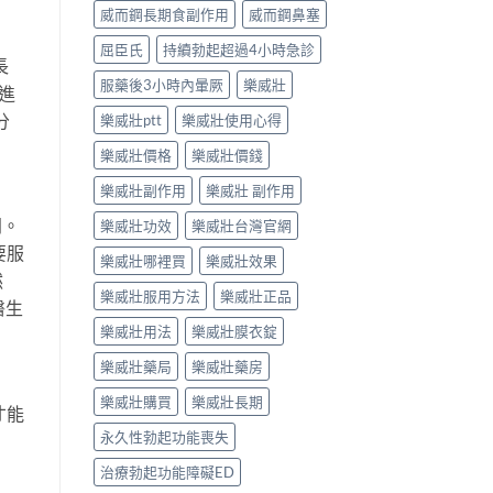
威而鋼長期食副作用
威而鋼鼻塞
屈臣氏
持續勃起超過4小時急診
長
服藥後3小時內暈厥
樂威壯
會進
分
樂威壯ptt
樂威壯使用心得
樂威壯價格
樂威壯價錢
樂威壯副作用
樂威壯 副作用
同。
樂威壯功效
樂威壯台灣官網
要服
樂威壯哪裡買
樂威壯效果
然
樂威壯服用方法
樂威壯正品
醫生
樂威壯用法
樂威壯膜衣錠
樂威壯藥局
樂威壯藥房
樂威壯購買
樂威壯長期
才能
永久性勃起功能喪失
治療勃起功能障礙ED