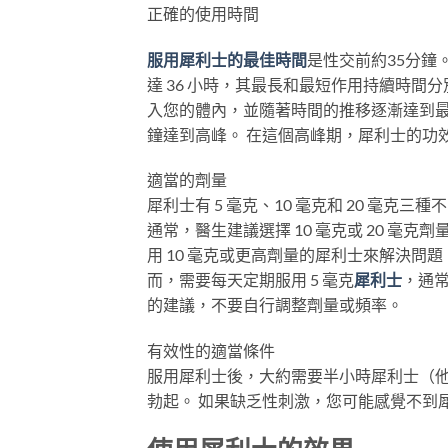
正確的使用時間
服用犀利士的最佳時間
是性交前約35分鐘。
達 36 小時，其最長和最短作用持續時間分別
入您的體內，並隨著時間的推移逐漸達到最高濃
鐘達到高峰。 在這個高峰期，犀利士的功
適當的劑量
犀利士有 5 毫克、10 毫克和 20 毫
通常，醫生建議選擇 10 毫克或 20 毫
用 10 毫克或更高劑量的犀利士來解決問
而，需要每天定期服用 5 毫克
犀利士
，通
的建議，不要自行調整劑量或頻率。
有效性的適當條件
服用犀利士後，大約需要半小時犀利士（他
勃起。 如果缺乏性刺激，您可能感覺不到