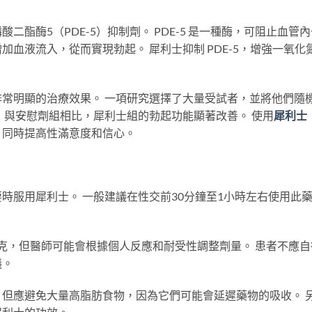
酯酶5（PDE-5）抑制劑。 PDE-5 是一種酶，可阻止血管內
血液流入，從而實現勃起。 犀利士抑制 PDE-5，增強一氧化
常明顯的治療效果。 一項研究選擇了大量受試者，並將他們隨
，與安慰劑組相比，犀利士組的勃起功能顯著改善。 使用
犀利士
，同時提高性滿意度和信心。
時服用犀利士。 一般建議在性交前30分鐘至1小時左右使用此
毫克，但醫師可能會根據個人反應和耐受性調整劑量。 患者不應自
議。
但應避免大量高脂肪食物，因為它們可能會延遲藥物的吸收。 