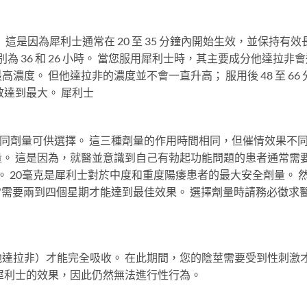
 這是因為犀利士通常在 20 至 35 分鐘內開始生效，並保持有效
為 36 和 26 小時。 當您服用犀利士時，其主要成分他達拉非
度。 但他達拉非的濃度並不會一直升高； 服用後 48 至 66 
效達到最大。 犀利士
克三種不同劑量可供選擇。 這三種劑量的作用時間相同，但催情效果不
克劑量。 這是因為，就醫並意識到自己有勃起功能問題的患者通常需
題。 20毫克是犀利士對於中度和重度陽痿患者的最大安全劑量。 
常需要兩到四個星期才能達到最佳效果。 選擇劑量時請務必徵求
達拉非）才能完全吸收。 在此期間，您的陰莖需要受到性刺激
犀利士的效果，因此仍然無法進行性行為。