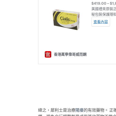
總之，犀利士是治療
陽痿
的有效藥物。 正