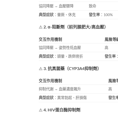
協同降壓 → 血壓驟降
致命
典型症狀
：暈厥、休克
發生率
：100%
⚠️
2. α-阻斷劑（前列腺肥大/高血壓）
交互作用機制
風險等
協同降壓 → 姿勢性低血壓
高
典型症狀
：頭暈、跌倒骨折
發生率
⚠️
3. 抗真菌藥（CYP3A4抑制劑）
交互作用機制
風險
抑制代謝 → 血藥濃度飆升
高
典型症狀
：異常勃起、肝損傷
發生
⚠️
4. HIV蛋白酶抑制劑