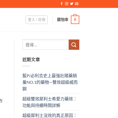
登入 / 註冊
購物車
0
近期文章
藍P/必利吉史上最強壯陽藥銷
量NO.1的藥物—雙效超級威而
鋼
超級雙效犀利士希愛力藥效：
作
功能與持續時間詳解
超級犀利士沒效的真正原因：