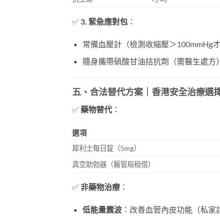
✅
3. 緊急應對包
：
常備血壓計（檢測收縮壓＞100mmHg
隨身攜帶硝酸甘油拮抗劑（需醫生處方
五、合法替代方案｜香港安全治療選
✅
藥物替代
：
選項
犀利士每日錠（5mg）
真空助勃器（醫管局租借）
✅
非藥物治療
：
低能量震波
：改善血管內皮功能（私家診所