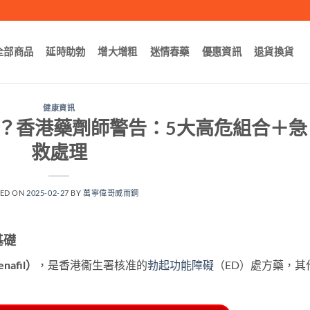
全部商品
延時助勃
增大增粗
迷情春藥
優惠資訊
退貨換貨
健康資訊
？香港藥劑師警告：5大高危組合＋急
救處理
TED ON
2025-02-27
BY
萬寧偉哥威而鋼
基礎
nafil）
，是香港衞生署核准的
勃起功能障礙
（ED）處方藥，其