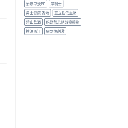
治療早洩PE
犀利士
男士健康 香港
直立性低血壓
禁止飲酒
絕對禁忌硝酸鹽藥物
達泊西汀
需要性刺激