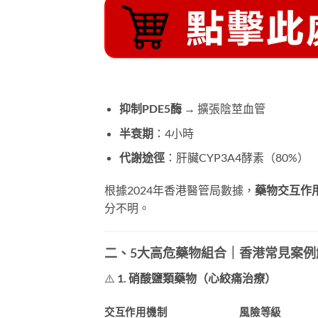
抑制PDE5酶
→ 擴張陰莖血管
半衰期
：4小時
代謝途徑
：肝臟CYP3A4酵素（80%）
根據2024年香港醫管局數據，
藥物交互作用
分不明。
二、5大高危藥物組合｜香港常見案例
⚠️
1. 硝酸鹽類藥物（心絞痛治療）
交互作用機制
風險等級