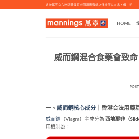
Skip
香港萬寧官方壯陽藥偉哥威而鋼專賣網店保證原裝正品，假一賠十
to
content
HOME
威而鋼混合食藥會致命
POS
一、
威而鋼核心成分
｜香港合法用藥
威而鋼
（Viagra）主成分為
西地那非（Silde
用機制為：