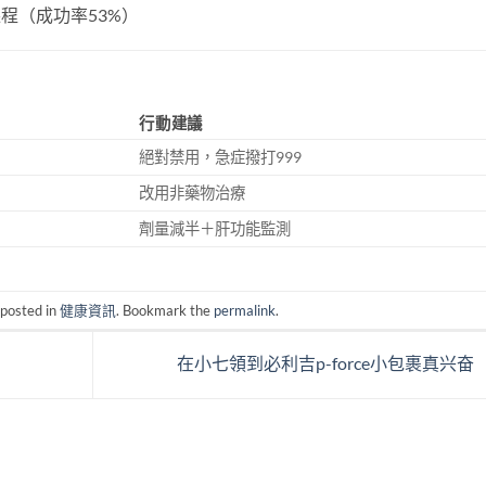
程（成功率53%）
行動建議
絕對禁用，急症撥打999
改用非藥物治療
劑量減半＋肝功能監測
 posted in
健康資訊
. Bookmark the
permalink
.
在小七領到必利吉p-force小包裹真兴奋