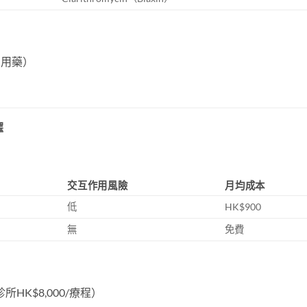
才用藥）
）
擇
交互作用風險
月均成本
低
HK$900
無
免費
HK$8,000/療程）