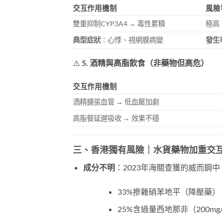
交互作用機制
風險
雙重抑制CYP3A4 → 毒性累積
極高
典型症狀
：心悸、視網膜病變
發生
⚠️
5. 酒精與高脂飲食（非藥物但高危）
交互作用機制
酒精擴張血管 → 低血壓加劇
高脂餐延遲吸收 → 效果不穩
三、香港獨有風險｜水貨藥物加重交
成分不明
：2023年海關查獲的威而鋼中
33%摻雜硝苯地平（降壓藥）
25%含過量西地那非（200m