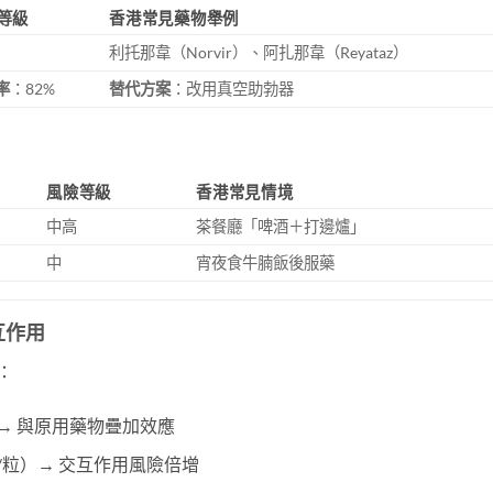
等級
香港常見藥物舉例
利托那韋（Norvir）、阿扎那韋（Reyataz）
率
：82%
替代方案
：改用真空助勃器
風險等級
香港常見情境
中高
茶餐廳「啤酒＋打邊爐」
中
宵夜食牛腩飯後服藥
互作用
：
→ 與原用藥物疊加效應
g/粒）→ 交互作用風險倍增