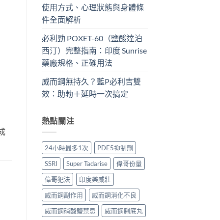
使用方式、心理狀態與身體條
件全面解析
必利勁 POXET-60（鹽酸達泊
西汀）完整指南：印度 Sunrise
藥廠規格、正確用法
威而鋼無持久？藍P必利吉雙
效：助勃＋延時一次搞定
熱點關注
成
24小時最多1次
PDE5抑制劑
SSRI
Super Tadarise
偉哥份量
偉哥犯法
印度樂威壯
威而鋼副作用
威而鋼消化不良
威而鋼硝酸鹽禁忌
威而鋼脷底丸