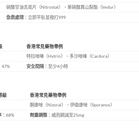
硝酸甘油舌底片（Nitrostat）、單硝酸異山梨酯（Imdur）
急救處理
：立即平臥並撥打999
級
香港常見藥物舉例
特拉唑嗪（Hytrin）、多沙唑嗪（Cardura）
：47%
安全間隔
：至少4小時
等級
香港常見藥物舉例
酮康唑（Nizoral）、伊曲康唑（Sporanox）
率
：68%
劑量調整
：威而鋼減至25mg