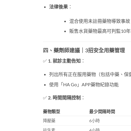
法律後果
：
混合使用未註冊藥物導致事故 
販售水貨藥物最高可判監10年
四、藥劑師建議｜3招安全用藥管理
✅
1. 就診主動告知
：
列出所有正在服用藥物（包括中藥、保
使用「HA Go」APP藥物紀錄功能
✅
2. 時間間隔控制
：
藥物類型
最少間隔時間
降壓藥
6小時
抗生素
4小時