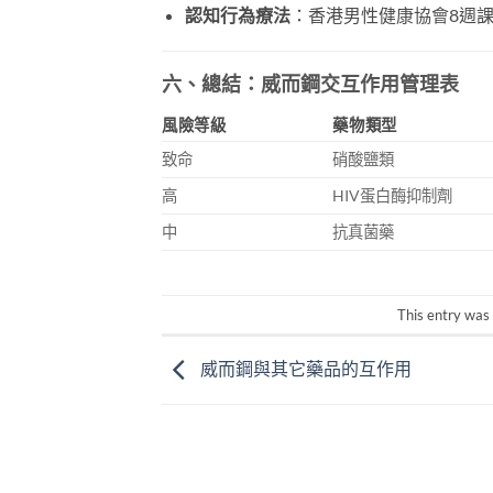
認知行為療法
：香港男性健康協會8週課
六、總結：威而鋼交互作用管理表
風險等級
藥物類型
致命
硝酸鹽類
高
HIV蛋白酶抑制劑
中
抗真菌藥
This entry was
威而鋼與其它藥品的互作用