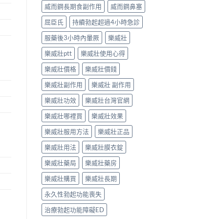
威而鋼長期食副作用
威而鋼鼻塞
屈臣氏
持續勃起超過4小時急診
服藥後3小時內暈厥
樂威壯
樂威壯ptt
樂威壯使用心得
樂威壯價格
樂威壯價錢
樂威壯副作用
樂威壯 副作用
樂威壯功效
樂威壯台灣官網
樂威壯哪裡買
樂威壯效果
樂威壯服用方法
樂威壯正品
樂威壯用法
樂威壯膜衣錠
樂威壯藥局
樂威壯藥房
樂威壯購買
樂威壯長期
永久性勃起功能喪失
治療勃起功能障礙ED