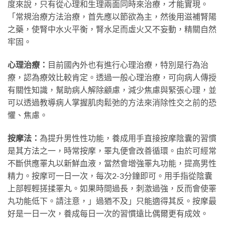
度來說，只有從心理和生理兩面同時來治療，才能實現。
「常規治療方法治療，首先應以節欲為主，然後用滋補腎陽
之藥，使腎中水火平衡，腎水足而虛火又不妄動，精關自然
牢固。
心理治療：
目前國內外也有進行心理治療，特別是行為治
療，認為療效比較肯定。透過一般心理治療，可向病人傳授
有關性知識，幫助病人解除顧慮，減少焦慮與緊張心理，並
可以透過​​教導病人掌握肌肉鬆弛的方法來消除性交之前的恐
懼、焦慮。
按摩法：
為提升男性性功能，養成用手直接按摩陰囊的習慣
是其方法之一，時常按摩，睪丸便會改善循環。由於可經常
不斷供應睪丸以新鮮血液，當然會增強睪丸功能，提高男性
精力。按摩可一日一次，每次2-3分鐘即可。用手指從陰囊
上部輕輕搓揉睪丸。如果時間過長，刺激過強，反而會使睪
丸功能低下。請注意，」過猶不及」只能適得其反。按摩最
好是一日一次，養成每日一次的習慣遠比偶爾更有成效。