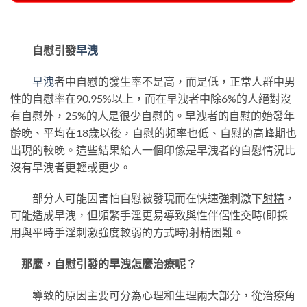
自慰引發
早洩
早洩
者中自慰的發生率不是高，而是低，正常人群中男
性的自慰率在90.95%以上，而在早洩者中除6%的人絕對沒
有自慰外，25%的人是很少自慰的。早洩者的自慰的始發年
齡晚、平均在18歲以後，自慰的頻率也低、自慰的高峰期也
出現的較晚。這些結果給人一個印像是早洩者的自慰情況比
沒有早洩者更輕或更少。
部分人可能因害怕自慰被發現而在快速強刺激下
射精
，
可能造成早洩，但頻繁手淫更易導致與性伴侶性交時(即採
用與平時手淫刺激強度較弱的方式時)射精困難。
那麼，自慰引發的早洩怎麼治療呢？
導致的原因主要可分為心理和生理兩大部分，從治療角