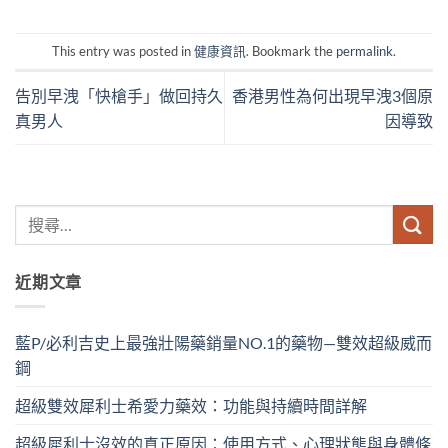
This entry was posted in
健康資訊
. Bookmark the
permalink
.
告別早洩「快槍手」做回持久
香港男性為何出現早洩3個原
真男人
因導致
近期文章
藍P/必利吉史上最強壯陽藥銷量NO.1的藥物—雙效超級威而
鋼
超級雙效犀利士希愛力藥效：功能與持續時間詳解
超級犀利士沒效的真正原因：使用方式、心理狀態與身體條