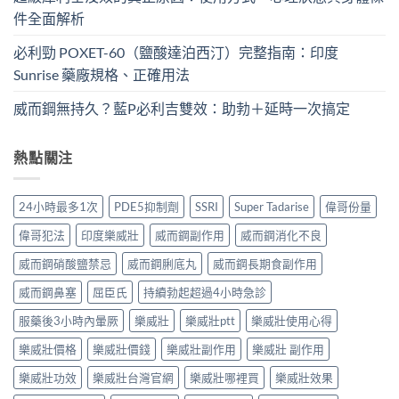
件全面解析
必利勁 POXET-60（鹽酸達泊西汀）完整指南：印度
Sunrise 藥廠規格、正確用法
威而鋼無持久？藍P必利吉雙效：助勃＋延時一次搞定
熱點關注
24小時最多1次
PDE5抑制劑
SSRI
Super Tadarise
偉哥份量
偉哥犯法
印度樂威壯
威而鋼副作用
威而鋼消化不良
威而鋼硝酸鹽禁忌
威而鋼脷底丸
威而鋼長期食副作用
威而鋼鼻塞
屈臣氏
持續勃起超過4小時急診
服藥後3小時內暈厥
樂威壯
樂威壯ptt
樂威壯使用心得
樂威壯價格
樂威壯價錢
樂威壯副作用
樂威壯 副作用
樂威壯功效
樂威壯台灣官網
樂威壯哪裡買
樂威壯效果