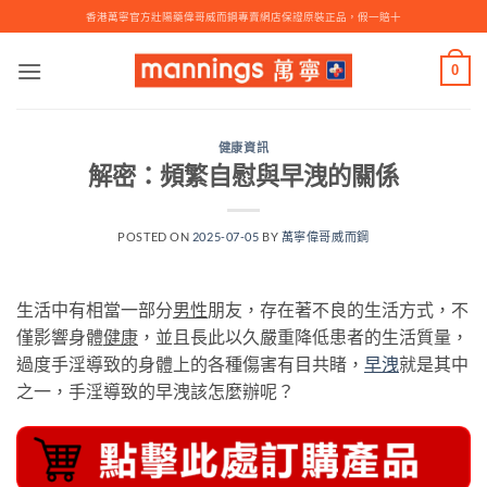
Skip
香港萬寧官方壯陽藥偉哥威而鋼專賣網店保證原裝正品，假一賠十
to
content
0
健康資訊
解密：頻繁自慰與早洩的關係
POSTED ON
2025-07-05
BY
萬寧偉哥威而鋼
生活中有相當一部分
男性
朋友，存在著不良的生活方式，不
僅影響身體
健康
，並且長此以久嚴重降低患者的生活質量，
過度手淫導致的身體上的各種傷害有目共睹，
早洩
就是其中
之一，手淫導致的早洩該怎麼辦呢？