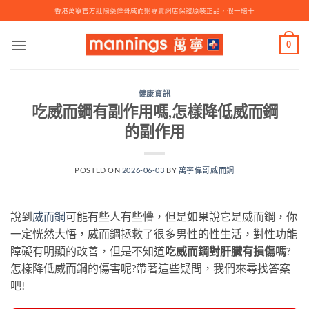
Skip
香港萬寧官方壯陽藥偉哥威而鋼專賣網店保證原裝正品，假一賠十
to
content
0
健康資訊
吃威而鋼有副作用嗎,怎樣降低威而鋼
的副作用
POSTED ON
2026-06-03
BY
萬寧偉哥威而鋼
說到
威而鋼
可能有些人有些懵，但是如果說它是威而鋼，你
一定恍然大悟，威而鋼拯救了很多男性的性生活，對性功能
障礙有明顯的改善，但是不知道
吃威而鋼對肝臟有損傷嗎
?
怎樣降低威而鋼的傷害呢?帶著這些疑問，我們來尋找答案
吧!