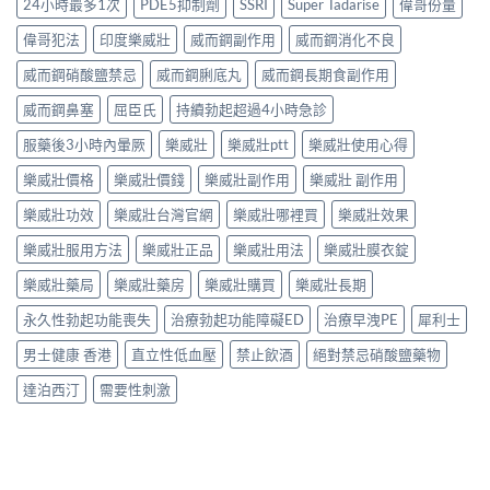
24小時最多1次
PDE5抑制劑
SSRI
Super Tadarise
偉哥份量
偉哥犯法
印度樂威壯
威而鋼副作用
威而鋼消化不良
威而鋼硝酸鹽禁忌
威而鋼脷底丸
威而鋼長期食副作用
威而鋼鼻塞
屈臣氏
持續勃起超過4小時急診
服藥後3小時內暈厥
樂威壯
樂威壯ptt
樂威壯使用心得
樂威壯價格
樂威壯價錢
樂威壯副作用
樂威壯 副作用
樂威壯功效
樂威壯台灣官網
樂威壯哪裡買
樂威壯效果
樂威壯服用方法
樂威壯正品
樂威壯用法
樂威壯膜衣錠
樂威壯藥局
樂威壯藥房
樂威壯購買
樂威壯長期
永久性勃起功能喪失
治療勃起功能障礙ED
治療早洩PE
犀利士
男士健康 香港
直立性低血壓
禁止飲酒
絕對禁忌硝酸鹽藥物
達泊西汀
需要性刺激