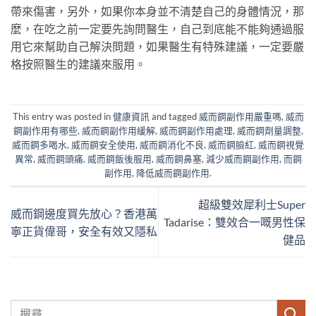
帶來傷害，另外，如果你本身並不清楚自己的身體情況，那
麼，在吃之前一定要先詢問醫生，自己到底能不能夠通過服
用它來幫助自己解決問題，如果醫生有特殊建議，一定要嚴
格按照醫生的建議來服用。
This entry was posted in
健康資訊
and tagged
威而鋼副作用嚴重嗎
,
威而
鋼副作用有哪些
,
威而鋼副作用緩解
,
威而鋼副作用處理
,
威而鋼劑量調整
,
威而鋼多喝水
,
威而鋼安全使用
,
威而鋼消化不良
,
威而鋼臉紅
,
威而鋼視覺
異常
,
威而鋼頭痛
,
威而鋼飯後服用
,
威而鋼鼻塞
,
減少威而鋼副作用
,
而鋼
副作用
,
降低威而鋼副作用
.
超級雙效犀利士Super
威而鋼邊度買先放心？香港萬
Tadarise：雙效合一嘅男性保
寧正貨偉哥，安全有效又隱私
健品