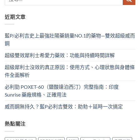
近期文章
藍P/必利吉史上最強壯陽藥銷量NO.1的藥物—雙效超級威而
鋼
超級雙效犀利士希愛力藥效：功能與持續時間詳解
超級犀利士沒效的真正原因：使用方式、心理狀態與身體條
件全面解析
必利勁 POXET-60（鹽酸達泊西汀）完整指南：印度
Sunrise 藥廠規格、正確用法
威而鋼無持久？藍P必利吉雙效：助勃＋延時一次搞定
熱點關注