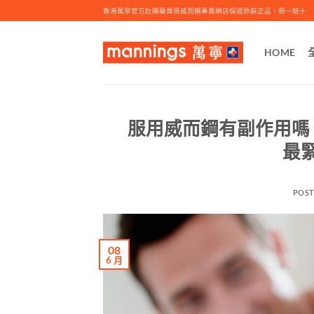
Skip
香港萬寧官方壯陽藥偉哥威而鋼專賣網店保證原裝正品，假一賠十
to
content
HOME
服用威而鋼有副作用嗎
最
POS
08
6 月