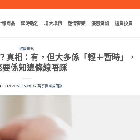
全部商品
延時助勃
增大增粗
迷情春藥
優惠資訊
退貨換貨
健康資訊
？真相：有，但大多係「輕＋暫時」，
緊要係知邊條線唔踩
TED ON
2026-06-08
BY
萬寧偉哥威而鋼