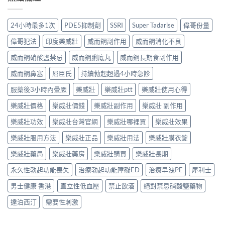
24小時最多1次
PDE5抑制劑
SSRI
Super Tadarise
偉哥份量
偉哥犯法
印度樂威壯
威而鋼副作用
威而鋼消化不良
威而鋼硝酸鹽禁忌
威而鋼脷底丸
威而鋼長期食副作用
威而鋼鼻塞
屈臣氏
持續勃起超過4小時急診
服藥後3小時內暈厥
樂威壯
樂威壯ptt
樂威壯使用心得
樂威壯價格
樂威壯價錢
樂威壯副作用
樂威壯 副作用
樂威壯功效
樂威壯台灣官網
樂威壯哪裡買
樂威壯效果
樂威壯服用方法
樂威壯正品
樂威壯用法
樂威壯膜衣錠
樂威壯藥局
樂威壯藥房
樂威壯購買
樂威壯長期
永久性勃起功能喪失
治療勃起功能障礙ED
治療早洩PE
犀利士
男士健康 香港
直立性低血壓
禁止飲酒
絕對禁忌硝酸鹽藥物
達泊西汀
需要性刺激