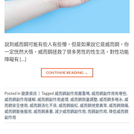
說到威而鋼可能有些人有些懵，但是如果說它是威而鋼，你
一定恍然大悟，威而鋼拯救了很多男性的性生活，對性功能
障礙有 […]
CONTINUE READING
→
Posted in
健康資訊
|
Tagged
威而鋼副作用嚴重嗎
,
威而鋼副作用有哪些
,
威而鋼副作用緩解
,
威而鋼副作用處理
,
威而鋼劑量調整
,
威而鋼多喝水
,
威
而鋼安全使用
,
威而鋼消化不良
,
威而鋼臉紅
,
威而鋼視覺異常
,
威而鋼頭痛
,
威而鋼飯後服用
,
威而鋼鼻塞
,
減少威而鋼副作用
,
而鋼副作用
,
降低威而鋼
副作用