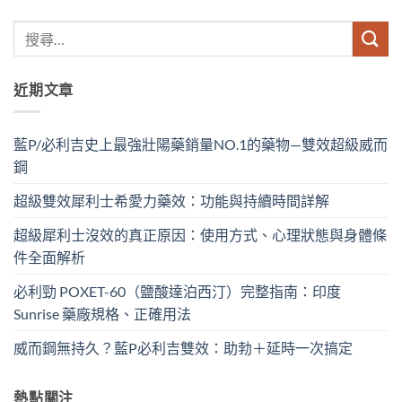
近期文章
藍P/必利吉史上最強壯陽藥銷量NO.1的藥物—雙效超級威而
鋼
超級雙效犀利士希愛力藥效：功能與持續時間詳解
超級犀利士沒效的真正原因：使用方式、心理狀態與身體條
件全面解析
必利勁 POXET-60（鹽酸達泊西汀）完整指南：印度
Sunrise 藥廠規格、正確用法
威而鋼無持久？藍P必利吉雙效：助勃＋延時一次搞定
熱點關注