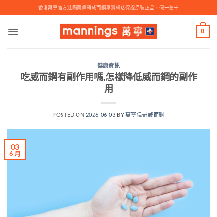
Skip
香港萬寧官方壯陽藥偉哥威而鋼專賣網店保證原裝正品，假一賠十
to
content
0
健康資訊
吃威而鋼有副作用嗎,怎樣降低威而鋼的副作
用
POSTED ON
2026-06-03
BY
萬寧偉哥威而鋼
03
6 月