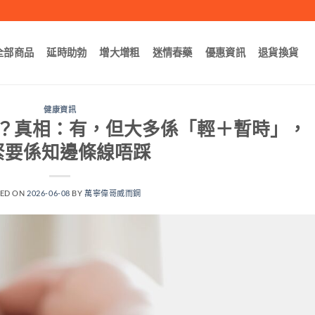
全部商品
延時助勃
增大增粗
迷情春藥
優惠資訊
退貨換貨
健康資訊
？真相：有，但大多係「輕＋暫時」，
緊要係知邊條線唔踩
TED ON
2026-06-08
BY
萬寧偉哥威而鋼