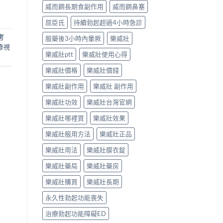
威而鋼長期食副作用
威而鋼鼻塞
屈臣氏
持續勃起超過4小時急診
害
服藥後3小時內暈厥
樂威壯
綠視
樂威壯ptt
樂威壯使用心得
樂威壯價格
樂威壯價錢
樂威壯副作用
樂威壯 副作用
樂威壯功效
樂威壯台灣官網
樂威壯哪裡買
樂威壯效果
樂威壯服用方法
樂威壯正品
樂威壯用法
樂威壯膜衣錠
樂威壯藥局
樂威壯藥房
樂威壯購買
樂威壯長期
永久性勃起功能喪失
治療勃起功能障礙ED