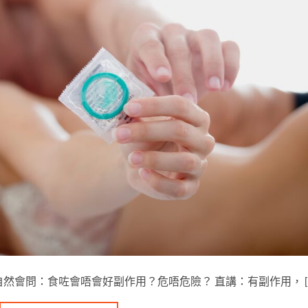
」，自然會問：食咗會唔會好副作用？危唔危險？​ 直講：有副作用， [