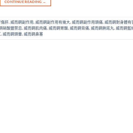
CONTINUE READING
→
腎傷肝
,
威而鋼副作用
,
威而鋼副作用有幾大
,
威而鋼副作用頭痛
,
威而鋼對身體有
鋼硝酸鹽禁忌
,
威而鋼肌肉痛
,
威而鋼胃酸
,
威而鋼背痛
,
威而鋼脷底丸
,
威而鋼藍
紅
,
威而鋼頭暈
,
威而鋼鼻塞