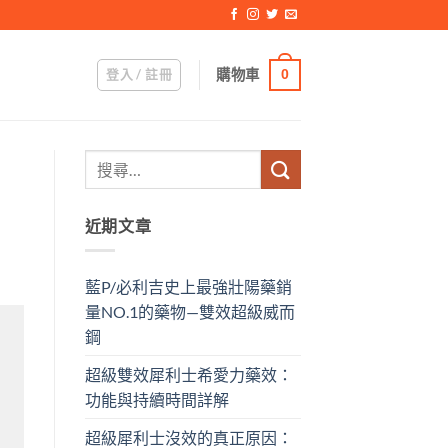
登入 / 註冊
購物車
0
近期文章
藍P/必利吉史上最強壯陽藥銷
量NO.1的藥物—雙效超級威而
鋼
超級雙效犀利士希愛力藥效：
功能與持續時間詳解
超級犀利士沒效的真正原因：