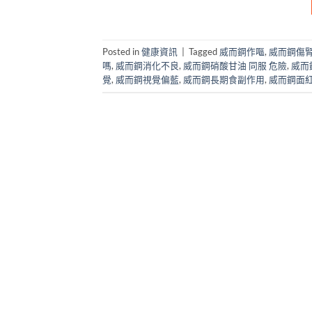
Posted in
健康資訊
|
Tagged
威而鋼作嘔
,
威而鋼傷
嗎
,
威而鋼消化不良
,
威而鋼硝酸甘油 同服 危險
,
威而
覺
,
威而鋼視覺偏藍
,
威而鋼長期食副作用
,
威而鋼面