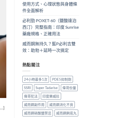
使用方式、心理狀態與身體條
件全面解析
必利勁 POXET-60（鹽酸達泊
西汀）完整指南：印度 Sunrise
藥廠規格、正確用法
威而鋼無持久？藍P必利吉雙
效：助勃＋延時一次搞定
熱點關注
24小時最多1次
PDE5抑制劑
SSRI
Super Tadarise
偉哥份量
偉哥犯法
印度樂威壯
威而鋼副作用
威而鋼消化不良
…]
威而鋼硝酸鹽禁忌
威而鋼脷底丸