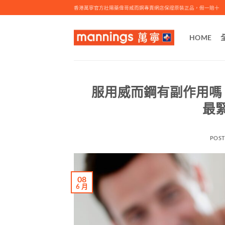
Skip
香港萬寧官方壯陽藥偉哥威而鋼專賣網店保證原裝正品，假一賠十
to
content
HOME
服用威而鋼有副作用嗎
最
POS
08
6 月