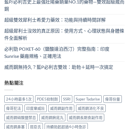
藍P/必利吉史上最強壯陽藥銷量NO.1的藥物—雙效超級威而
鋼
超級雙效犀利士希愛力藥效：功能與持續時間詳解
超級犀利士沒效的真正原因：使用方式、心理狀態與身體條
件全面解析
必利勁 POXET-60（鹽酸達泊西汀）完整指南：印度
Sunrise 藥廠規格、正確用法
威而鋼無持久？藍P必利吉雙效：助勃＋延時一次搞定
熱點關注
24小時最多1次
PDE5抑制劑
SSRI
Super Tadarise
偉哥份量
偉哥犯法
印度樂威壯
威而鋼副作用
威而鋼消化不良
威而鋼硝酸鹽禁忌
威而鋼脷底丸
威而鋼長期食副作用
威而鋼鼻塞
屈臣氏
持續勃起超過4小時急診