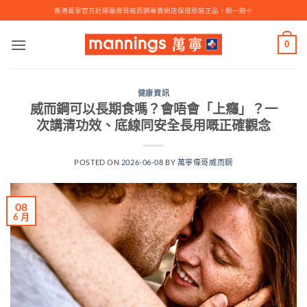
Skip
香港萬寧官方壯陽藥偉哥威而鋼專賣網店保證原裝正品，假一賠十
to
content
0
健康資訊
威而鋼可以長期食嗎？會唔會「上癮」？一
次講清功效、底線同安全長用嘅正確觀念
POSTED ON
2026-06-08
BY
萬寧偉哥威而鋼
08
6 月