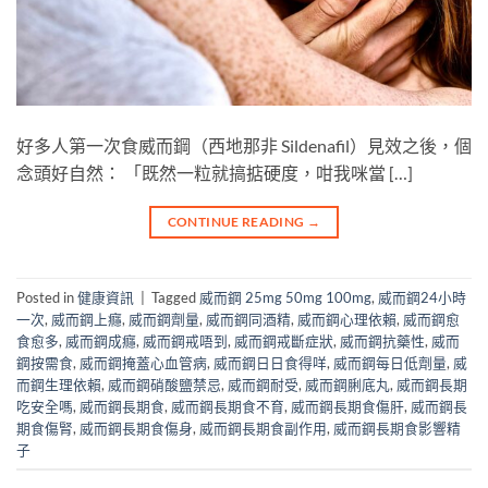
好多人第一次食威而鋼（西地那非 Sildenafil）見效之後，個
念頭好自然： 「既然一粒就搞掂硬度，咁我咪當 […]
CONTINUE READING
→
Posted in
健康資訊
|
Tagged
威而鋼 25mg 50mg 100mg
,
威而鋼24小時
一次
,
威而鋼上癮
,
威而鋼劑量
,
威而鋼同酒精
,
威而鋼心理依賴
,
威而鋼愈
食愈多
,
威而鋼成癮
,
威而鋼戒唔到
,
威而鋼戒斷症狀
,
威而鋼抗藥性
,
威而
鋼按需食
,
威而鋼掩蓋心血管病
,
威而鋼日日食得咩
,
威而鋼每日低劑量
,
威
而鋼生理依賴
,
威而鋼硝酸鹽禁忌
,
威而鋼耐受
,
威而鋼脷底丸
,
威而鋼長期
吃安全嗎
,
威而鋼長期食
,
威而鋼長期食不育
,
威而鋼長期食傷肝
,
威而鋼長
期食傷腎
,
威而鋼長期食傷身
,
威而鋼長期食副作用
,
威而鋼長期食影響精
子