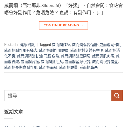
威而鋼（西地那非 Sildenafil）「好猛」，自然會問：食咗會
唔會好副作用？危唔危險？​ 直講：有副作用， […]
CONTINUE READING
→
Posted in
健康資訊
|
Tagged
威而鋼作嘔
,
威而鋼傷腎傷肝
,
威而鋼副作用
,
威而鋼副作用有幾大
,
威而鋼副作用頭痛
,
威而鋼對身體有害嗎
,
威而鋼消
化不良
,
威而鋼硝酸甘油 同服 危險
,
威而鋼硝酸鹽禁忌
,
威而鋼肌肉痛
,
威
而鋼胃酸
,
威而鋼背痛
,
威而鋼脷底丸
,
威而鋼藍綠視覺
,
威而鋼視覺偏藍
,
威而鋼長期食副作用
,
威而鋼面紅
,
威而鋼頭暈
,
威而鋼鼻塞
近期文章