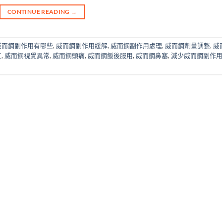
CONTINUE READING
→
威而鋼副作用有哪些
,
威而鋼副作用緩解
,
威而鋼副作用處理
,
威而鋼劑量調整
,
威
紅
,
威而鋼視覺異常
,
威而鋼頭痛
,
威而鋼飯後服用
,
威而鋼鼻塞
,
減少威而鋼副作