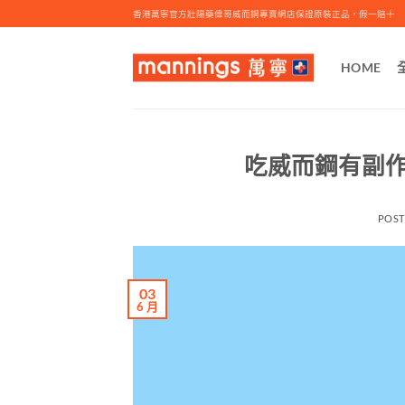
Skip
香港萬寧官方壯陽藥偉哥威而鋼專賣網店保證原裝正品，假一賠十
to
content
HOME
吃威而鋼有副作
POS
03
6 月