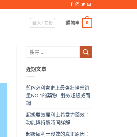
登入 / 註冊
購物車
0
近期文章
藍P/必利吉史上最強壯陽藥銷
量NO.1的藥物—雙效超級威而
鋼
超級雙效犀利士希愛力藥效：
功能與持續時間詳解
超級犀利士沒效的真正原因：