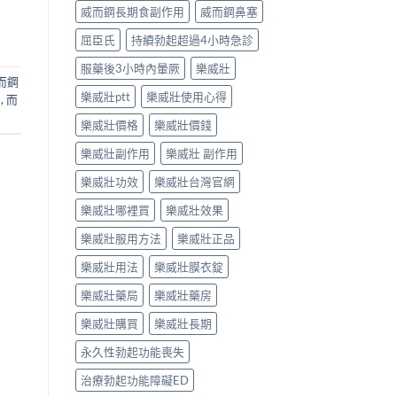
威而鋼長期食副作用
威而鋼鼻塞
屈臣氏
持續勃起超過4小時急診
服藥後3小時內暈厥
樂威壯
而鋼
樂威壯ptt
樂威壯使用心得
用
,
而
樂威壯價格
樂威壯價錢
樂威壯副作用
樂威壯 副作用
樂威壯功效
樂威壯台灣官網
樂威壯哪裡買
樂威壯效果
樂威壯服用方法
樂威壯正品
樂威壯用法
樂威壯膜衣錠
樂威壯藥局
樂威壯藥房
樂威壯購買
樂威壯長期
永久性勃起功能喪失
治療勃起功能障礙ED