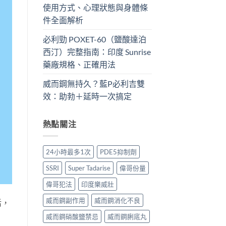
使用方式、心理狀態與身體條
件全面解析
必利勁 POXET-60（鹽酸達泊
西汀）完整指南：印度 Sunrise
藥廠規格、正確用法
威而鋼無持久？藍P必利吉雙
效：助勃＋延時一次搞定
熱點關注
24小時最多1次
PDE5抑制劑
SSRI
Super Tadarise
偉哥份量
偉哥犯法
印度樂威壯
威而鋼副作用
威而鋼消化不良
活，
威而鋼硝酸鹽禁忌
威而鋼脷底丸