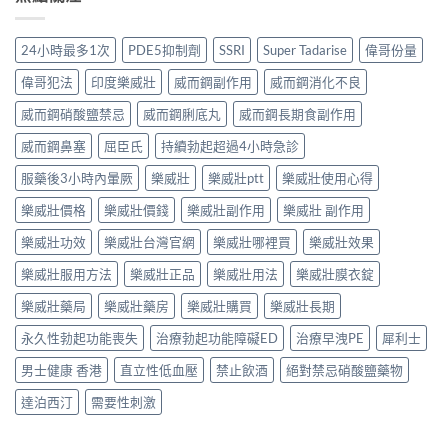
24小時最多1次
PDE5抑制劑
SSRI
Super Tadarise
偉哥份量
偉哥犯法
印度樂威壯
威而鋼副作用
威而鋼消化不良
威而鋼硝酸鹽禁忌
威而鋼脷底丸
威而鋼長期食副作用
威而鋼鼻塞
屈臣氏
持續勃起超過4小時急診
服藥後3小時內暈厥
樂威壯
樂威壯ptt
樂威壯使用心得
樂威壯價格
樂威壯價錢
樂威壯副作用
樂威壯 副作用
樂威壯功效
樂威壯台灣官網
樂威壯哪裡買
樂威壯效果
樂威壯服用方法
樂威壯正品
樂威壯用法
樂威壯膜衣錠
樂威壯藥局
樂威壯藥房
樂威壯購買
樂威壯長期
永久性勃起功能喪失
治療勃起功能障礙ED
治療早洩PE
犀利士
男士健康 香港
直立性低血壓
禁止飲酒
絕對禁忌硝酸鹽藥物
達泊西汀
需要性刺激