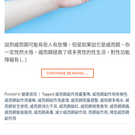
說到威而鋼可能有些人有些懵，但是如果說它是威而鋼，你
一定恍然大悟，威而鋼拯救了很多男性的性生活，對性功能
障礙有 […]
CONTINUE READING
→
Posted in
健康資訊
|
Tagged
威而鋼副作用嚴重嗎
,
威而鋼副作用有哪些
,
威而鋼副作用緩解
,
威而鋼副作用處理
,
威而鋼劑量調整
,
威而鋼多喝水
,
威
而鋼安全使用
,
威而鋼消化不良
,
威而鋼臉紅
,
威而鋼視覺異常
,
威而鋼頭痛
,
威而鋼飯後服用
,
威而鋼鼻塞
,
減少威而鋼副作用
,
而鋼副作用
,
降低威而鋼
副作用