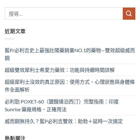
近期文章
藍P/必利吉史上最強壯陽藥銷量NO.1的藥物—雙效超級威而
鋼
超級雙效犀利士希愛力藥效：功能與持續時間詳解
超級犀利士沒效的真正原因：使用方式、心理狀態與身體條
件全面解析
必利勁 POXET-60（鹽酸達泊西汀）完整指南：印度
Sunrise 藥廠規格、正確用法
威而鋼無持久？藍P必利吉雙效：助勃＋延時一次搞定
熱點關注