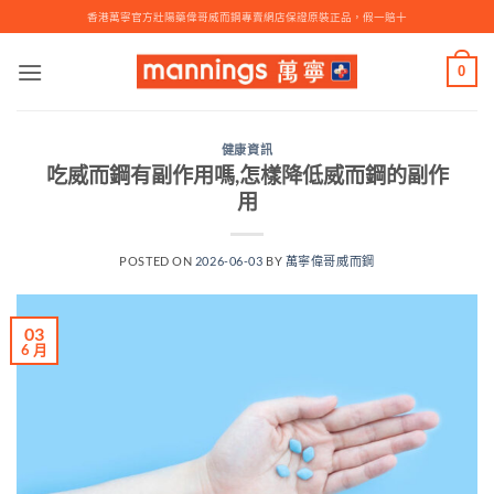
Skip
香港萬寧官方壯陽藥偉哥威而鋼專賣網店保證原裝正品，假一賠十
to
content
0
健康資訊
吃威而鋼有副作用嗎,怎樣降低威而鋼的副作
用
POSTED ON
2026-06-03
BY
萬寧偉哥威而鋼
03
6 月