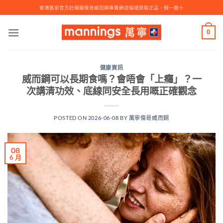
Skip
香港萬寧官方壯陽藥偉哥威而鋼專賣網店保證原裝正品，假一賠十
to
content
0
健康資訊
威而鋼可以長期食嗎？會唔會「上癮」？一
次講清功效、底線同安全長用嘅正確觀念
POSTED ON
2026-06-08
BY
萬寧偉哥威而鋼
08
6 月