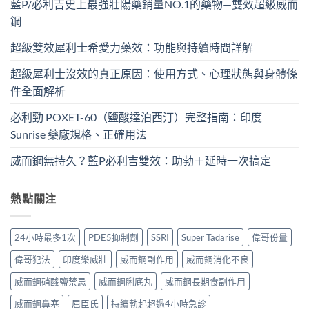
藍P/必利吉史上最強壯陽藥銷量NO.1的藥物—雙效超級威而
鋼
超級雙效犀利士希愛力藥效：功能與持續時間詳解
超級犀利士沒效的真正原因：使用方式、心理狀態與身體條
件全面解析
必利勁 POXET-60（鹽酸達泊西汀）完整指南：印度
Sunrise 藥廠規格、正確用法
威而鋼無持久？藍P必利吉雙效：助勃＋延時一次搞定
熱點關注
24小時最多1次
PDE5抑制劑
SSRI
Super Tadarise
偉哥份量
偉哥犯法
印度樂威壯
威而鋼副作用
威而鋼消化不良
威而鋼硝酸鹽禁忌
威而鋼脷底丸
威而鋼長期食副作用
威而鋼鼻塞
屈臣氏
持續勃起超過4小時急診