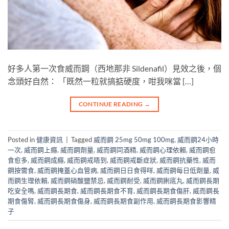
好多人第一次食威而鋼（西地那非 Sildenafil）見效之後，個
念頭好自然： 「既然一粒就搞掂硬度，咁我咪當 […]
CONTINUE READING
→
Posted in
健康資訊
|
Tagged
威而鋼 25mg 50mg 100mg
,
威而鋼24小時
一次
,
威而鋼上癮
,
威而鋼劑量
,
威而鋼同酒精
,
威而鋼心理依賴
,
威而鋼愈
食愈多
,
威而鋼成癮
,
威而鋼戒唔到
,
威而鋼戒斷症狀
,
威而鋼抗藥性
,
威而
鋼按需食
,
威而鋼掩蓋心血管病
,
威而鋼日日食得咩
,
威而鋼每日低劑量
,
威
而鋼生理依賴
,
威而鋼硝酸鹽禁忌
,
威而鋼耐受
,
威而鋼脷底丸
,
威而鋼長期
吃安全嗎
,
威而鋼長期食
,
威而鋼長期食不育
,
威而鋼長期食傷肝
,
威而鋼長
期食傷腎
,
威而鋼長期食傷身
,
威而鋼長期食副作用
,
威而鋼長期食影響精
子