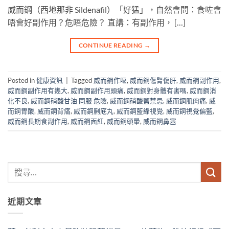
威而鋼（西地那非 Sildenafil）「好猛」，自然會問：食咗會
唔會好副作用？危唔危險？​ 直講：有副作用， […]
CONTINUE READING
→
Posted in
健康資訊
|
Tagged
威而鋼作嘔
,
威而鋼傷腎傷肝
,
威而鋼副作用
,
威而鋼副作用有幾大
,
威而鋼副作用頭痛
,
威而鋼對身體有害嗎
,
威而鋼消
化不良
,
威而鋼硝酸甘油 同服 危險
,
威而鋼硝酸鹽禁忌
,
威而鋼肌肉痛
,
威
而鋼胃酸
,
威而鋼背痛
,
威而鋼脷底丸
,
威而鋼藍綠視覺
,
威而鋼視覺偏藍
,
威而鋼長期食副作用
,
威而鋼面紅
,
威而鋼頭暈
,
威而鋼鼻塞
近期文章