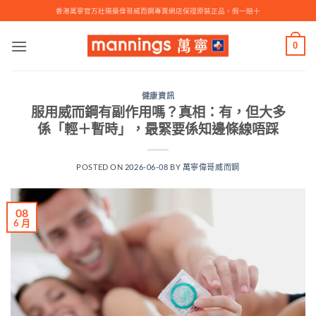
Skip
香港萬寧官方壯陽藥偉哥威而鋼專賣網店保證原裝正品，假一賠十
to
content
0
健康資訊
服用威而鋼有副作用嗎？真相：有，但大多
係「輕＋暫時」，最緊要係知邊條線唔踩
POSTED ON
2026-06-08
BY
萬寧偉哥威而鋼
08
6 月