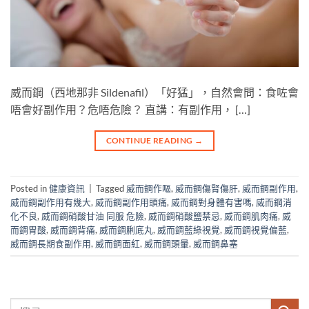
威而鋼（西地那非 Sildenafil）「好猛」，自然會問：食咗會
唔會好副作用？危唔危險？​ 直講：有副作用， […]
CONTINUE READING
→
Posted in
健康資訊
|
Tagged
威而鋼作嘔
,
威而鋼傷腎傷肝
,
威而鋼副作用
,
威而鋼副作用有幾大
,
威而鋼副作用頭痛
,
威而鋼對身體有害嗎
,
威而鋼消
化不良
,
威而鋼硝酸甘油 同服 危險
,
威而鋼硝酸鹽禁忌
,
威而鋼肌肉痛
,
威
而鋼胃酸
,
威而鋼背痛
,
威而鋼脷底丸
,
威而鋼藍綠視覺
,
威而鋼視覺偏藍
,
威而鋼長期食副作用
,
威而鋼面紅
,
威而鋼頭暈
,
威而鋼鼻塞