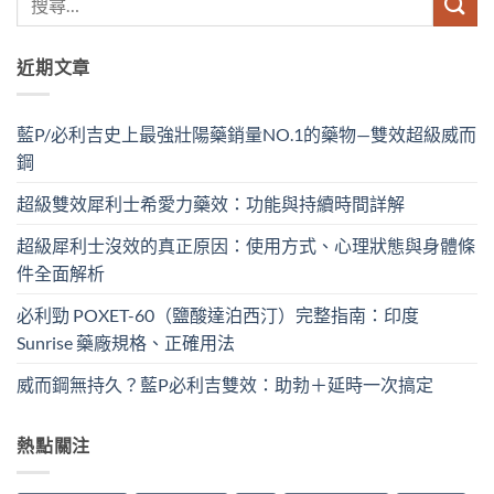
近期文章
藍P/必利吉史上最強壯陽藥銷量NO.1的藥物—雙效超級威而
鋼
超級雙效犀利士希愛力藥效：功能與持續時間詳解
超級犀利士沒效的真正原因：使用方式、心理狀態與身體條
件全面解析
必利勁 POXET-60（鹽酸達泊西汀）完整指南：印度
Sunrise 藥廠規格、正確用法
威而鋼無持久？藍P必利吉雙效：助勃＋延時一次搞定
熱點關注