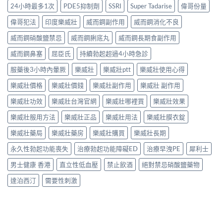
24小時最多1次
PDE5抑制劑
SSRI
Super Tadarise
偉哥份量
偉哥犯法
印度樂威壯
威而鋼副作用
威而鋼消化不良
威而鋼硝酸鹽禁忌
威而鋼脷底丸
威而鋼長期食副作用
威而鋼鼻塞
屈臣氏
持續勃起超過4小時急診
服藥後3小時內暈厥
樂威壯
樂威壯ptt
樂威壯使用心得
樂威壯價格
樂威壯價錢
樂威壯副作用
樂威壯 副作用
樂威壯功效
樂威壯台灣官網
樂威壯哪裡買
樂威壯效果
樂威壯服用方法
樂威壯正品
樂威壯用法
樂威壯膜衣錠
樂威壯藥局
樂威壯藥房
樂威壯購買
樂威壯長期
永久性勃起功能喪失
治療勃起功能障礙ED
治療早洩PE
犀利士
男士健康 香港
直立性低血壓
禁止飲酒
絕對禁忌硝酸鹽藥物
達泊西汀
需要性刺激