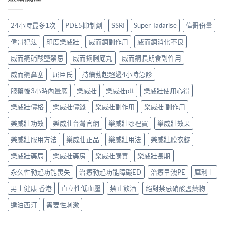
24小時最多1次
PDE5抑制劑
SSRI
Super Tadarise
偉哥份量
偉哥犯法
印度樂威壯
威而鋼副作用
威而鋼消化不良
威而鋼硝酸鹽禁忌
威而鋼脷底丸
威而鋼長期食副作用
威而鋼鼻塞
屈臣氏
持續勃起超過4小時急診
服藥後3小時內暈厥
樂威壯
樂威壯ptt
樂威壯使用心得
樂威壯價格
樂威壯價錢
樂威壯副作用
樂威壯 副作用
樂威壯功效
樂威壯台灣官網
樂威壯哪裡買
樂威壯效果
樂威壯服用方法
樂威壯正品
樂威壯用法
樂威壯膜衣錠
樂威壯藥局
樂威壯藥房
樂威壯購買
樂威壯長期
永久性勃起功能喪失
治療勃起功能障礙ED
治療早洩PE
犀利士
男士健康 香港
直立性低血壓
禁止飲酒
絕對禁忌硝酸鹽藥物
達泊西汀
需要性刺激