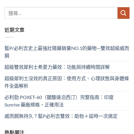
近期文章
藍P/必利吉史上最強壯陽藥銷量NO.1的藥物—雙效超級威而
鋼
超級雙效犀利士希愛力藥效：功能與持續時間詳解
超級犀利士沒效的真正原因：使用方式、心理狀態與身體條
件全面解析
必利勁 POXET-60（鹽酸達泊西汀）完整指南：印度
Sunrise 藥廠規格、正確用法
威而鋼無持久？藍P必利吉雙效：助勃＋延時一次搞定
熱點關注