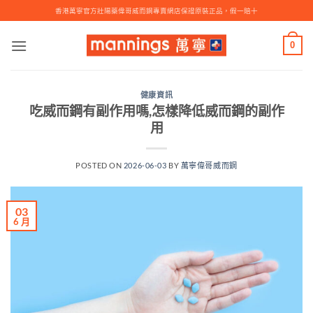
Skip
香港萬寧官方壯陽藥偉哥威而鋼專賣網店保證原裝正品，假一賠十
to
content
0
健康資訊
吃威而鋼有副作用嗎,怎樣降低威而鋼的副作
用
POSTED ON
2026-06-03
BY
萬寧偉哥威而鋼
03
6 月