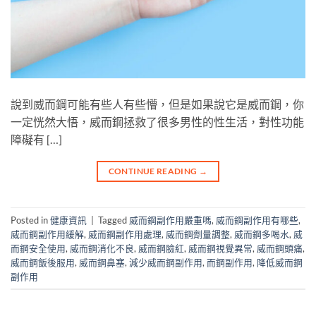
說到威而鋼可能有些人有些懵，但是如果說它是威而鋼，你
一定恍然大悟，威而鋼拯救了很多男性的性生活，對性功能
障礙有 […]
CONTINUE READING
→
Posted in
健康資訊
|
Tagged
威而鋼副作用嚴重嗎
,
威而鋼副作用有哪些
,
威而鋼副作用緩解
,
威而鋼副作用處理
,
威而鋼劑量調整
,
威而鋼多喝水
,
威
而鋼安全使用
,
威而鋼消化不良
,
威而鋼臉紅
,
威而鋼視覺異常
,
威而鋼頭痛
,
威而鋼飯後服用
,
威而鋼鼻塞
,
減少威而鋼副作用
,
而鋼副作用
,
降低威而鋼
副作用