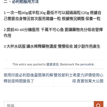
、
必利勁服用方法
二
1 一次一粒60g或半粒30g 最低不可以超過兩粒120g 根據自
己需要自身情況首次服用建議一粒 根據情況調整 保養一粒
2 提前40-60分鐘服用 千萬不可心急 要讓藥物充分吸收發揮
作用
3 大杯水送服 讓水稀釋藥物濃度 慢慢吸收 減少副作用產生
This entry was posted in
健康資訊
. Bookmark the
permalink
.
使用印度必利勁後最簡單的解
雙效犀利士希愛力評價使用心
釋就是時間變長了
得 真實效果大公開