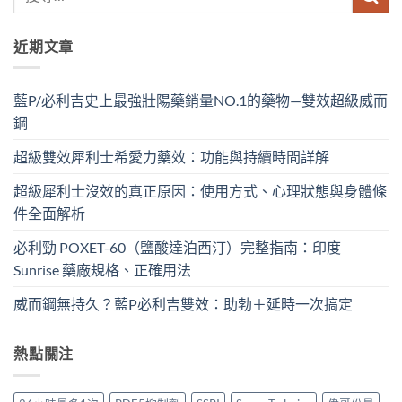
近期文章
藍P/必利吉史上最強壯陽藥銷量NO.1的藥物—雙效超級威而
鋼
超級雙效犀利士希愛力藥效：功能與持續時間詳解
超級犀利士沒效的真正原因：使用方式、心理狀態與身體條
件全面解析
必利勁 POXET-60（鹽酸達泊西汀）完整指南：印度
Sunrise 藥廠規格、正確用法
威而鋼無持久？藍P必利吉雙效：助勃＋延時一次搞定
熱點關注