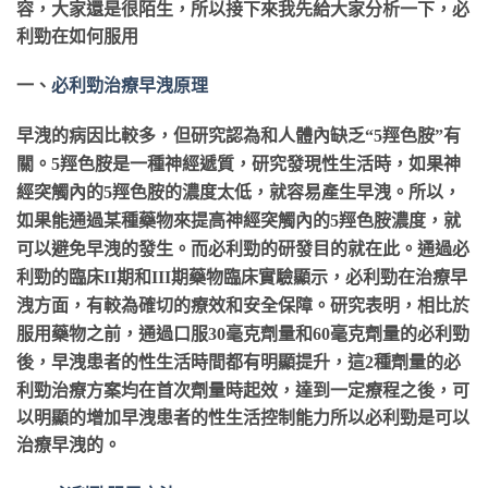
容，大家還是很陌生，所以接下來我先給大家分析一下，
必
利勁
在如何服用
一、
必利勁治療早洩原理
早洩的病因比較多，但研究認為和人體內缺乏
“5羥色胺”有
關。5羥色胺是一種神經遞質，研究發現性生活時，如果神
經突觸內的5羥色胺的濃度太低，就容易產生早洩。所以，
如果能通過某種藥物來提高神經突觸內的5羥色胺濃度，就
必利勁
的研發目的就在此。通過
必
可以避免早洩的發生。而
利勁
必利勁
的臨床
II期和III期藥物臨床實驗顯示，
在治療早
洩方面，有較為確切的療效和安全保障。研究表明，相比於
必利勁
服用藥物之前，通過口服
30毫克劑量和60毫克劑量的
必
後，早洩患者的性生活時間都有明顯提升，這
2種劑量的
利勁
治療方案均在首次劑量時起效，達到一定療程之後，可
以明顯的增加早洩患者的性生活控制能力
所以必利勁是可以
治療早洩的。