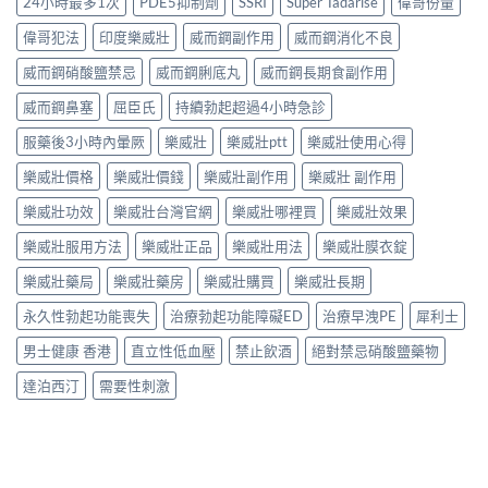
24小時最多1次
PDE5抑制劑
SSRI
Super Tadarise
偉哥份量
偉哥犯法
印度樂威壯
威而鋼副作用
威而鋼消化不良
威而鋼硝酸鹽禁忌
威而鋼脷底丸
威而鋼長期食副作用
威而鋼鼻塞
屈臣氏
持續勃起超過4小時急診
服藥後3小時內暈厥
樂威壯
樂威壯ptt
樂威壯使用心得
樂威壯價格
樂威壯價錢
樂威壯副作用
樂威壯 副作用
樂威壯功效
樂威壯台灣官網
樂威壯哪裡買
樂威壯效果
樂威壯服用方法
樂威壯正品
樂威壯用法
樂威壯膜衣錠
樂威壯藥局
樂威壯藥房
樂威壯購買
樂威壯長期
永久性勃起功能喪失
治療勃起功能障礙ED
治療早洩PE
犀利士
男士健康 香港
直立性低血壓
禁止飲酒
絕對禁忌硝酸鹽藥物
達泊西汀
需要性刺激