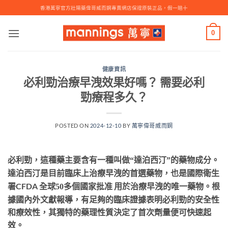
Skip
香港萬寧官方壯陽藥偉哥威而鋼專賣網店保證原裝正品，假一賠十
to
content
0
健康資訊
必利勁治療早洩效果好嗎？ 需要必利
勁療程多久？
POSTED ON
2024-12-10
BY
萬寧偉哥威而鋼
必利勁，這種藥主要含有一種叫做
“達泊西汀”的藥物成分。
國際衛生
達泊西汀是目前臨床上治療早洩的首選藥物，也是
署
CFDA
批准
用於治療早洩的唯一藥物。根
全球
50多個國家
據國內外文獻報導，有足夠的臨床證據表明必利勁的安全性
和療效性，其獨特的藥理性質決定了首次劑量便可快速起
效。