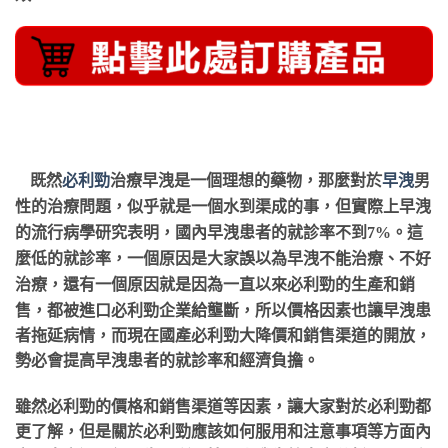
既然
必利勁
治療早洩是一個理想的藥物，那麼對於
早洩
男
性的治療問題，似乎就是一個水到渠成的事，但實際上早洩
的流行病學研究表明，國內早洩患者的就診率不到
7%。這
麼低的就診率，一個原因是大家誤以為早洩不能治療、不好
必利勁
的生產和銷
治療，還有一個原因就是因為一直以來
售，都被進口必利勁企業給壟斷，所以價格因素也讓早洩患
者拖延病情，而現在國產必利勁大降價和銷售渠道的開放，
勢必會提高早洩患者的就診率和經濟負擔。
雖然
必利勁
的價格和銷售渠道等因素，讓大家對於
必利勁
都
更了解，但是關於
必利勁
應該如何服用和注意事項等方面內